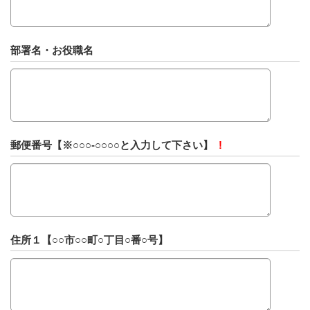
部署名・お役職名
郵便番号【※○○○-○○○○と入力して下さい】
!
住所１【○○市○○町○丁目○番○号】