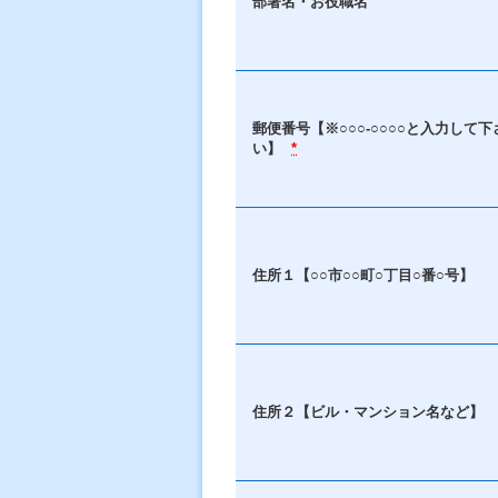
部署名・お役職名
郵便番号【※○○○-○○○○と入力して下
い】
*
住所１【○○市○○町○丁目○番○号】
住所２【ビル・マンション名など】