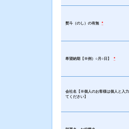
熨斗（のし）の有無
*
希望納期【※例）○月○日】
*
会社名【※個人のお客様は個人と入力
てください】