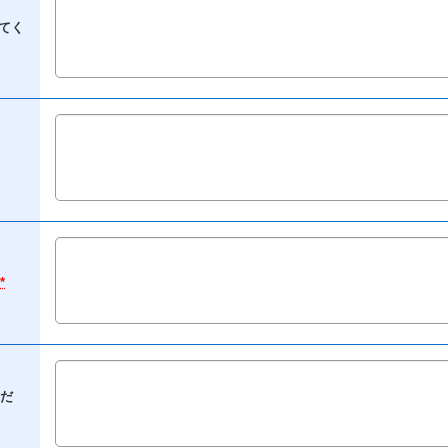
てく
*
だ