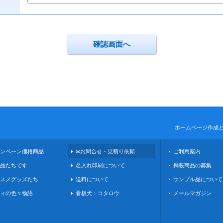
ホームページ作成
ンペーン価格商品
✉お問合せ・見積り依頼
ご利用案内
品たちです
名入れ印刷について
掲載商品の募集
スメグッズたち
送料について
サンプル品について
ィの色々物語
看板犬：コタロウ
メールマガジン