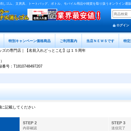
消しゴム、文房具、トートバッグ、ボトル、モバイル用品や雑貨を取り扱うオンライン通
ログイン
特別キャンペーン価格商品
ご利用案内
当店ＮＥＷＳです
特定
ッズの専門店｜【名前入れどっとこむ】は１５周年
迄）
T1810748497207
欄に記載してください
STEP 2
STEP 3
内容確認
送信完了