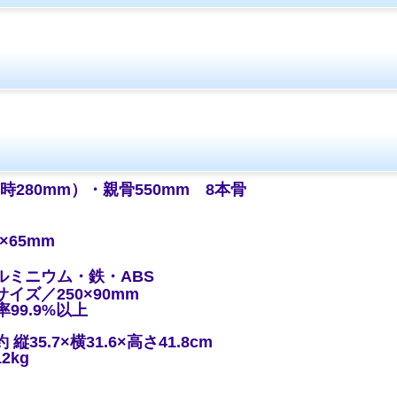
時280mm）・親骨550mm 8本骨
×65mm
ルミニウム・鉄・ABS
イズ／250×90mm
率99.9%以上
35.7×横31.6×高さ41.8cm
2kg