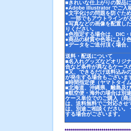
■きれいな仕上がりの製品
●Adobe Illustrator 
●文字化けの問題を防ぐた
一部でもアウトラインがと
●写真などの画像を配置し
りください。
●色指定する場合は、DIC・
●商品の材質や色等により
●データをご送付頂く場合
送料・配送について
■名入れグッズなどオリジ
合など条件が異なるケース
■又、できるだけ送料込み
が発生する場合もございま
■時間指定便（ヤマトタイ
■北海道、沖縄県、離島及
■航空便・海外の場合は別
ケース単位でのご購入（商品
は、送料無料でご対応させ
は、別途ご相談ください。
する場合がございます。
************************