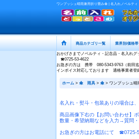
ワンプッシュ晴雨兼用折り畳み傘 | 名入れノベルティ
商品カテゴリ一覧
業界別/価格帯
おかげさまでノベルティ・記念品・名入れグ
☎0725-53-4622
お急ぎの方は 携帯 080-5343-9763（前田
インボイス対応しております 適格事業者登録番号：
ホーム
>
傘 雨具
>
傘
>
ワンプッシュ晴
名入れ・熨斗・包装ありの場合は、
商品画像下右の【お問い合わせ】ボ
数量・希望納期などを入力→質問・
お急ぎの方はお電話にて ☎0725-53