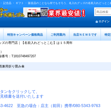
 ・ 記念品 ・ ギフト ・ 販促品のことなら何でもそろう、名入れグッズの名前入れどっとこ
ログイン
特別キャンペーン価格商品
ご利用案内
当店ＮＥＷＳです
特定
ッズの専門店｜【名前入れどっとこむ】は１５周年
迄）
T1810748497207
雨兼用折り畳み傘
タンをクリックして、
見積書を送付いたします
-4622 至急の場合：店主（前田）携帯/080-5343-9763