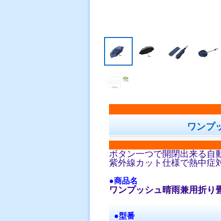
ワンプ
ボタン一つで開閉出来る自
紫外線カット仕様で熱中症
●商品名
ワンプッシュ晴雨兼用折り
●型番