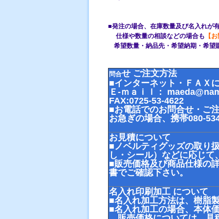
■発注の場合、在庫数量及び名入れが
仕様や数量の相談などの場合も
【お
希望数量・納品先・希望納期・希望
せ ご注文方法
問合
■インターネット・ＦＡＸに
Ｅ-ｍａｉｌ： maeda@namae
FAX:0725-53-4622
■お電話でのお問合せ・ご注文は
お急ぎの場合、携帯080-53
お見積について
■ノベルティグッズの取り
し・シール）などに応じて
■販売価格及び商品仕様の
書でご確認下さい。
名入れ印刷加工 について
■名入れ加工方法は、樹脂
■名入れ加工の場合、本体
販売価格については、見積