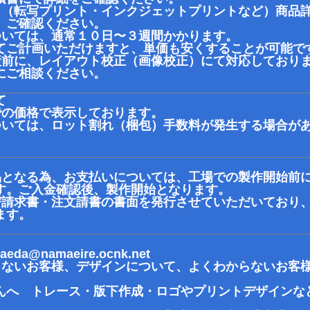
、（転写プリント・インクジェットプリントなど）商品
、ご確認ください。
ついては、通常１０日〜３週間かかります。
ご計画いただけますと、単価も安くすることが可能で
産前に、レイアウト校正（画像校正）にて対応しており
にご相談ください。
て
での価格で表示しております。
ついては、ロット割れ（梱包）手数料が発生する場合が
品となる為、お支払いについては、工場での製作開始前
す。ご入金確認後、製作開始となります。
び請求書・注文請書の書面を発行させていただいており
ます。
aeda@namaeire.ocnk.net
きないお客様、デザインについて、よくわからないお客
んへ トレース・版下作成・ロゴやプリントデザインな