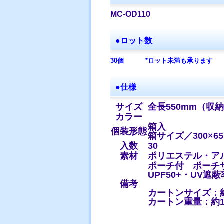
MC-OD110
●ロット数
30個
*ロット未満も承ります
●仕様
サイズ
全長550mm（収納
カラー
箱入
個装形態
箱サイズ／300×65
入数
30
素材
ポリエステル・ア
ポーチ付 ポーチサ
UPF50+・UV遮蔽
備考
カートンサイズ：約 縦
カートン重量：約1