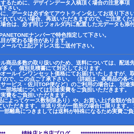
にするために、デザインデータ入稿頂く場合の注意事項
でご入稿下さい。
めに、データは必ず全てアウトライン化してお送り下さ
れていない場合、再送いただきますので、ご注意くだ
た場合は、必ず同じフォルダ内に配置した元データも添付
PANETONEナンバーで特色指定して下さい。
色目が変わる場合があります。
、メールで上記アドレス迄ご送付下さい。
ナル商品多数の取り扱いのため、送料については、配送
が多く、個別見積書にて対応しております。
のオールインワンセット価格にてお届けいたしますが、
すので、この点ご了承下さい。 （詳細は、各商品の各
ムサービス・佐川TOP便など）のご利用の場合は、別途
び一部地域については別途実費をご負担いただきます。
途実費をご負担いただきます。
によってケース数制限あり）や、お買い上げ金額が合計で
ていただきます。※送り先が一箇所の場合に限ります。
 一部離島につきましては送料が特殊になるため実費ご
*********** 姉妹店と当店ブログ ***************************