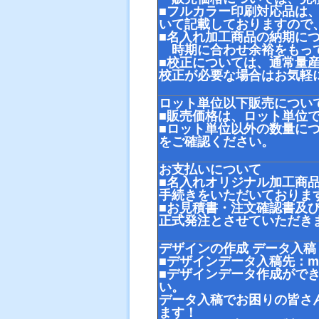
■フルカラー印刷対応品は
いて記載しておりますので
■名入れ加工商品の納期に
時期に合わせ余裕をもって
■校正については、通常量
校正が必要な場合はお気軽
ロット単位以下販売につい
■販売価格は、ロット単位
■ロット単位以外の数量に
をご確認ください。
お支払いについて
■名入れオリジナル加工商
手続きをいただいておりま
■お見積書・注文確認書及
正式発注とさせていただき
デザインの作成 データ入稿
■デザインデータ入稿先：
m
■デザインデータ作成がで
い。
データ入稿でお困りの皆さ
ます！