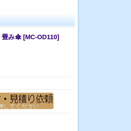
り畳み傘
[
MC-OD110
]