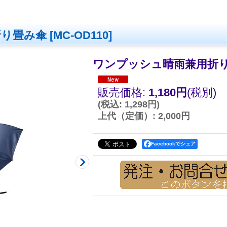
折り畳み傘
[
MC-OD110
]
ワンプッシュ晴雨兼用折
販売価格
:
1,180円
(税別)
(
税込
:
1,298円
)
上代（定価）
:
2,000円
Facebookでシェア