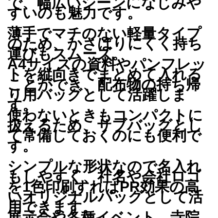
で、幅広いシーンになじみや
すいのも魅力です。
薄手でマチのない軽量タイプ
のため、かさばりにくく持ち
運びもスムーズ。
A4サイズの資料やパンフレッ
トを縦向きでまとめて入れる
ことができ、配布物の持ち帰
り用バッグとして活躍しま
す。
使わないときもコンパクトに
扱えるため、サブバッグとし
て常備しておくのにも便利で
す。
シンプルな形状なので名入れ
もしやすく、社名や会社ロゴ
を1色印刷すればPR効果の高
いオリジナルバッグとして活
用できます。
展示会や各種イベント、寺院