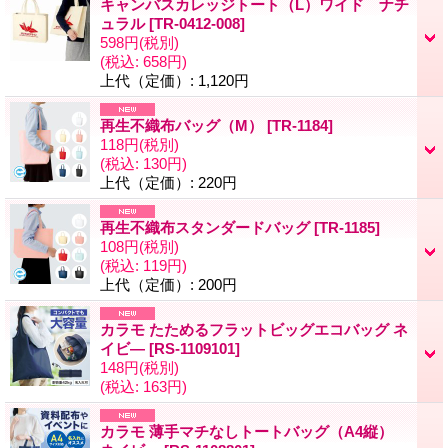
キャンバスカレッジトート（L）ワイド ナチ
ュラル
[
TR-0412-008
]
598円
(税別)
(税込
:
658円)
上代（定価）
:
1,120円
再生不織布バッグ（M）
[
TR-1184
]
118円
(税別)
(税込
:
130円)
上代（定価）
:
220円
再生不織布スタンダードバッグ
[
TR-1185
]
108円
(税別)
(税込
:
119円)
上代（定価）
:
200円
カラモ たためるフラットビッグエコバッグ ネ
イビ―
[
RS-1109101
]
148円
(税別)
(税込
:
163円)
カラモ 薄手マチなしトートバッグ（A4縦）