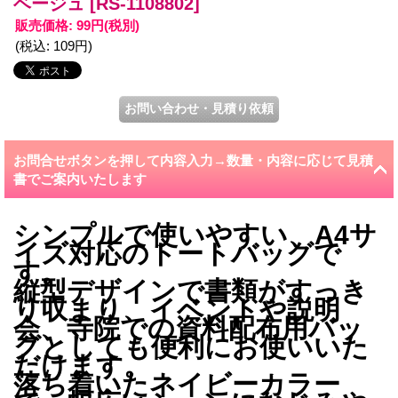
ベージュ
[RS-1108802]
販売価格
:
99円
(税別)
(税込
:
109円
)
お問合せボタンを押して内容入力→数量・内容に応じて見積
書でご案内いたします
シンプルで使いやすい、A4サ
イズ対応のトートバッグで
す。
縦型デザインで書類がすっき
り収まり、イベントや説明
会、寺院での資料配布用バッ
グとしても便利にお使いいた
だけます。
落ち着いたネイビーカラー