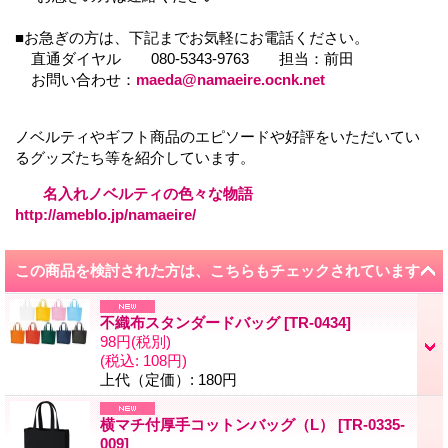
■お急ぎの方は、下記までお気軽にお電話ください。
直通ダイヤル 080-5343-9763 担当：前田
お問い合わせ：
maeda@namaeire.ocnk.net
ノベルティやギフト商品のエピソードや好評をいただいてい
るグッズたち等を紹介しています。
名入れノベルティの色々な物語
http://ameblo.jp/namaeire/
この商品を検討された方は、こちらもチェックされています
不織布スタンダードバッグ
[
TR-0434
]
98円
(税別)
(税込
:
108円)
上代（定価）
:
180円
横マチ付厚手コットンバッグ（L）
[
TR-0335-
009
]