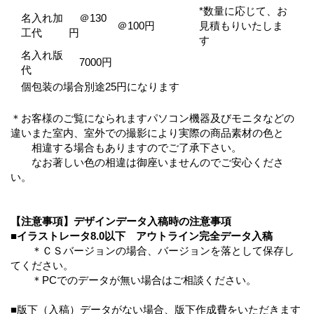
*数量に応じて、お
名入れ加
＠130
＠100円
見積もりいたしま
工代
円
す
名入れ版
7000円
代
個包装の場合別途25円になります
＊お客様のご覧になられますパソコン機器及びモニタなどの
違いまた室内、室外での撮影により実際の商品素材の色と
相違する場合もありますのでご了承下さい。
なお著しい色の相違は御座いませんのでご安心くださ
い。
【注意事項】デザインデータ入稿時の注意事項
■イラストレータ8.0以下 アウトライン完全データ入稿
＊ＣＳバージョンの場合、バージョンを落として保存し
てください。
＊PCでのデータが無い場合はご相談ください。
■版下（入稿）データがない場合、版下作成費をいただきます