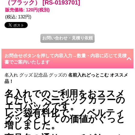
（ブラック）
[RS-0193701]
販売価格
:
120円
(税別)
(税込
:
132円
)
お問合せボタンを押して内容入力→数量・内容に応じて見積
書でご案内いたします
名入れ グッズ 記念品 グッズの
名前入れどっとこむ
オススメ
品！
名入れでのご利用をおススメ
したい、ベーシックカラーの
エコバッグです。
レジ袋有料化で、ノベルティ
グッズとしての価値がぐっと
増しました。