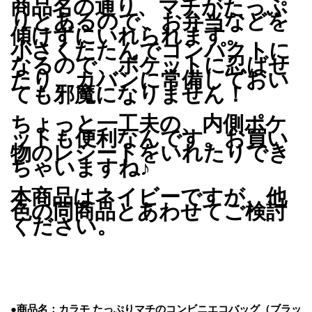
商品名の通り、マチがたっぷ
りとあるので、お弁当などを
傾けずにいれられます。
小さくたたんでコンパクトに
なるので、ポケットに忍ばせ
たり、カバンに常備しておい
ても邪魔になりません！
ちょっと一工夫の、内側ポケ
ットも便利なんです。お買い
物のレシートをいれたりでき
ちゃいますね♪
本商品はネイビーですが、他
色の同商品とあわせてご検討
ください。
●
商品名：カラモ たっぷりマチのコンビニエコバッグ（ブラッ