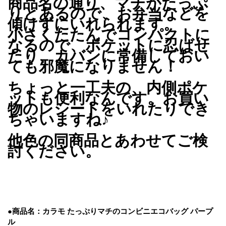
商品名の通り、マチがたっぷ
りとあるので、お弁当などを
傾けずにいれられます。
小さくたたんでコンパクトに
なるので、ポケットに忍ばせ
たり、カバンに常備しておい
ても邪魔になりません！
ちょっと一工夫の、内側ポケ
ットも便利なんです。お買い
物のレシートをいれたりでき
ちゃいますね♪
他色の同商品とあわせてご検
討ください。
●
商品名：カラモ たっぷりマチのコンビニエコバッグ パープ
ル