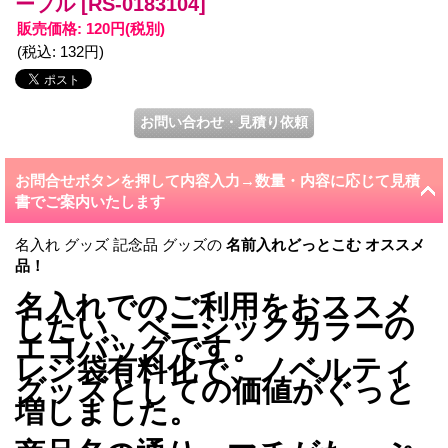
ープル
[RS-0183104]
販売価格
:
120円
(税別)
(税込
:
132円
)
お問合せボタンを押して内容入力→数量・内容に応じて見積
書でご案内いたします
名入れ グッズ 記念品 グッズの
名前入れどっとこむ
オススメ
品！
名入れでのご利用をおススメ
したい、ベーシックカラーの
エコバッグです。
レジ袋有料化で、ノベルティ
グッズとしての価値がぐっと
増しました。