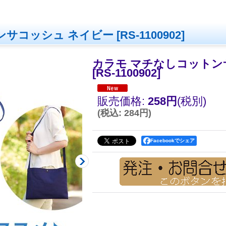
ンサコッシュ ネイビー
[
RS-1100902
]
カラモ マチなしコットン
[
RS-1100902
]
販売価格
:
258円
(税別)
(
税込
:
284円
)
Facebookでシェア