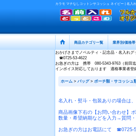
カラモ マチなしコットンサコッシュ ネイビー | 名
商品カテゴリ一覧
業界別/価格帯
おかげさまでノベルティ・記念品・名入れグ
☎0725-53-4622
お急ぎの方は 携帯 080-5343-9763（前田
インボイス対応しております 適格事業者登録番号：
ホーム
>
バッグ
>
ポーチ類・サコッシュ
名入れ・熨斗・包装ありの場合は、
商品画像下右の【お問い合わせ】ボ
数量・希望納期などを入力→質問・
お急ぎの方はお電話にて ☎0725-53