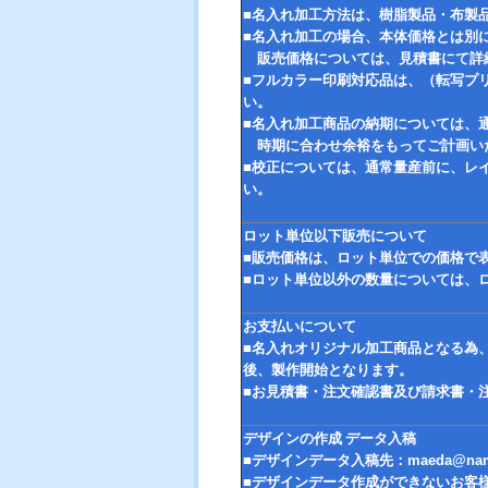
■名入れ加工方法は、樹脂製品・布製
■名入れ加工の場合、本体価格とは別
販売価格については、見積書にて詳
■フルカラー印刷対応品は、（転写プ
い。
■名入れ加工商品の納期については、
時期に合わせ余裕をもってご計画い
■校正については、通常量産前に、レ
い。
ロット単位以下販売について
■販売価格は、ロット単位での価格で
■ロット単位以外の数量については、
お支払いについて
■名入れオリジナル加工商品となる為
後、製作開始となります。
■お見積書・注文確認書及び請求書・
デザインの作成 データ入稿
■デザインデータ入稿先：
maeda@nama
■デザインデータ作成ができないお客