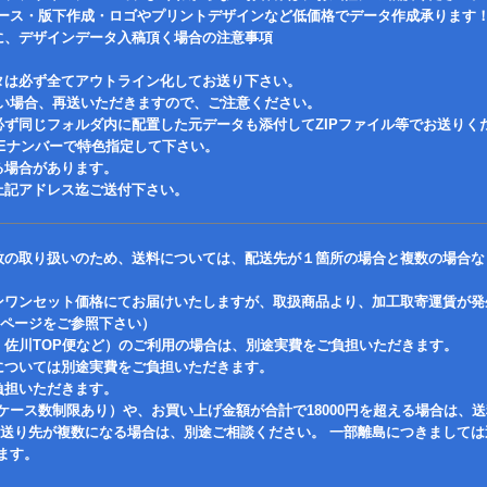
ース・版下作成・ロゴやプリントデザインなど低価格でデータ作成承ります
に、デザインデータ入稿頂く場合の注意事項
タは必ず全てアウトライン化してお送り下さい。
い場合、再送いただきますので、ご注意ください。
必ず同じフォルダ内に配置した元データも添付してZIPファイル等でお送りく
ONEナンバーで特色指定して下さい。
る場合があります。
上記アドレス迄ご送付下さい。
数の取り扱いのため、送料については、配送先が１箇所の場合と複数の場合な
ンワンセット価格にてお届けいたしますが、取扱商品より、加工取寄運賃が発
各ページをご参照下さい）
・佐川TOP便など）のご利用の場合は、別途実費をご負担いただきます。
については別途実費をご負担いただきます。
負担いただきます。
ケース数制限あり）や、お買い上げ金額が合計で18000円を超える場合は、
 送り先が複数になる場合は、別途ご相談ください。 一部離島につきまして
ます。