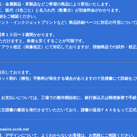
品・金属製品・革製品などご希望の商品により変化いたします。
に、版代（1色ごと）と名入れ代（数量分）が別途料金がかかります。
細をご確認ください。
リント・インクジェットプリントなど）商品詳細ページに対応の可否について
通常１０日〜３週間かかります。
ただけますと、単価も安くすることが可能です。
イアウト校正（画像校正）にて対応しておりますが、現物商品での試作・校正
表示しております。
ロット割れ（梱包）手数料が発生する場合がありますので見積書にて詳細をご
、お支払いについては、工場での製作開始前に、銀行振込又は郵便振替で手続
注文請書の書面を発行させていただいており、請書の返信ＦＡＸをもって正式
eire.ocnk.net
様、デザインについて、よくわからないお客様は、お気軽にご相談ください。