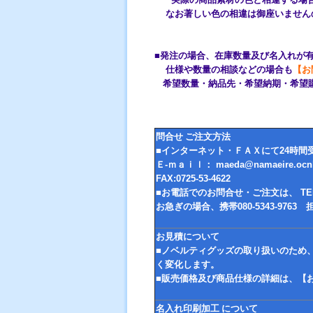
なお著しい色の相違は御座いません
■発注の場合、在庫数量及び名入れが
仕様や数量の相談などの場合も
【お
希望数量・納品先・希望納期・希望
問合せ ご注文方法
■インターネット・ＦＡＸにて24時間
Ｅ-ｍａｉｌ： maeda@namaeire.ocnk
FAX:0725-53-4622
■お電話でのお問合せ・ご注文は、 TEL 
お急ぎの場合、携帯080-5343-97
お見積について
■ノベルティグッズの取り扱いのため
く変化します。
■販売価格及び商品仕様の詳細は、【
名入れ印刷加工 について