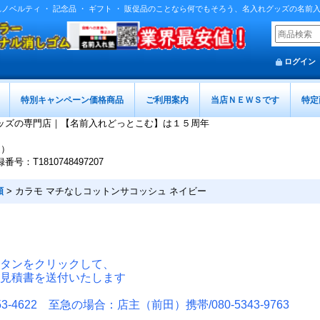
入れノベルティ ・ 記念品 ・ ギフト ・ 販促品のことなら何でもそろう、名入れグッズの名前
ログイン
特別キャンペーン価格商品
ご利用案内
当店ＮＥＷＳです
特定
ッズの専門店｜【名前入れどっとこむ】は１５周年
迄）
T1810748497207
類
>
カラモ マチなしコットンサコッシュ ネイビー
タンをクリックして、
見積書を送付いたします
-4622 至急の場合：店主（前田）携帯/080-5343-9763