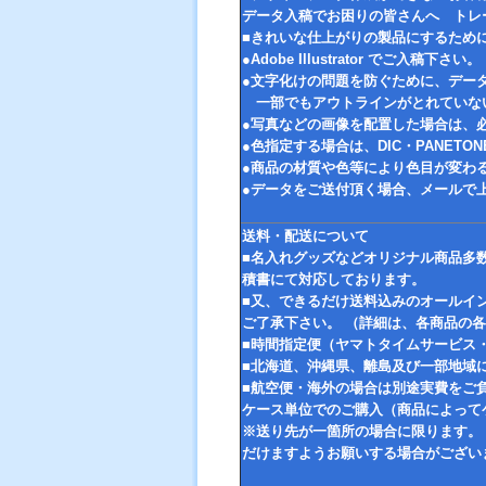
データ入稿でお困りの皆さんへ トレ
■きれいな仕上がりの製品にするため
●Adobe Illustrator でご入稿下さい。
●文字化けの問題を防ぐために、デー
一部でもアウトラインがとれていな
●写真などの画像を配置した場合は、
●色指定する場合は、DIC・PANET
●商品の材質や色等により色目が変わ
●データをご送付頂く場合、メールで
送料・配送について
■名入れグッズなどオリジナル商品多
積書にて対応しております。
■又、できるだけ送料込みのオールイ
ご了承下さい。 （詳細は、各商品の
■時間指定便（ヤマトタイムサービス
■北海道、沖縄県、離島及び一部地域
■航空便・海外の場合は別途実費をご
ケース単位でのご購入（商品によって
※送り先が一箇所の場合に限ります。
だけますようお願いする場合がござい