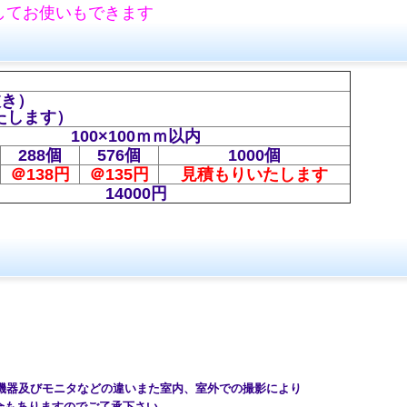
してお使いもできます
抜き）
たします）
100×100ｍｍ以内
288個
576個
1000個
＠138円
＠135円
見積もりいたします
14000円
機器及びモニタなどの違いまた室内、室外での撮影により
もありますのでご了承下さい。