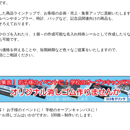
です。
した商品ラインナップで、お客様の企画・売上・集客アップに貢献いたしま
ルペンやタンブラー、時計、バッグなど、記念品関連向けの商品も、
そろえております。
やロゴを入れたり、１個～の作成可能な名入れ特殊シールとして作成したり
も可能です。
れ価格を抑えることや、短期納期など色々なご提案をいたしますので、
軽にご相談ください。
客！ お子様のイベントに！ 学校のオープンキャンパスに！
ナル消しゴムはいかがですか。100個～制作いたします。