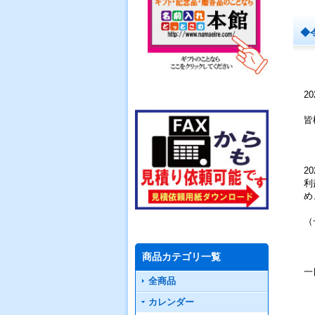
◆
2
皆
2
利
め
（
商品カテゴリ一覧
一
全商品
カレンダー