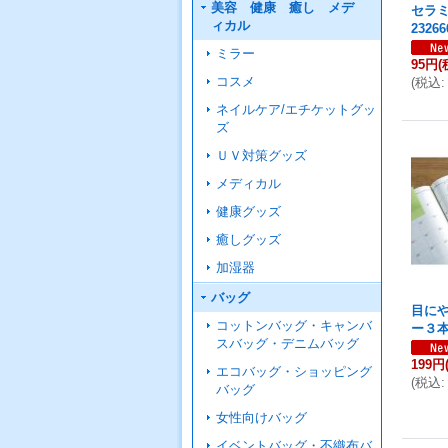
美容 健康 癒し メデ
セラ
ィカル
23266
ミラー
95円
(
コスメ
(
税込
:
ネイルケア/エチケットグッ
ズ
ＵＶ対策グッズ
メディカル
健康グッズ
癒しグッズ
加湿器
バッグ
目に
コットンバッグ・キャンバ
ー３
スバッグ・デニムバッグ
199円
エコバッグ・ショッピング
(
税込
:
バッグ
女性向けバッグ
イベントバッグ・不織布バ