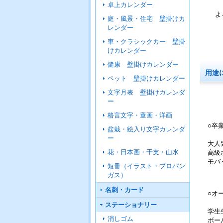
卓上カレンダー
よ
庭・風景・住宅 壁掛けカ
レンダー
車・クラシックカー 壁掛
けカレンダー
健康 壁掛けカレンダー
用途
ペット 壁掛けカレンダー
文字月表 壁掛けカレンダ
ー
格言文字・童画・洋画
○卒
盆栽・絵入り文字カレンダ
ー
大人
花・日本画・干支・山水
高級
モバ
短冊（イラスト・プロパン
ガス）
名刺・カード
○オ
ステーショナリー
学生
消しゴム
ボー