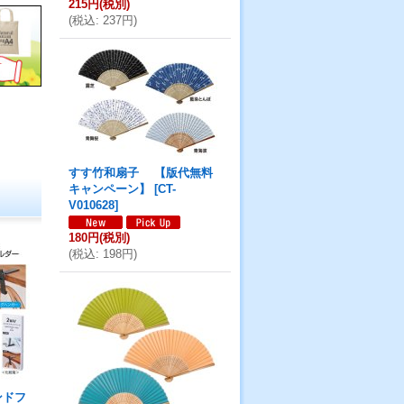
215円
(税別)
(
税込
:
237円
)
すす竹和扇子 【版代無料
キャンペーン】
[
CT-
V010628
]
180円
(税別)
(
税込
:
198円
)
ンドフ