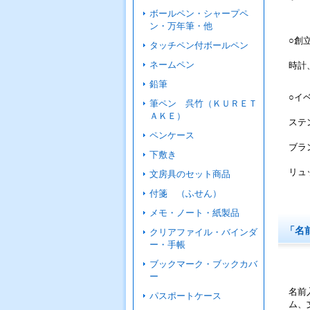
ボールペン・シャープペ
ン・万年筆・他
○創
タッチペン付ボールペン
ネームペン
時計
鉛筆
○イ
筆ペン 呉竹（ＫＵＲＥＴ
ＡＫＥ）
ステ
ペンケース
ブラ
下敷き
リュ
文房具のセット商品
付箋 （ふせん）
メモ・ノート・紙製品
「名
クリアファイル・バインダ
ー・手帳
ブックマーク・ブックカバ
ー
名前
パスポートケース
ム、