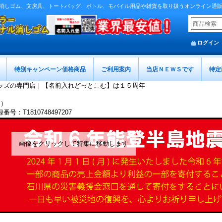
消しゴム、文房具、トートバッグ、ボトル、モバイル用品や雑貨を取り扱うオンライン通
ログイン
特別キャンペーン価格商品
ご利用案内
当店ＮＥＷＳです
特定
ッズの専門店｜【名前入れどっとこむ】は１５周年
迄）
T1810748497207