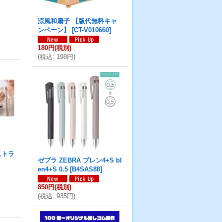
涼風和扇子 【版代無料キャ
ンペーン】
[
CT-V010660
]
180円
(税別)
(
税込
:
198円
)
ストラ
ゼブラ ZEBRA ブレン4+S bl
en4+S 0.5
[
B4SAS88
]
850円
(税別)
(
税込
:
935円
)