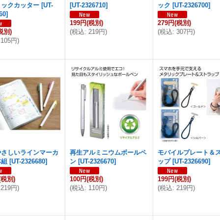
ミックカッター
[
UT-
[
UT-2326710
]
ック
[
UT-2326700
]
60
]
199円
(税別)
279円
(税別)
税別)
(
税込
:
219円
)
(
税込
:
307円
)
105円
)
やさしいラインマーカ
再生アルミニウムボールペ
モバイルプレート＆
本組
[
UT-2326680
]
ン
[
UT-2326670
]
ップ
[
UT-2326690
]
(税別)
100円
(税別)
199円
(税別)
219円
)
(
税込
:
110円
)
(
税込
:
219円
)