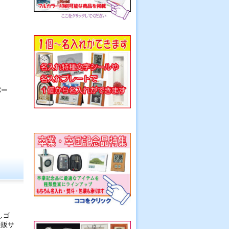
パー
しゴ
通販サ