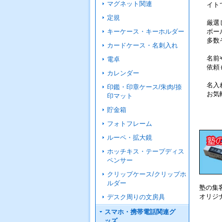
マグネット関連
イト
定規
厳選
ボー
キーケース・キーホルダー
多数
カードケース・名刺入れ
名前
電卓
依頼
カレンダー
名入
印鑑・印章ケース/朱肉/捺
お気
印マット
貯金箱
フォトフレーム
ルーペ・拡大鏡
ホッチキス・テープディス
ペンサー
クリップケース/クリップホ
ルダー
塾の集
オリジ
デスク周りの文房具
スマホ・携帯電話関連グ
ッズ