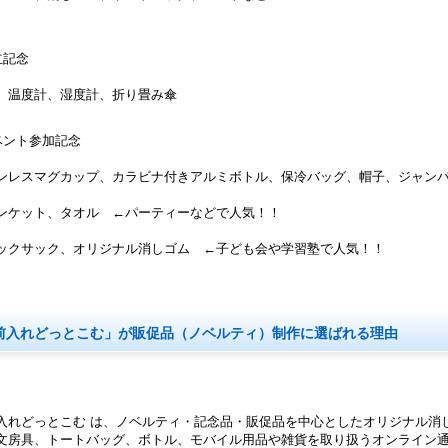
立記念
、温度計、湿度計、折り畳み傘
ベント参加記念
ンレスマグカップ、カラビナ付きアルミボトル、保冷バッグ、帽子、ジャン
ンケット、タオル ←パーティーなどで人気！！
ックサック、オリジナル消しゴム ←子ども会や学習塾で人気！！
前入れどっとこむ」が販促品（ノベルティ）制作に選ばれる理由
入れどっとこむ は、ノベルティ・記念品・販促品を中心としたオリジナル消
文房具、トートバッグ、ボトル、モバイル用品や雑貨を取り扱うオンライン