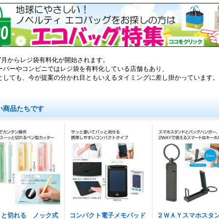
0年7月からレジ袋有料化が開始されます。
ーパーやコンビニではレジ袋を有料化している店舗もあり、
としても、今が提案の分かれ目ともいえるタイミングに差し掛かっています。
い商品たちです
ッと切れる ノック式
コンパクト電子メモパッド
２ＷＡＹスマホスタ