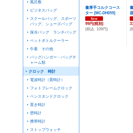
風呂敷
書厚手コルクコース
ビジネスバッグ
ター
[
MC-DH059
]
器
スクールバッグ、スポーツ
99円
(税別)
3
バッグ、シューズバッグ
(
税込
:
109円
)
(
保冷バッグ ランチバッグ
ペットボトルクーラー
巾着 その他
バッグハンガー・バッグチ
ャーム類
クロック 時計
電波時計（置時計）
フォトフレームクロック
ペンスタンドクロック
置き時計
壁時計
携帯時計
ストップウォッチ