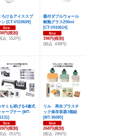
とろけるアイススプ
蓋付ダブルウォール
ーン
[
CT-V010609
]
耐熱グラス250ml
[
CT-V010614
]
38円
(税別)
税込
:
152円
)
398円
(税別)
(
税込
:
438円
)
ハサミも研げる4連式
リル 再生プラスチ
シャープナー
[
MT-
ック保存容器3個組
6131
]
[
MT-36085
]
28円
(税別)
268円
(税別)
税込
:
251円
)
(
税込
:
295円
)