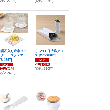
税込
:
274円
)
(
税込
:
142円
)
白雲石入り吸水コー
くっつく保冷温クロ
スター スクエア
ス
[
MC-DH075
]
TS-1657
]
290円
(税別)
20円
(税別)
(
税込
:
319円
)
税込
:
242円
)