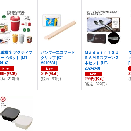
二重構造 アクティブ
バンブーエコフード
ＭａｄｅｉｎＴＳＵ
フードポット
[
MT-
クリップ
[
CT-
ＢＡＭＥスプーン２
5416
]
V010581
]
本セット
[
UT-
[
2324240
]
98円
(税別)
54円
(税別)
2
税込
:
218円
)
(
税込
:
60円
)
299円
(税別)
(
(
税込
:
329円
)