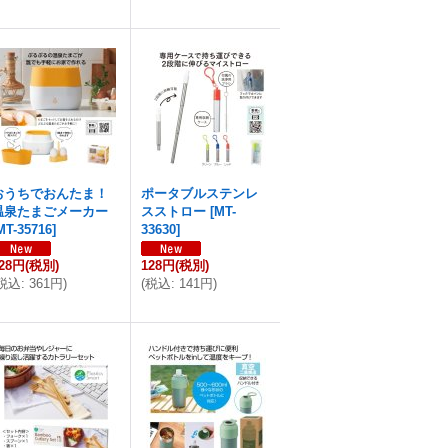
おうちでおんたま！
ポータブルステンレ
温泉たまごメーカー
スストロー
[
MT-
MT-35716
]
33630
]
28円
(税別)
128円
(税別)
税込
:
361円
)
(
税込
:
141円
)