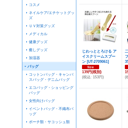
コスメ
ネイルケア/エチケットグッ
ズ
ＵＶ対策グッズ
メディカル
健康グッズ
癒しグッズ
じわっととろける ア
イスクリームスプー
加湿器
ン
[
UT-2709061
]
3
バッグ
139円
(税別)
1
コットンバッグ・キャンバ
(
税込
:
153円
)
(
スバッグ・デニムバッグ
エコバッグ・ショッピング
バッグ
女性向けバッグ
イベントバッグ・不織布バ
ッグ
ポーチ類・サコッシュ類