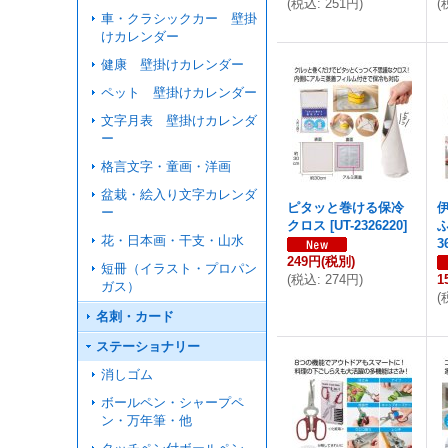
(
税込
:
251円
)
(
車・クラシックカー 壁掛
けカレンダー
健康 壁掛けカレンダー
ペット 壁掛けカレンダー
文字月表 壁掛けカレンダ
ー
格言文字・童画・洋画
盆栽・絵入り文字カレンダ
ピタッと巻ける保冷
ー
クロス
[
UT-2326220
]
花・日本画・干支・山水
3
249円
(税別)
短冊（イラスト・プロパン
(
税込
:
274円
)
1
ガス）
(
名刺・カード
ステーショナリー
消しゴム
ボールペン・シャープペ
ン・万年筆・他