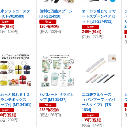
吸水ソフトコースタ
便利な万能スプーン
オーロラ感じて デザ
ー
[
CT-V010589
]
[
UT-2324920
]
ートスプーンペアセ
ット
[
UT-2374091
]
8円
(税別)
120円
(税別)
2
税込
:
108円
)
(
税込
:
132円
)
249円
(税別)
(
税込
:
274円
)
1
(
ふわっと盛れる！２
セパレート サラダカ
エコ箸フルケース
段ランチボックス
ップ
[
MT-35427
]
（バンブーファイバ
カップ付
[
MT-34161
]
ー入タイプ）
[
TS-
238円
(税別)
1834
]
1
90円
(税別)
(
税込
:
262円
)
(
税込
:
209円
)
135円
(税別)
(
税込
:
149円
)