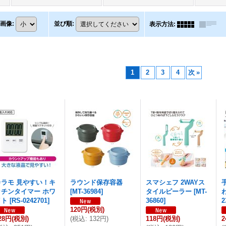
画像
:
並び順
:
表示方法
:
1
2
3
4
次
»
カラモ 見やすい！キ
ラウンド保存容器
スマシェフ 2WAYス
ッチンタイマー ホワ
[
MT-36984
]
タイルピーラー
[
MT-
イト
[
RS-0242701
]
36860
]
2
120円
(税別)
28円
(税別)
(
税込
:
132円
)
118円
(税別)
2