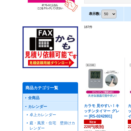
表示数
:
187
件
商品カテゴリ一覧
全商品
カラモ 見やすい！キ
カレンダー
ッチンタイマー グレ
卓上カレンダー
ー
[
RS-0242801
]
庭・風景・住宅 壁掛けカ
228円
(税別)
2
レンダー