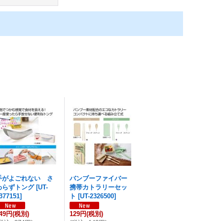
手がよごれない さ
バンブーファイバー
わらずトング
[
UT-
携帯カトラリーセッ
377151
]
ト
[
UT-2326500
]
49円
(税別)
129円
(税別)