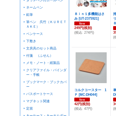
タッチペン付ボールペン
ネームペン
８ｉｎ１多機能はさ
鉛筆
み
[
UT-2375921
]
筆ペン 呉竹（ＫＵＲＥＴ
ＡＫＥ）
249円
(税別)
(
税込
:
274円
)
3
ペンケース
(
下敷き
文房具のセット商品
付箋 （ふせん）
メモ・ノート・紙製品
クリアファイル・バインダ
ー・手帳
ブックマーク・ブックカバ
ー
コルクコースター 1
パスポートケース
Ｐ
[
MC-DH044
]
D
マグネット関連
42円
(税別)
3
定規
(
税込
:
47円
)
(
キーケース・キーホルダー