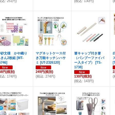
税込
:
251円
)
(
税込
:
130円
)
(
伊砂文様 かや織り
マグネットケース付
箸キャップ付き箸
ふきん2枚組
[
MT-
き万能キッチンハサ
（バンブーファイバ
6746
]
ミ
[
UT-2326120
]
ー入タイプ）
[
TS-
[
1738
]
58円
(税別)
249円
(税別)
2
税込
:
174円
)
(
税込
:
274円
)
130円
(税別)
(
(
税込
:
143円
)