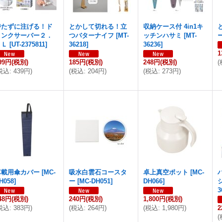
持たずに注げる！ド
とかして切れる！立
収納ケース付 4in1キ
リンクサーバー２．
つバターナイフ
[
MT-
ッチンハサミ
[
MT-
８Ｌ
[
UT-2375811
]
36218
]
36236
]
1
99円
(税別)
185円
(税別)
248円
(税別)
(
税込
:
439円
)
(
税込
:
204円
)
(
税込
:
273円
)
車載用傘カバー
[
MC-
吸水白雲石コースタ
卓上真空ポット
[
MC-
H058
]
ー
[
MC-DH051
]
DH066
]
3
48円
(税別)
240円
(税別)
1,800円
(税別)
税込
:
383円
)
(
税込
:
264円
)
(
税込
:
1,980円
)
2
(