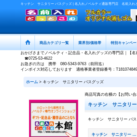
キッチン サニタリー バスグッズ | 名入れノベルティ通販専門店 名前入れ
商品カテゴリ一覧
業界別/価格帯
特別キャンペー
おかげさまでノベルティ・記念品・名入れグッズの専門店｜【名
☎0725-53-4622
お急ぎの方は 携帯 080-5343-9763（前田迄）
インボイス対応しております 適格事業者登録番号：T1810748497
ホーム
>
キッチン サニタリー バスグッズ
商品写真の右横の【お問い合
キッチン サニタリー
キッチン サニタリー バ
キッチン サニタリー バスグッズ (全商品)