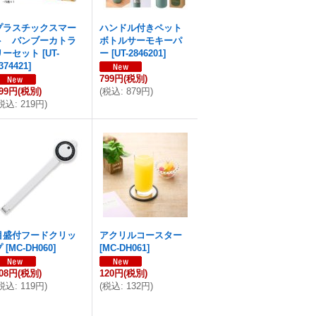
プラスチックスマー
ハンドル付きペット
ト バンブーカトラ
ボトルサーモキーパ
リーセット
[
UT-
ー
[
UT-2846201
]
374421
]
799円
(税別)
99円
(税別)
(
税込
:
879円
)
税込
:
219円
)
目盛付フードクリッ
アクリルコースター
プ
[
MC-DH060
]
[
MC-DH061
]
08円
(税別)
120円
(税別)
税込
:
119円
)
(
税込
:
132円
)