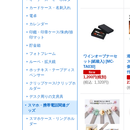
カードケース・名刺入れ
電卓
カレンダー
印鑑・印章ケース/朱肉/捺
印マット
貯金箱
フォトフレーム
ワインオープナーセ
ット(紙箱入)
[
MC-
ルーペ・拡大鏡
TA030
]
ホッチキス・テープディス
ペンサー
1,200円
(税別)
(
税込
:
1,320円
)
2
クリップケース/クリップホ
(
ルダー
デスク周りの文房具
スマホ・携帯電話関連グ
ッズ
スマホケース・リングホル
ダー