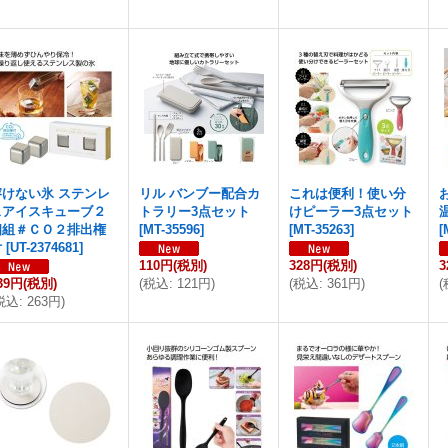
溶けない氷 ステンレ
リル バンブー配合カ
これは便利！使い分
スアイスキューブ２
トラリー3点セット
けピーラー3点セット
個組＃ＣＯ２排出権
[
MT-35596
]
[
MT-35263
]
[
付
[
UT-2374681
]
110円
(税別)
328円
(税別)
3
39円
(税別)
(
税込
:
121円
)
(
税込
:
361円
)
(
税込
:
263円
)