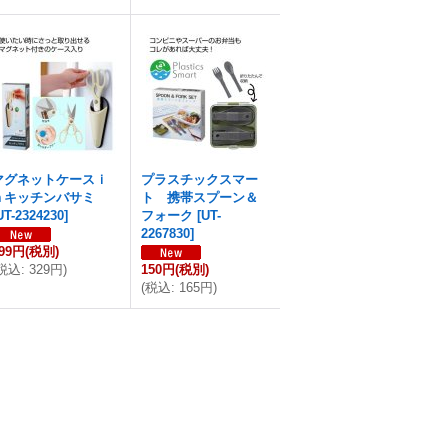
マグネットケースｉ
プラスチックスマー
ｎキッチンバサミ
ト 携帯スプーン＆
UT-2324230
]
フォーク
[
UT-
2267830
]
99円
(税別)
税込
:
329円
)
150円
(税別)
(
税込
:
165円
)