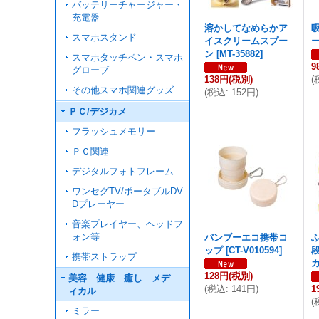
バッテリーチャージャー・
充電器
溶かしてなめらかア
スマホスタンド
イスクリームスプー
ン
[
MT-35882
]
スマホタッチペン・スマホ
9
グローブ
138円
(税別)
(
その他スマホ関連グッズ
(
税込
:
152円
)
ＰＣ/デジカメ
フラッシュメモリー
ＰＣ関連
デジタルフォトフレーム
ワンセグTV/ポータブルDV
Dプレーヤー
音楽プレイヤー、ヘッドフ
ォン等
バンブーエコ携帯コ
ップ
[
CT-V010594
]
携帯ストラップ
128円
(税別)
美容 健康 癒し メデ
(
税込
:
141円
)
1
ィカル
(
ミラー