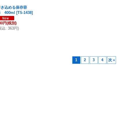
書き込める保存容
 400ml
[
TS-1438
]
30円
(税別)
税込
:
363円
)
1
2
3
4
次
»