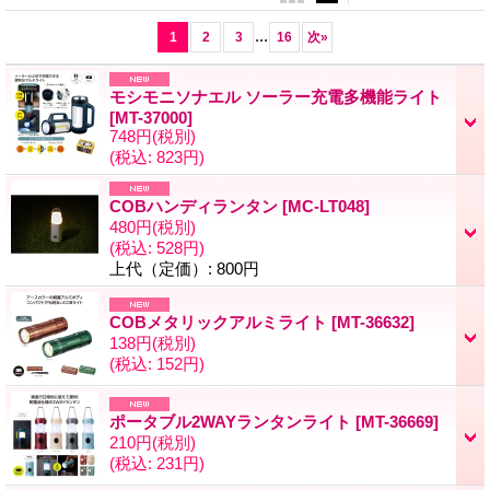
...
1
2
3
16
次
»
モシモニソナエル ソーラー充電多機能ライト
[MT-37000]
748円
(税別)
(税込
:
823円)
COBハンディランタン
[MC-LT048]
480円
(税別)
(税込
:
528円)
上代（定価）
:
800円
COBメタリックアルミライト
[MT-36632]
138円
(税別)
(税込
:
152円)
ポータブル2WAYランタンライト
[MT-36669]
210円
(税別)
(税込
:
231円)