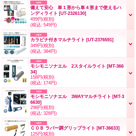
備えて安心 単１形から単４形まで使えるハ
ンディライト
[UT-2326130]
499円
(税別)
(税込
:
549円)
カラビナ付きマルチライト
[UT-2376591]
349円
(税別)
(税込
:
384円)
モシモニソナエル 2スタイルライト
[MT-366
34]
158円
(税別)
(税込
:
174円)
モシモニソナエル 3WAYマルチライト
[MT-3
6630]
298円
(税別)
(税込
:
328円)
ＣＯＢ ラバー調グリップライト
[MT-36633]
125円
(税別)