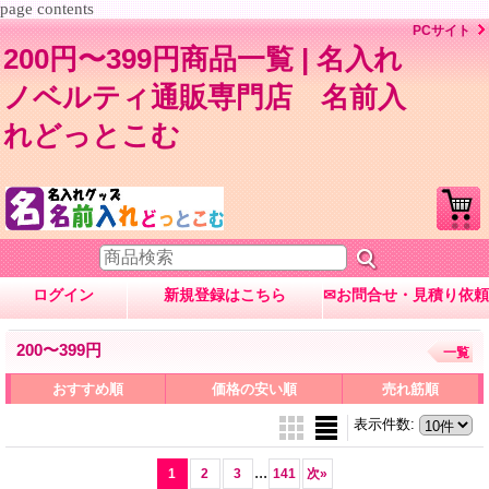
page contents
PCサイト
200円〜399円商品一覧 | 名入れ
ノベルティ通販専門店 名前入
れどっとこむ
ログイン
新規登録はこちら
✉お問合せ・見積り依頼
200〜399円
一覧
おすすめ順
価格の安い順
売れ筋順
表示件数
:
...
1
2
3
141
次
»