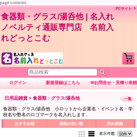
page contents
PCサイト
食器類・グラス/湯呑他 | 名入れ
ノベルティ通販専門店 名前入
れどっとこむ
ログイン
新規登録はこちら
✉お問合せ・見積り依頼
日用品雑貨 > 食器類・グラス/湯呑他
一覧
食器類・グラス/湯呑他 小ロットから企業名・イベント名・学
校名や塾名のロゴマークを名入れします。
おすすめ順
価格の安い順
売れ筋順
表示件数
: