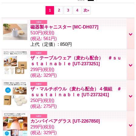
1
2
3
4
次
»
磁器製キャニスター
[MC-DH077]
510円
(税別)
(税込
:
561円)
上代（定価）
:
850円
ザ・テーブルウェア（麦わら配合） ＃ｓｕ
ｓｔａｉｎａｂｌｅ
[UT-2373251]
299円
(税別)
(税込
:
329円)
ザ・マルチボウル（麦わら配合）４個組 ＃
ｓｕｓｔａｉｎａｂｌｅ
[UT-2373241]
250円
(税別)
(税込
:
275円)
カンパイペアグラス
[UT-2267850]
299円
(税別)
(税込
:
329円)