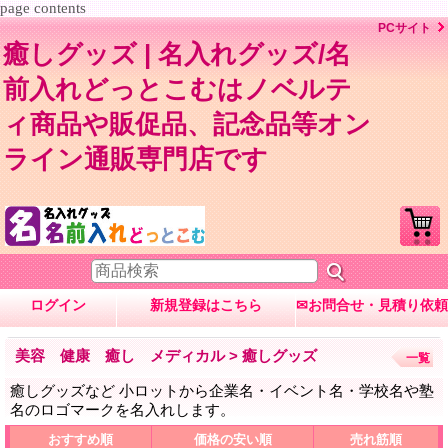
page contents
PCサイト
癒しグッズ | 名入れグッズ/名
前入れどっとこむはノベルテ
ィ商品や販促品、記念品等オン
ライン通販専門店です
ログイン
新規登録はこちら
✉お問合せ・見積り依頼
美容 健康 癒し メディカル > 癒しグッズ
一覧
癒しグッズなど 小ロットから企業名・イベント名・学校名や塾
名のロゴマークを名入れします。
おすすめ順
価格の安い順
売れ筋順