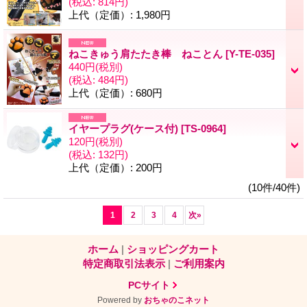
(税込
:
814円)
上代（定価）
:
1,980円
ねこきゅう肩たたき棒 ねことん
[Y-TE-035]
440円
(税別)
(税込
:
484円)
上代（定価）
:
680円
イヤープラグ(ケース付)
[TS-0964]
120円
(税別)
(税込
:
132円)
上代（定価）
:
200円
(10件/40件)
1
2
3
4
次
»
ホーム
|
ショッピングカート
特定商取引法表示
|
ご利用案内
PCサイト
Powered by
おちゃのこネット