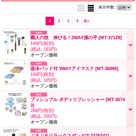
表示件数
:
1
2
3
4
次
»
職人の技 伸びる！2WAY孫の手
[MT-37129]
148円
(税別)
(税込
:
163円)
オープン価格
温冷パッド付 3WAYアイマスク
[MT-36986]
168円
(税別)
(税込
:
185円)
オープン価格
プッシュブル ボディリフレッシャー
[MT-3674
3]
268円
(税別)
(税込
:
295円)
オープン価格
ぶるぶるリラックスガン
[UT-2376341]