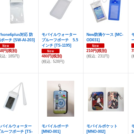
Phone6plus対応 防
モバイルウォーター
New防滴ケース
[
MC-
滴ポーチ
[
SW-AI-203
]
プルーフポーチ 5.5
OD031
]
インチ
[
TS-1195
]
68円
(税別)
210円
(税別)
7
税込
:
185円
)
480円
(税別)
(
税込
:
231円
)
(
(
税込
:
528円
)
モバイルウォーター
モバイルポーチ
モバイルポケット
プルーフポーチ
[
TS-
[
MNO-001
]
[
MNO-002
]
1