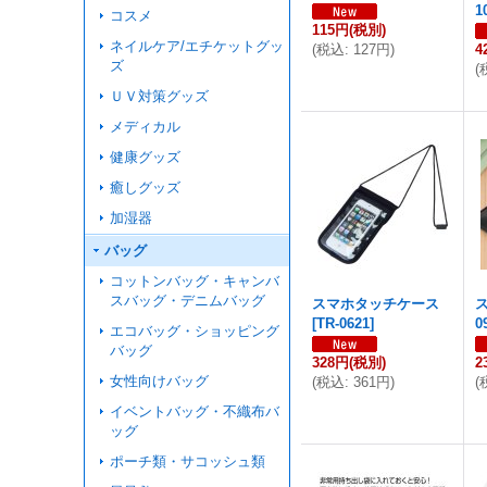
1
コスメ
115円
(税別)
ネイルケア/エチケットグッ
(
税込
:
127円
)
4
ズ
(
ＵＶ対策グッズ
メディカル
健康グッズ
癒しグッズ
加湿器
バッグ
コットンバッグ・キャンバ
スバッグ・デニムバッグ
スマホタッチケース
[
TR-0621
]
0
エコバッグ・ショッピング
バッグ
328円
(税別)
2
女性向けバッグ
(
税込
:
361円
)
(
イベントバッグ・不織布バ
ッグ
ポーチ類・サコッシュ類