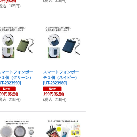
95円
(税別)
(
税込
:
319円
)
税込
:
105円
)
スマートフォンポー
スマートフォンポー
チ１個（グリーン）
チ１個（ネイビー）
UT-2323990
]
[
UT-2323980
]
99円
(税別)
199円
(税別)
税込
:
219円
)
(
税込
:
219円
)