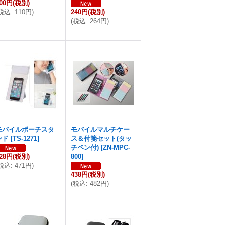
00円
(税別)
税込
:
110円
)
240円
(税別)
(
税込
:
264円
)
モバイルポーチスタ
モバイルマルチケー
ンド
[
TS-1271
]
ス＆付箋セット(タッ
チペン付)
[
ZN-MPC-
28円
(税別)
800
]
税込
:
471円
)
438円
(税別)
(
税込
:
482円
)