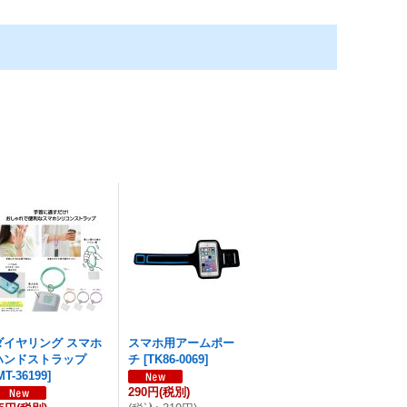
ダイヤリング スマホ
スマホ用アームポー
ハンドストラップ
チ
[
TK86-0069
]
MT-36199
]
290円
(税別)