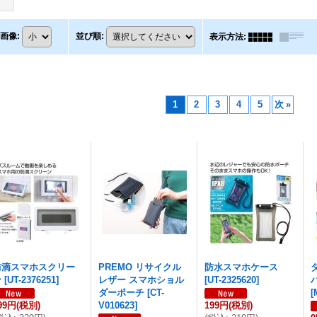
画像
:
並び順
:
表示方法
:
1
2
3
4
5
次
»
防滴スマホスクリー
PREMO リサイクル
防水スマホケース
ン
[
UT-2376251
]
レザー スマホショル
[
UT-2325620
]
ダーポーチ
[
CT-
[
99円
(税別)
V010623
]
199円
(税別)