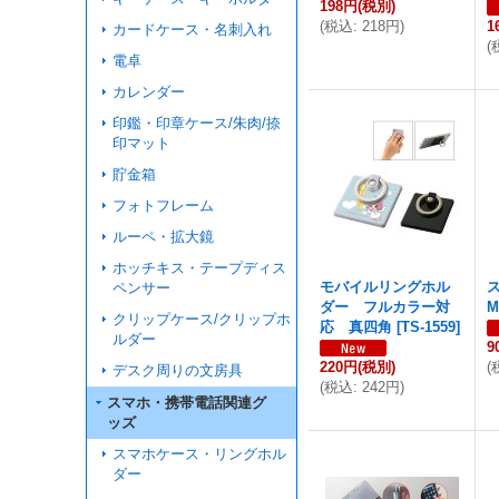
198円
(税別)
(
税込
:
218円
)
1
カードケース・名刺入れ
(
電卓
カレンダー
印鑑・印章ケース/朱肉/捺
印マット
貯金箱
フォトフレーム
ルーペ・拡大鏡
ホッチキス・テープディス
モバイルリングホル
ペンサー
ダー フルカラー対
M
クリップケース/クリップホ
応 真四角
[
TS-1559
]
ルダー
9
220円
(税別)
(
デスク周りの文房具
(
税込
:
242円
)
スマホ・携帯電話関連グ
ッズ
スマホケース・リングホル
ダー