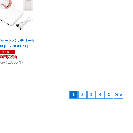
ポケットバッテリー5
00
[
CT-V010631
]
60円
(税別)
税込
:
1,056円
)
1
2
3
4
5
次
»