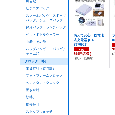
風呂敷
ビジネスバッグ
スクールバッグ、スポーツ
バッグ、シューズバッグ
保冷バッグ ランチバッグ
ペットボトルクーラー
備えて安心 乾電池
式充電器
[
UT-
0
巾着 その他
2376931
]
バッグハンガー・バッグチ
9
ャーム類
399円
(税別)
(
(
税込
:
439円
)
クロック 時計
電波時計（置時計）
フォトフレームクロック
ペンスタンドクロック
置き時計
壁時計
携帯時計
ストップウォッチ