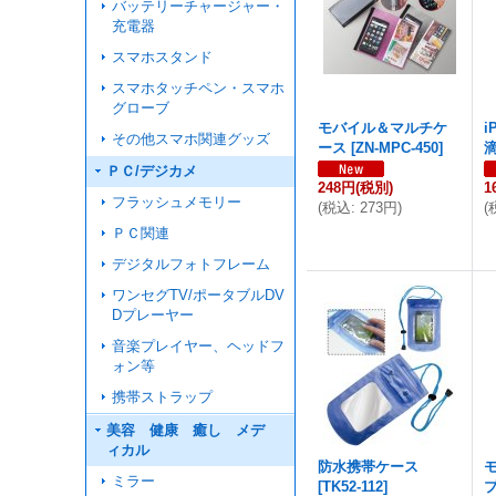
バッテリーチャージャー・
充電器
スマホスタンド
スマホタッチペン・スマホ
グローブ
モバイル＆マルチケ
i
その他スマホ関連グッズ
ース
[
ZN-MPC-450
]
ＰＣ/デジカメ
248円
(税別)
1
フラッシュメモリー
(
税込
:
273円
)
(
ＰＣ関連
デジタルフォトフレーム
ワンセグTV/ポータブルDV
Dプレーヤー
音楽プレイヤー、ヘッドフ
ォン等
携帯ストラップ
美容 健康 癒し メデ
ィカル
防水携帯ケース
ミラー
[
TK52-112
]