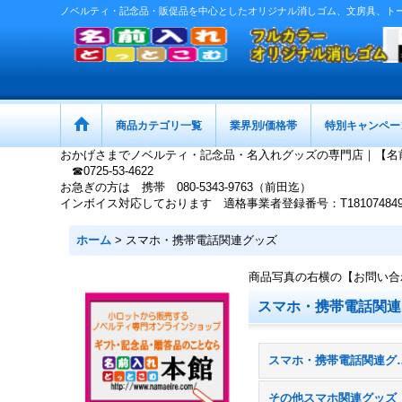
ノベルティ・記念品・販促品を中心としたオリジナル消しゴム、文房具、ト
商品カテゴリ一覧
業界別/価格帯
特別キャンペー
おかげさまでノベルティ・記念品・名入れグッズの専門店｜【名
☎0725-53-4622
お急ぎの方は 携帯 080-5343-9763（前田迄）
インボイス対応しております 適格事業者登録番号：T1810748497
ホーム
>
スマホ・携帯電話関連グッズ
商品写真の右横の【お問い合
スマホ・携帯電話関連
スマホ・携帯電話
その他スマホ関連グッズ