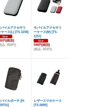
モバイルアクセサリ
モバイルアクセサリ
ーケース(L)
[
TS-1158
]
ーケース(M)
[
TS-
1157
]
80円
(税別)
税込
:
858円
)
548円
(税別)
(
税込
:
603円
)
モバイルポーチ
[
H-
レザースマホケース
09751
]
[
TS-0895
]