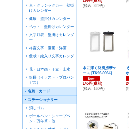
299円
(税別)
(
車・クラシックカー 壁掛
(
税込
:
329円
)
けカレンダー
健康 壁掛けカレンダー
ペット 壁掛けカレンダー
文字月表 壁掛けカレンダ
ー
格言文字・童画・洋画
盆栽・絵入り文字カレンダ
ー
水に浮く防滴携帯ケ
花・日本画・干支・山水
ース
[
TK96-0064
]
短冊（イラスト・プロパン
ガス）
145円
(税別)
2
(
税込
:
160円
)
(
名刺・カード
ステーショナリー
消しゴム
ボールペン・シャープペ
ン・万年筆・他