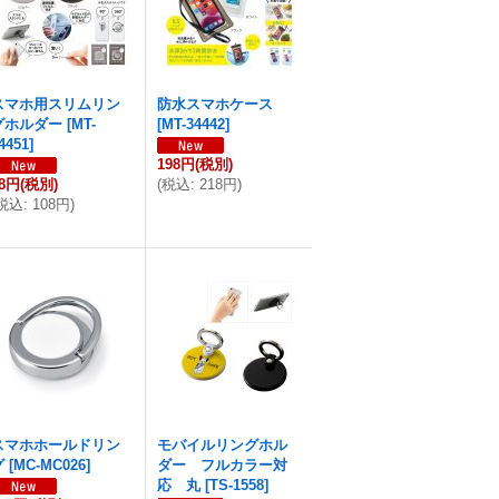
スマホ用スリムリン
防水スマホケース
グホルダー
[
MT-
[
MT-34442
]
4451
]
198円
(税別)
98円
(税別)
(
税込
:
218円
)
税込
:
108円
)
スマホホールドリン
モバイルリングホル
グ
[
MC-MC026
]
ダー フルカラー対
応 丸
[
TS-1558
]