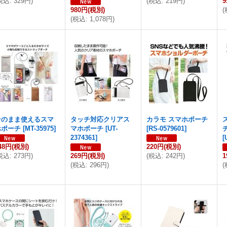
税込
:
329円
)
(
税込
:
219円
)
980円
(税別)
(
(
税込
:
1,078円
)
そのまま使えるスマ
タッチ対応クリアス
カラモ スマホポーチ
ホポーチ
[
MT-35975
]
マホポーチ
[
UT-
[
RS-0579601
]
2374361
]
[
48円
(税別)
220円
(税別)
税込
:
273円
)
269円
(税別)
(
税込
:
242円
)
1
(
税込
:
296円
)
(