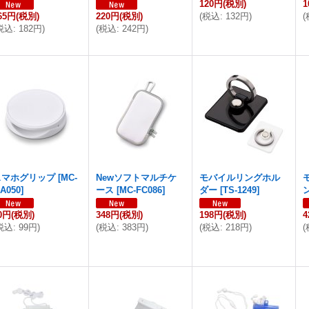
120円
(税別)
1
65円
(税別)
220円
(税別)
(
税込
:
132円
)
(
税込
:
182円
)
(
税込
:
242円
)
スマホグリップ
[
MC-
Newソフトマルチケ
モバイルリングホル
A050
]
ース
[
MC-FC086
]
ダー
[
TS-1249
]
0円
(税別)
348円
(税別)
198円
(税別)
4
税込
:
99円
)
(
税込
:
383円
)
(
税込
:
218円
)
(