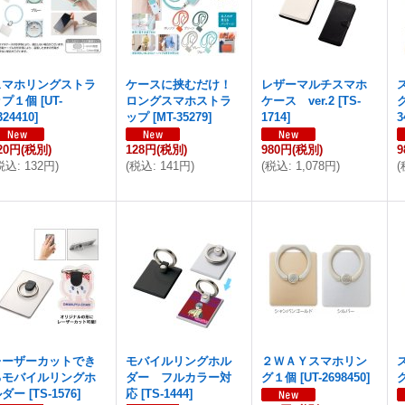
スマホリングストラ
ケースに挟むだけ！
レザーマルチスマホ
ップ１個
[
UT-
ロングスマホストラ
ケース ver.2
[
TS-
324410
]
ップ
[
MT-35279
]
1714
]
3
20円
(税別)
128円
(税別)
980円
(税別)
税込
:
132円
)
(
税込
:
141円
)
(
税込
:
1,078円
)
(
レーザーカットでき
モバイルリングホル
２ＷＡＹスマホリン
るモバイルリングホ
ダー フルカラー対
グ１個
[
UT-2698450
]
ルダー
[
TS-1576
]
応
[
TS-1444
]