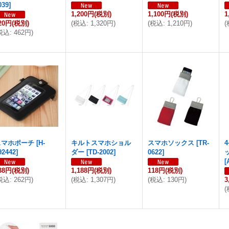
039
]
1,200円
(税別)
1,100円
(税別)
1
20円
(税別)
(
税込
:
1,320円
)
(
税込
:
1,210円
)
(
税込
:
462円
)
スマホポーチ
[
H-
キルトスマホショル
スマホソックス
[
TR-
92442
]
ダー
[
TD-2002
]
0622
]
[
38円
(税別)
1,188円
(税別)
118円
(税別)
税込
:
262円
)
(
税込
:
1,307円
)
(
税込
:
130円
)
3
(