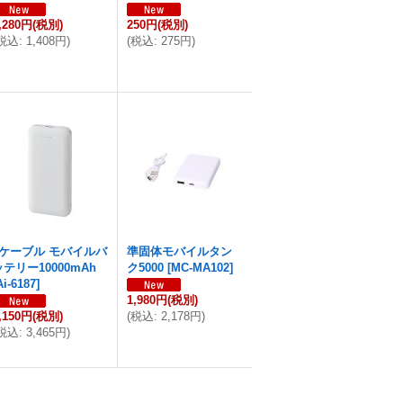
,280円
(税別)
250円
(税別)
税込
:
1,408円
)
(
税込
:
275円
)
4ケーブル モバイルバ
準固体モバイルタン
ッテリー10000mAh
ク5000
[
MC-MA102
]
Ai-6187
]
1,980円
(税別)
,150円
(税別)
(
税込
:
2,178円
)
税込
:
3,465円
)