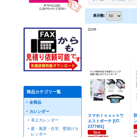
表示数
:
222
件
商品カテゴリ一覧
全商品
カレンダー
スマホｔｏｕｃｈウ
卓上カレンダー
エストポーチ
[
UT-
2377401
]
庭・風景・住宅 壁掛けカ
2
レンダー