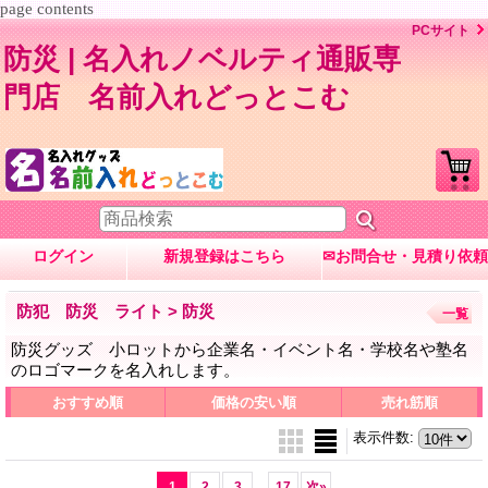
page contents
PCサイト
防災 | 名入れノベルティ通販専
門店 名前入れどっとこむ
ログイン
新規登録はこちら
✉お問合せ・見積り依頼
防犯 防災 ライト > 防災
一覧
防災グッズ 小ロットから企業名・イベント名・学校名や塾名
のロゴマークを名入れします。
おすすめ順
価格の安い順
売れ筋順
表示件数
:
...
1
2
3
17
次
»