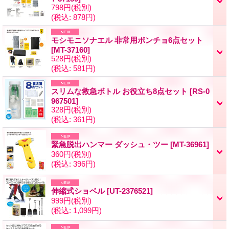
798円
(税別)
(税込
:
878円)
モシモニソナエル 非常用ポンチョ6点セット
[MT-37160]
528円
(税別)
(税込
:
581円)
スリムな救急ボトル お役立ち8点セット
[RS-0
967501]
328円
(税別)
(税込
:
361円)
緊急脱出ハンマー ダッシュ・ツー
[MT-36961]
360円
(税別)
(税込
:
396円)
伸縮式ショベル
[UT-2376521]
999円
(税別)
(税込
:
1,099円)