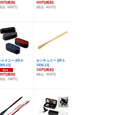
00円
(税別)
420円
(税別)
税込
:
660円
)
(
税込
:
462円
)
シャイニー
[
IR-2-
センチュリー
[
IR-1-
005-13
]
7430-13
]
330円
(税別)
80円
(税別)
(
税込
:
363円
)
税込
:
198円
)