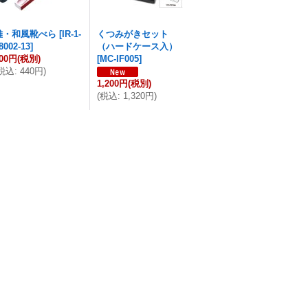
雅・和風靴べら
[
IR-1-
くつみがきセット
8002-13
]
（ハードケース入）
00円
(税別)
[
MC-IF005
]
税込
:
440円
)
1,200円
(税別)
(
税込
:
1,320円
)