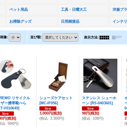
ペット用品
工具・日曜大工
お掃除グッズ
日用雑貨品
インテ
画像
:
並び順
:
表示方法
:
REMO リサイクル
シューズケアセット
ステンレス シューホ
レザー携帯靴べら
[
MC-IF056
]
ーン
[
RS-0403601
]
CT-V010649
]
0
3,000円
(税別)
98円
(税別)
40円
(税別)
(
税込
:
3,300円
)
(
税込
:
108円
)
3
税込
:
594円
)
(