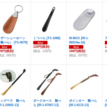
レザーシューホーン
くつべら
[
TS-1088
]
W-MGS
[
IR-1-
（靴べら）
[
TS-0079
]
06014w-16
]
120円
(税別)
1
28円
(税別)
(
税込
:
132円
)
188円
(税別)
(
税込
:
581円
)
(
税込
:
207円
)
キングベラ 靴べら
ダークホース 靴べ
ポインター 靴べら
R-1-10002-13
]
ら
[
IR-1-07007-13
]
[
IR-1-8133-13
]
[