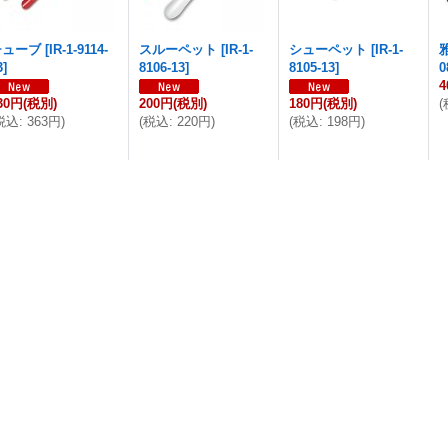
チューブ
[
IR-1-9114-
スルーペット
[
IR-1-
シューペット
[
IR-1-
3
]
8106-13
]
8105-13
]
0
4
30円
(税別)
200円
(税別)
180円
(税別)
(
税込
:
363円
)
(
税込
:
220円
)
(
税込
:
198円
)