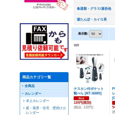
食器類・グラス/湯呑他
湯たんぽ・カイロ系
表示数
:
30
件
商品カテゴリ一覧
全商品
ナスカン付ポケット
P
靴べら
[
MT-36885
]
カレンダー
[
卓上カレンダー
120円
(税別)
(
税込
:
132円
)
5
庭・風景・住宅 壁掛けカ
(
レンダー