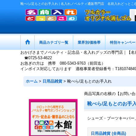
靴べら/足もとのお手入れ | 名入れノベルティ通販専門店 名前入れどっとこ
商品カテゴリ一覧
業界別/価格帯
特別キャンペー
おかげさまでノベルティ・記念品・名入れグッズの専門店｜【名
☎0725-53-4622
お急ぎの方は 携帯 080-5343-9763（前田迄）
インボイス対応しております 適格事業者登録番号：T1810748497
ホーム
>
日用品雑貨
>
靴べら/足もとのお手入れ
商品写真の右横の【お問い合
靴べら/足もとのお手
シューズ・ブーツキーパー
日用品雑貨 (全商品)