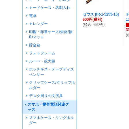
カードケース・名刺入れ
ゼウス
[
IR-1-9295-13
]
電卓
600円
(税別)
1
カレンダー
(
税込
:
660円
)
3
印鑑・印章ケース/朱肉/捺
(
印マット
貯金箱
フォトフレーム
ルーペ・拡大鏡
ホッチキス・テープディス
ペンサー
クリップケース/クリップホ
ルダー
デスク周りの文房具
スマホ・携帯電話関連グ
ッズ
スマホケース・リングホル
ダー