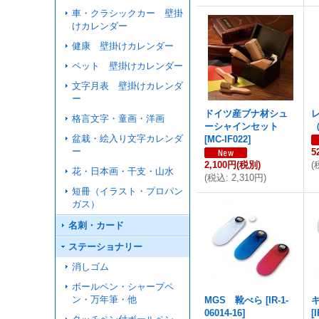
車・クラシックカー 壁掛
けカレンダー
健康 壁掛けカレンダー
ペット 壁掛けカレンダー
文字月表 壁掛けカレンダ
ー
ドイツ産ブナ材シュ
格言文字・童画・洋画
ーシャインセット
盆栽・絵入り文字カレンダ
[
MC-IF022
]
ー
5
2,100円
(税別)
(
花・日本画・干支・山水
(
税込
:
2,310円
)
短冊（イラスト・プロパン
ガス）
名刺・カード
ステーショナリー
消しゴム
ボールペン・シャープペ
ン・万年筆・他
MGS 靴べら
[
IR-1-
06014-16
]
[
I