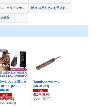
洋服ブラシ、クリーンケット、クリーナー
靴べら/足もとのお手入れ
リア雑貨
ポータブル 本革シュ
Woodシューホーン
ーホーン
[
RS-
[
MC-IF054
]
404801
]
420円
(税別)
78円
(税別)
(
税込
:
462円
)
税込
:
416円
)