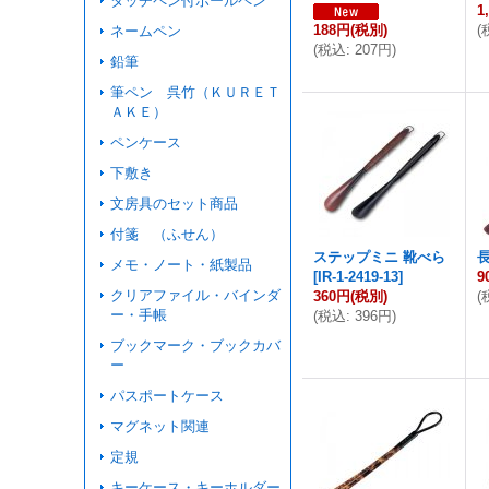
タッチペン付ボールペン
1
188円
(税別)
(
ネームペン
(
税込
:
207円
)
鉛筆
筆ペン 呉竹（ＫＵＲＥＴ
ＡＫＥ）
ペンケース
下敷き
文房具のセット商品
付箋 （ふせん）
ステップミニ 靴べら
メモ・ノート・紙製品
[
IR-1-2419-13
]
9
クリアファイル・バインダ
360円
(税別)
(
ー・手帳
(
税込
:
396円
)
ブックマーク・ブックカバ
ー
パスポートケース
マグネット関連
定規
キーケース・キーホルダー