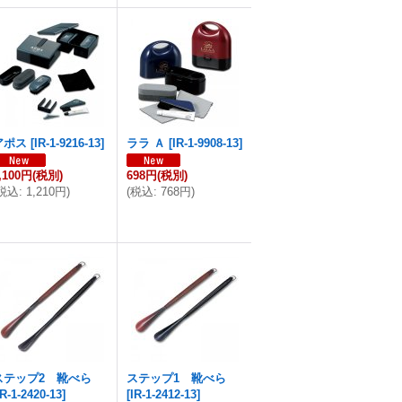
アポス
[
IR-1-9216-13
]
ララ Ａ
[
IR-1-9908-13
]
,100円
(税別)
698円
(税別)
税込
:
1,210円
)
(
税込
:
768円
)
ステップ2 靴べら
ステップ1 靴べら
IR-1-2420-13
]
[
IR-1-2412-13
]