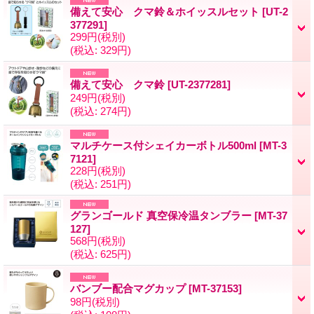
備えて安心 クマ鈴＆ホイッスルセット
[UT-2
377291]
299円
(税別)
(税込
:
329円)
備えて安心 クマ鈴
[UT-2377281]
249円
(税別)
(税込
:
274円)
マルチケース付シェイカーボトル500ml
[MT-3
7121]
228円
(税別)
(税込
:
251円)
グランゴールド 真空保冷温タンブラー
[MT-37
127]
568円
(税別)
(税込
:
625円)
バンブー配合マグカップ
[MT-37153]
98円
(税別)