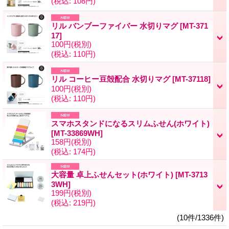
(税込
:
108円)
リル バンブーファイバー 水切りマグ
[MT-371
17]
100円
(税別)
(税込
:
110円)
リル コーヒー豆殻配合 水切りマグ
[MT-37118]
100円
(税別)
(税込
:
110円)
スマホスタンドになるスリムふせん(ホワイト)
[MT-33869WH]
158円
(税別)
(税込
:
174円)
大容量 卓上ふせんセット(ホワイト)
[MT-3713
3WH]
199円
(税別)
(税込
:
219円)
(10件/1336件)