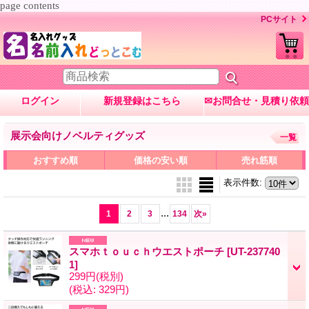
page contents
PCサイト
ログイン
新規登録はこちら
✉お問合せ・見積り依頼
展示会向けノベルティグッズ
一覧
おすすめ順
価格の安い順
売れ筋順
表示件数
:
...
1
2
3
134
次
»
スマホｔｏｕｃｈウエストポーチ
[UT-237740
1]
299円
(税別)
(税込
:
329円)