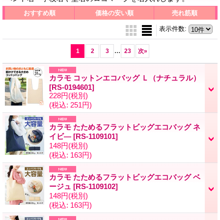
おすすめ順
価格の安い順
売れ筋順
表示件数
:
...
1
2
3
23
次
»
カラモ コットンエコバッグ Ｌ（ナチュラル）
[RS-0194601]
228円
(税別)
(税込
:
251円)
カラモ たためるフラットビッグエコバッグ ネ
イビ―
[RS-1109101]
148円
(税別)
(税込
:
163円)
カラモ たためるフラットビッグエコバッグ ベ
ージュ
[RS-1109102]
148円
(税別)
(税込
:
163円)