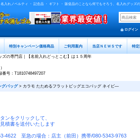
| 名入れノベルティ ・ 記念品 ・ ギフト ・ 販促品のことなら何でもそろう、名入れグッズ
ログイン
特別キャンペーン価格商品
ご利用案内
当店ＮＥＷＳです
特定
ッズの専門店｜【名前入れどっとこむ】は１５周年
迄）
T1810748497207
ングバッグ
>
カラモ たためるフラットビッグエコバッグ ネイビ―
タンをクリックして、
見積書を送付いたします
-4622 至急の場合：店主（前田）携帯/080-5343-9763