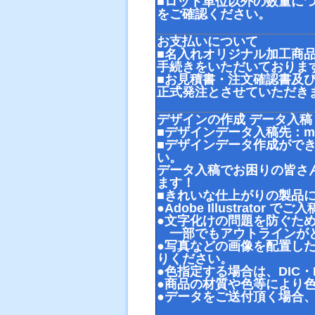
■ロット単位以外の数量に
をご確認ください。
お支払いについて
■名入れオリジナル加工商
手続きをいただいておりま
■お見積書・注文確認書及
正式発注とさせていただき
デザインの作成 データ入稿
■デザインデータ入稿先：
m
■デザインデータ作成がで
い。
データ入稿でお困りの皆さ
ます！
■きれいな仕上がりの製品
●Adobe Illustrator 
●文字化けの問題を防ぐた
一部でもアウトラインがと
●写真などの画像を配置し
りください。
●色指定する場合は、DIC・
●商品の材質や色等により
●データをご送付頂く場合