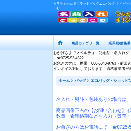
カラモ たためるフラットビッグエコバッグ ネイビ― 
こむ
商品カテゴリ一覧
業界別/価格帯
おかげさまでノベルティ・記念品・名入れグ
☎0725-53-4622
お急ぎの方は 携帯 080-5343-9763（前田
インボイス対応しております 適格事業者登録番号：
ホーム
>
バッグ
>
エコバッグ・ショッピ
名入れ・熨斗・包装ありの場合は、
商品画像下右の【お問い合わせ】ボ
数量・希望納期などを入力→質問・
お急ぎの方はお電話にて ☎0725-53