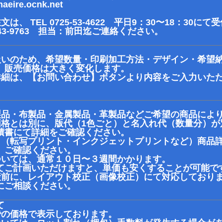
ire.ocnk.net
、 TEL 0725-53-4622 平日9：30〜18：30に
43-9763 担当：前田迄ご連絡ください。
扱いのため、希望数量・印刷加工方法・デザイン・希望
、販売価格は大きく変化します。
詳細は、【お問い合わせ】ボタンより内容をご入力いた
製品・布製品・金属製品・革製品などご希望の商品によ
価格とは別に、版代（1色ごと）と名入れ代（数量分）が
書にて詳細をご確認ください。
、（転写プリント・インクジェットプリントなど）商品
、ご確認ください。
ついては、通常１０日〜３週間かかります。
ご計画いただけますと、単価も安くすることが可能で
産前に、レイアウト校正（画像校正）にて対応しており
にご相談ください。
て
での価格で表示しております。