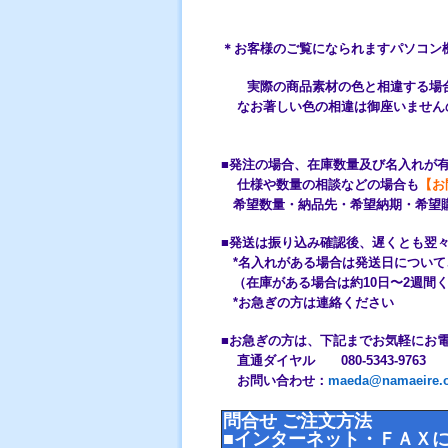
＊お客様のご覧になられますパソコン
実際の商品素材の色と相違する場合
なお著しい色の相違は御座いません
■発注の場合、在庫数量及び名入れが
仕様や数量の相談などの場合も
【お
希望数量・納品先・希望納期・希望
■発送は振り込み確認後、遅くと
*名入れがある場合は発送日につ
（在庫がある場合は約10日〜2
*お急ぎの方は連絡ください
■お急ぎの方は、下記までお気軽に
直通ダイヤル 080-5343-976
お問い合わせ：
maeda@namaeire.o
問合せ ご注文方法
■インターネット・ＦＡＸに