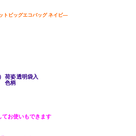
ットビッグエコバッグ ネイビ―
）
荷姿
透明袋入
色柄
してお使いもできます