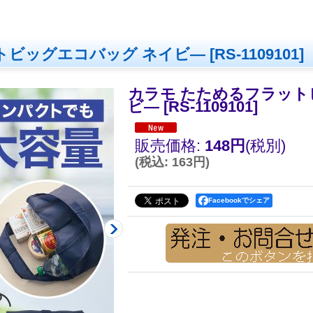
トビッグエコバッグ ネイビ―
[
RS-1109101
]
カラモ たためるフラット
ビ―
[
RS-1109101
]
販売価格
:
148円
(税別)
(
税込
:
163円
)
Facebookでシェア