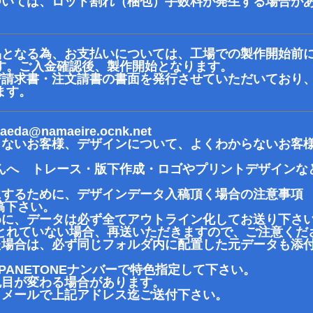
ついては、ロット割れ（梱包）手数料が発生する場合が
品となる為、お支払いについては、工場での製作開始前
す。ご入金確認後、製作開始となります。
び請求書・注文請書の書面を発行させていただいており
ます。
aeda@namaeire.ocnk.net
きないお客様、デザインについて、よくわからないお客
んへ トレース・版下作成・ロゴやプリントデザインな
にするために、デザインデータ入稿頂く場合の注意事項
でご入稿下さい。
めに、データは必ず全てアウトライン化してお送り下さ
れていない場合、再送いただきますので、ご注意くだ
た場合は、必ず同じフォルダ内に配置した元データも添付
PANETONEナンバーで特色指定して下さい。
色目が変わる場合があります。
、メールで上記アドレス迄ご送付下さい。