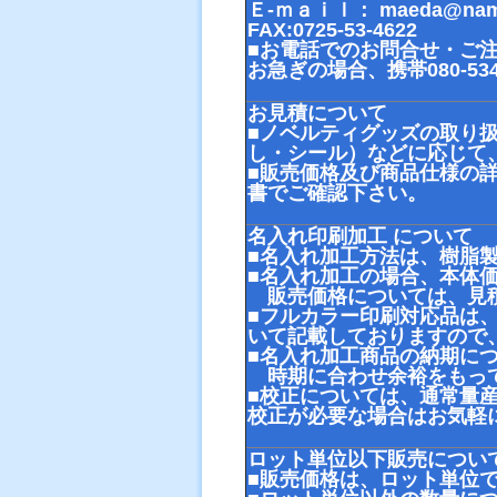
Ｅ-ｍａｉｌ： maeda@namae
FAX:0725-53-4622
■お電話でのお問合せ・ご注文は
お急ぎの場合、携帯080-53
お見積について
■ノベルティグッズの取り
し・シール）などに応じて
■販売価格及び商品仕様の
書でご確認下さい。
名入れ印刷加工 について
■名入れ加工方法は、樹脂
■名入れ加工の場合、本体
販売価格については、見積
■フルカラー印刷対応品は
いて記載しておりますので
■名入れ加工商品の納期に
時期に合わせ余裕をもって
■校正については、通常量
校正が必要な場合はお気軽
ロット単位以下販売につい
■販売価格は、ロット単位