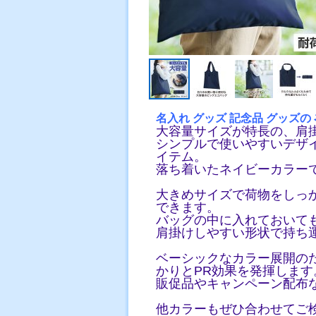
名入れ グッズ 記念品 グッズの
大容量サイズが特長の、肩
シンプルで使いやすいデザ
イテム。
落ち着いたネイビーカラー
大きめサイズで荷物をしっ
できます。
バッグの中に入れておいて
肩掛けしやすい形状で持ち
ベーシックなカラー展開の
かりとPR効果を発揮します
販促品やキャンペーン配布
他カラー
もぜひ合わせてご