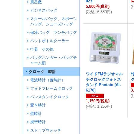
023
]
6
風呂敷
5,800円
(税別)
(
ビジネスバッグ
(
税込
:
6,380円
)
スクールバッグ、スポーツ
バッグ、シューズバッグ
保冷バッグ ランチバッグ
ペットボトルクーラー
巾着 その他
バッグハンガー・バッグチ
ャーム類
クロック 時計
ワイドFMラジオマル
チクロックフォトス
電波時計（置時計）
タンド Phototo
[
AI-
フォトフレームクロック
6170
]
3
(
ペンスタンドクロック
1,150円
(税別)
置き時計
(
税込
:
1,265円
)
壁時計
携帯時計
ストップウォッチ