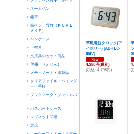
タッチペン付ボールペン
ネームペン
鉛筆
筆ペン 呉竹（ＫＵＲＥＴ
ＡＫＥ）
ペンケース
革風電波クロック(ア
下敷き
イボリー)
[
AD-FLC-
ラ
05IV
]
0
文房具のセット商品
付箋 （ふせん）
4,280円
(税別)
4
(
税込
:
4,708円
)
(
メモ・ノート・紙製品
クリアファイル・バインダ
ー・手帳
ブックマーク・ブックカバ
ー
パスポートケース
マグネット関連
定規
キーケース・キーホルダー