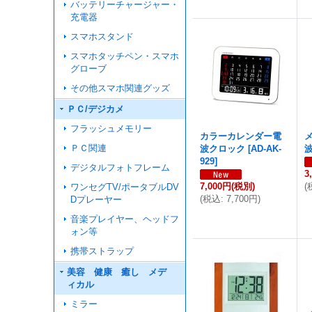
バッテリーチャージャー・
充電器
スマホスタンド
スマホタッチペン・スマホ
グローブ
その他スマホ関連グッズ
ＰＣ/デジカメ
フラッシュメモリー
カラーカレンダー電
ＰＣ関連
波クロック
[
AD-AK-
929
]
デジタルフォトフレーム
3
7,000円
(税別)
(
ワンセグTV/ポータブルDV
(
税込
:
7,700円
)
Dプレーヤー
音楽プレイヤー、ヘッドフ
ォン等
携帯ストラップ
美容 健康 癒し メデ
ィカル
ミラー