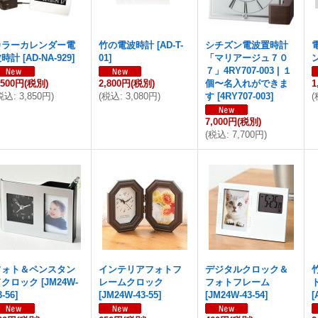
カラーカレンダー電
竹の電波時計
[
AD-T-
シチズン電波置時計
波時計
[
AD-NA-929
]
01
]
「マリアージュ７０
７」4RY707-003 | １
,500円
(税別)
2,800円
(税別)
個〜名入れができま
1
税込
:
3,850円
)
(
税込
:
3,080円
)
す
[
4RY707-003
]
(
7,000円
(税別)
(
税込
:
7,700円
)
フォト＆ペンスタン
インテリアフォトフ
デジタルクロック＆
ドクロック
[
JM24W-
レームクロック
フォトフレーム
3-56
]
[
JM24W-43-55
]
[
JM24W-43-54
]
[