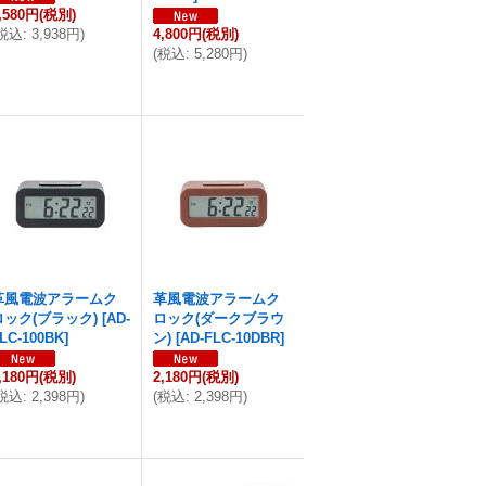
,580円
(税別)
税込
:
3,938円
)
4,800円
(税別)
(
税込
:
5,280円
)
革風電波アラームク
革風電波アラームク
ロック(ブラック)
[
AD-
ロック(ダークブラウ
LC-100BK
]
ン)
[
AD-FLC-10DBR
]
,180円
(税別)
2,180円
(税別)
税込
:
2,398円
)
(
税込
:
2,398円
)