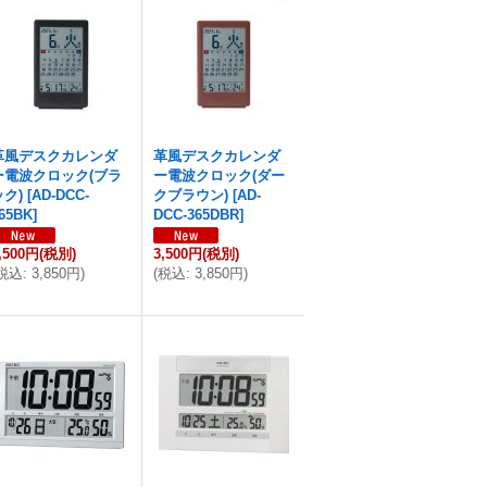
革風デスクカレンダ
革風デスクカレンダ
ー電波クロック(ブラ
ー電波クロック(ダー
ック)
[
AD-DCC-
クブラウン)
[
AD-
65BK
]
DCC-365DBR
]
,500円
(税別)
3,500円
(税別)
税込
:
3,850円
)
(
税込
:
3,850円
)