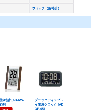
計
ウォッチ（腕時計）
電波時計
[
AD-KW-
ブラックディスプレ
256
]
イ電波クロック
[
AD-
OP-05
]