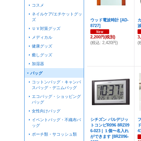
コスメ
ネイルケア/エチケットグッ
ズ
ウッド電波時計
[
AD-
8727
]
ＵＶ対策グッズ
2,200円
(税別)
3
メディカル
(
税込
:
2,420円
)
(
健康グッズ
癒しグッズ
加湿器
バッグ
コットンバッグ・キャンバ
スバッグ・デニムバッグ
エコバッグ・ショッピング
バッグ
女性向けバッグ
シチズン パルデジッ
イベントバッグ・不織布バ
トコンビR096 8RZ09
ッグ
6-023 | １個〜名入れ
4
ポーチ類・サコッシュ類
ができます
[
8RZ096-