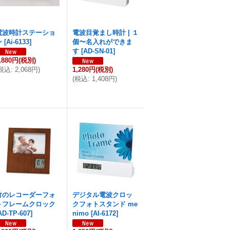
電波時計ステーショ
電波目覚まし時計 | １
ン
[
Ai-6133
]
個〜名入れができま
す
[
AD-SN-01
]
,880円
(税別)
税込
:
2,068円
)
1,280円
(税別)
(
税込
:
1,408円
)
竹のレコーダーフォ
デジタル電波クロッ
トフレームクロック
クフォトスタンド me
AD-TP-607
]
nimo
[
AI-6172
]