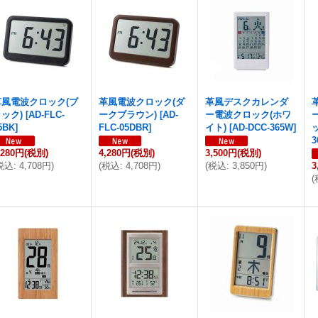
革風電波クロック(ブ
革風電波クロック(ダ
革風デスクカレンダ
ック)
[
AD-FLC-
ークブラウン)
[
AD-
ー電波クロック(ホワ
5BK
]
FLC-05DBR
]
イト)
[
AD-DCC-365W
]
3
,280円
(税別)
4,280円
(税別)
3,500円
(税別)
税込
:
4,708円
)
(
税込
:
4,708円
)
(
税込
:
3,850円
)
3
(