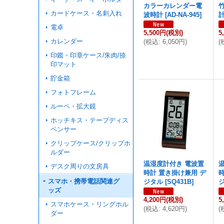
カラーカレンダー電
カードケース・名刺入れ
波時計
[
AD-NA-945
]
電卓
5,500円
(税別)
5
カレンダー
(
税込
:
6,050円
)
(
印鑑・印章ケース/朱肉/捺
印マット
貯金箱
フォトフレーム
ルーペ・拡大鏡
ホッチキス・テープディス
ペンサー
クリップケース/クリップホ
ルダー
温湿度計付き 電波置
デスク周りの文房具
時計 置き掛け兼用 デ
スマホ・携帯電話関連グ
ジタル
[
SQ431B
]
ッズ
4,200円
(税別)
5
スマホケース・リングホル
(
税込
:
4,620円
)
(
ダー