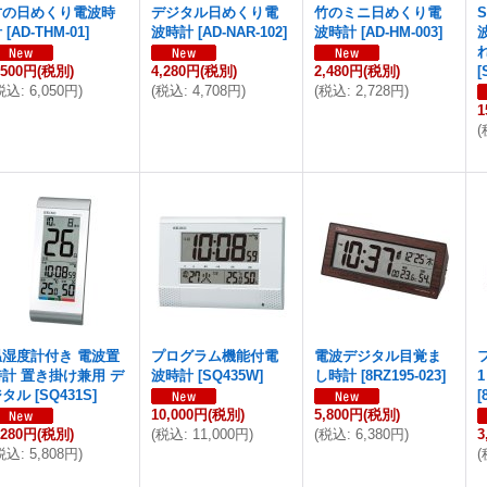
竹の日めくり電波時
デジタル日めくり電
竹のミニ日めくり電
計
[
AD-THM-01
]
波時計
[
AD-NAR-102
]
波時計
[
AD-HM-003
]
,500円
(税別)
4,280円
(税別)
2,480円
(税別)
[
税込
:
6,050円
)
(
税込
:
4,708円
)
(
税込
:
2,728円
)
1
(
温湿度計付き 電波置
プログラム機能付電
電波デジタル目覚ま
時計 置き掛け兼用 デ
波時計
[
SQ435W
]
し時計
[
8RZ195-023
]
ジタル
[
SQ431S
]
[
10,000円
(税別)
5,800円
(税別)
,280円
(税別)
(
税込
:
11,000円
)
(
税込
:
6,380円
)
3
税込
:
5,808円
)
(