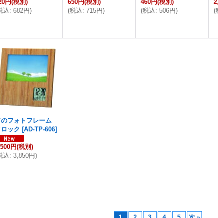
20円
(税別)
650円
(税別)
460円
(税別)
2
税込
:
682円
)
(
税込
:
715円
)
(
税込
:
506円
)
(
竹のフォトフレーム
クロック
[
AD-TP-606
]
,500円
(税別)
税込
:
3,850円
)
1
2
3
4
5
次
»