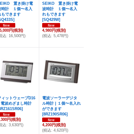
SEIKO 置き掛け電
SEIKO 置き掛け電
波時計 １個〜名入
波時計 １個〜名入
れもできます
れもできます
SQ433S
]
[
SQ429W
]
5,000円
(税別)
4,980円
(税別)
税込
:
16,500円
)
(
税込
:
5,478円
)
フィットウェーブD16
電波ソーラーデジタ
1 電波めざまし時計
ル時計 | １個〜名入れ
8RZ161SR06
]
ができます
[
8RZ190SR06
]
,300円
(税別)
税込
:
3,630円
)
4,200円
(税別)
(
税込
:
4,620円
)