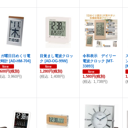
メガ曜日日めくり電
目覚まし電波クロッ
令和表示 デイリー
波時計
[
AD-HM-704
]
ク
[
AD-OG-99W
]
電波クロック
[
MT-
33893
]
[
,600円
(税別)
1,280円
(税別)
税込
:
3,960円
)
(
税込
:
1,408円
)
1,580円
(税別)
1
(
税込
:
1,738円
)
(