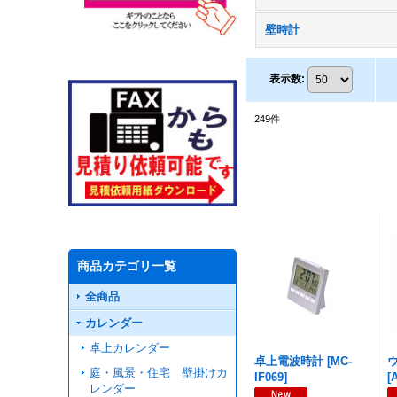
壁時計
表示数
:
249
件
商品カテゴリ一覧
全商品
カレンダー
卓上カレンダー
卓上電波時計
[
MC-
庭・風景・住宅 壁掛けカ
IF069
]
[
レンダー