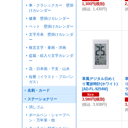
1,300円
(税別)
2
車・クラシックカー 壁掛
(
税込
:
1,430円
)
(
けカレンダー
健康 壁掛けカレンダー
ペット 壁掛けカレンダー
文字月表 壁掛けカレンダ
ー
格言文字・童画・洋画
盆栽・絵入り文字カレンダ
ー
花・日本画・干支・山水
短冊（イラスト・プロパン
革風デジタル日めく
ガス）
り電波時計(ホワイト)
[
AD-FL-9254W
]
ラ
名刺・カード
9
ステーショナリー
3,580円
(税別)
(
税込
:
3,938円
)
3
消しゴム
(
ボールペン・シャープペ
ン・万年筆・他