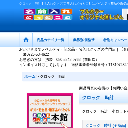
クロック 時計 | 名入れグッズ/名前入れどっとこむはノベルティ商品や販
商品カテゴリ一覧
業界別/価格帯
特別キャンペー
おかげさまでノベルティ・記念品・名入れグッズの専門店｜【名
☎0725-53-4622
お急ぎの方は 携帯 080-5343-9763（前田迄）
インボイス対応しております 適格事業者登録番号：T1810748497
ホーム
>
クロック 時計
商品写真の右横の【お問い合
クロック 時計
クロック 時計 小ロット
クロック 時計 (全商品)