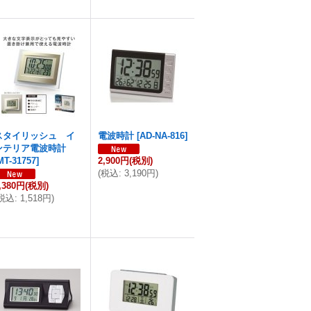
スタイリッシュ イ
電波時計
[
AD-NA-816
]
ンテリア電波時計
MT-31757
]
2,900円
(税別)
(
税込
:
3,190円
)
,380円
(税別)
税込
:
1,518円
)