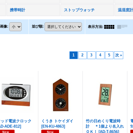
携帯時計
ストップウォッチ
温湿度
画像
:
並び順
:
表示方法
:
1
2
3
4
5
次
»
ウッド電波クロック
くうき トケイダイ
竹の日めくり電波時
AD-ADE-812
]
[
EN-KU-4863
]
計 ＊1個より名入れ
9
ＯＫ！
[
AD-T-8656
]