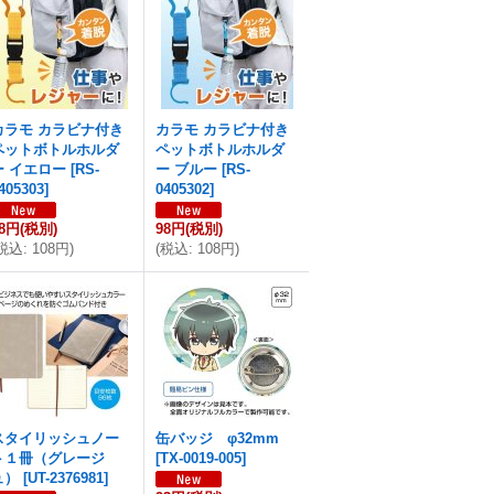
カラモ カラビナ付き
カラモ カラビナ付き
ペットボトルホルダ
ペットボトルホルダ
ー イエロー
[
RS-
ー ブルー
[
RS-
405303
]
0405302
]
98円
(税別)
98円
(税別)
税込
:
108円
)
(
税込
:
108円
)
スタイリッシュノー
缶バッジ φ32mm
ト１冊（グレージ
[
TX-0019-005
]
ュ）
[
UT-2376981
]