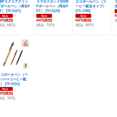
OBPスクエアクリッ
スマホスタンド付OB
エコボールペン（コ
プボールペン（再生P
Pボールペン（再生P
ーヒー配合タイプ）
T）
[
TF-0127
]
ET）
[
TF-0125
]
[
TS-1780
]
0円
(税別)
64円
(税別)
60円
(税別)
(
税込
:
66円
)
(
税込
:
71円
)
(
税込
:
66円
)
エコボールペン（ペ
ーパー×コーヒー配
合）
[
TF-0153
]
0円
(税別)
税込
:
33円
)