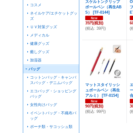
スケルトンクリップ
コスメ
ボールペン（再生AB
S）
[
TF-0144
]
E
ネイルケア/エチケットグッ
ズ
35円
(税別)
6
ＵＶ対策グッズ
(
税込
:
39円
)
(
メディカル
健康グッズ
癒しグッズ
加湿器
バッグ
コットンバッグ・キャンバ
スバッグ・デニムバッグ
マットスタイリッシ
ュボールペン（再生
エコバッグ・ショッピング
アルミ）
[
TF-0154
]
バッグ
女性向けバッグ
90円
(税別)
3
(
税込
:
99円
)
(
イベントバッグ・不織布バ
ッグ
ポーチ類・サコッシュ類