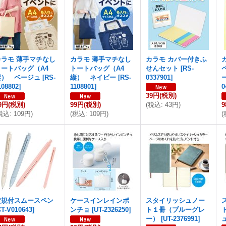
カラモ 薄手マチなし
カラモ 薄手マチなし
カラモ カバー付きふ
トートバッグ（A4
トートバッグ（A4
せんセット
[
RS-
縦） ベージュ
[
RS-
縦） ネイビー
[
RS-
0337901
]
108802
]
1108801
]
0
39円
(税別)
9円
(税別)
99円
(税別)
(
税込
:
43円
)
税込
:
109円
)
(
税込
:
109円
)
(
定規付スムースペン
ケースインレインポ
スタイリッシュノー
CT-V010643
]
ンチョ
[
UT-2326250
]
ト１冊（ブルーグレ
ー）
[
UT-2376991
]