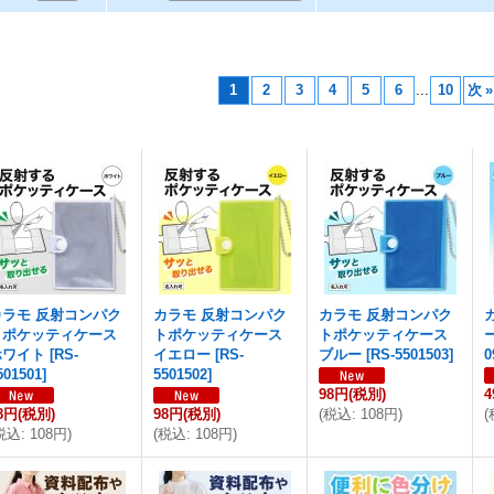
1
2
3
4
5
6
...
10
次
»
カラモ 反射コンパク
カラモ 反射コンパク
カラモ 反射コンパク
トポケッティケース
トポケッティケース
トポケッティケース
ホワイト
[
RS-
イエロー
[
RS-
ブルー
[
RS-5501503
]
0
501501
]
5501502
]
98円
(税別)
8円
(税別)
98円
(税別)
(
税込
:
108円
)
(
税込
:
108円
)
(
税込
:
108円
)