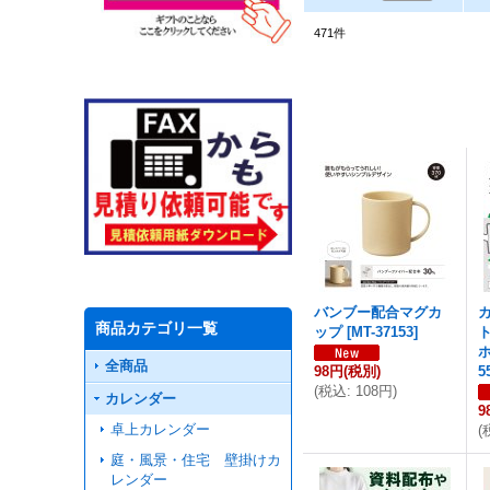
471
件
バンブー配合マグカ
商品カテゴリ一覧
ップ
[
MT-37153
]
全商品
98円
(税別)
5
(
税込
:
108円
)
カレンダー
9
卓上カレンダー
(
庭・風景・住宅 壁掛けカ
レンダー