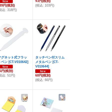
93円
(税別)
89円
(税別)
(
税込
:
103円
)
税込
:
318円
)
マグネット式フラッ
タッチペン付スリム
トペン
[
CT-V010642
]
メタルペン
[
CT-
V010644
]
46円
(税別)
税込
:
51円
)
60円
(税別)
(
税込
:
66円
)