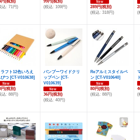
4円
(税別)
99円
(税別)
税込
:
71円
)
(
税込
:
109円
)
289円
(税別)
2
(
税込
:
318円
)
(
クラフト12色いろえ
バンブーワイドクリ
Reアルミスタイルペ
んぴつ
[
CT-V010638
]
ップペン
[
CT-
ン
[
CT-V010640
]
V010639
]
0円
(税別)
80円
(税別)
税込
:
88円
)
36円
(税別)
(
税込
:
88円
)
(
(
税込
:
40円
)