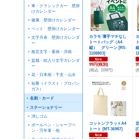
車・クラシックカー 壁掛
けカレンダー
健康 壁掛けカレンダー
ペット 壁掛けカレンダー
カラモ 薄手マチなし
文字月表 壁掛けカレンダ
トートバッグ（A4
ー
縦） グリーン
[
RS-
格言文字・童画・洋画
1108803
]
1
盆栽・絵入り文字カレンダ
99円
(税別)
9
ー
(
税込
:
109円
)
(
花・日本画・干支・山水
短冊（イラスト・プロパン
ガス）
名刺・カード
ステーショナリー
消しゴム
コットンフラットA4
ボールペン・シャープペ
トート
[
MT-36987
]
[
ン・万年筆・他