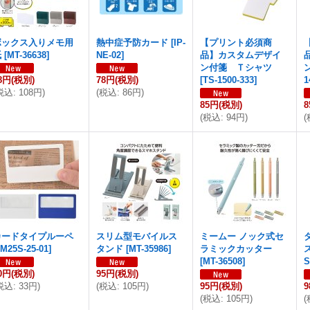
ボックス入りメモ用
熱中症予防カード
[
IP-
【プリント必須商
紙
[
MT-36638
]
NE-02
]
品】カスタムデザイ
ン付箋 Ｔシャツ
8円
(税別)
78円
(税別)
[
TS-1500-333
]
1
税込
:
108円
)
(
税込
:
86円
)
85円
(税別)
(
税込
:
94円
)
(
カードタイプルーペ
スリム型モバイルス
ミームー ノック式セ
JM25S-25-01
]
タンド
[
MT-35986
]
ラミックカッター
[
MT-36508
]
0円
(税別)
95円
(税別)
税込
:
33円
)
(
税込
:
105円
)
95円
(税別)
(
税込
:
105円
)
(