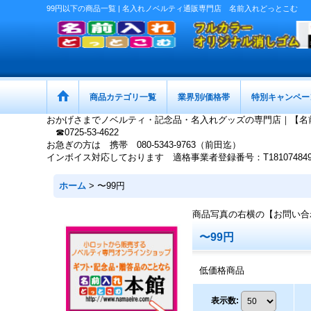
99円以下の商品一覧 | 名入れノベルティ通販専門店 名前入れどっとこむ
商品カテゴリ一覧
業界別/価格帯
特別キャンペー
おかげさまでノベルティ・記念品・名入れグッズの専門店｜【名
☎0725-53-4622
お急ぎの方は 携帯 080-5343-9763（前田迄）
インボイス対応しております 適格事業者登録番号：T1810748497
ホーム
>
〜99円
商品写真の右横の【お問い合
〜99円
低価格商品
表示数
: