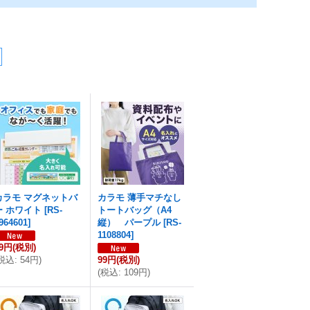
カラモ マグネットバ
カラモ 薄手マチなし
ー ホワイト
[
RS-
トートバッグ（A4
964601
]
縦） パープル
[
RS-
1108804
]
49円
(税別)
税込
:
54円
)
99円
(税別)
(
税込
:
109円
)