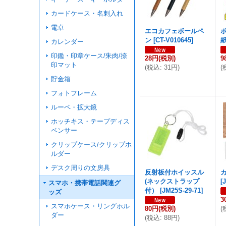
カードケース・名刺入れ
電卓
エコカフェボールペ
ン
[
CT-V010645
]
カレンダー
印鑑・印章ケース/朱肉/捺
28円
(税別)
9
印マット
(
税込
:
31円
)
(
貯金箱
フォトフレーム
ルーペ・拡大鏡
ホッチキス・テープディス
ペンサー
クリップケース/クリップホ
ルダー
デスク周りの文房具
反射板付ホイッスル
(ネックストラップ
[
スマホ・携帯電話関連グ
付）
[
JM25S-29-71
]
ッズ
3
スマホケース・リングホル
80円
(税別)
(
ダー
(
税込
:
88円
)