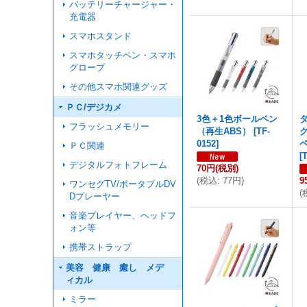
バッテリーチャージャー・
充電器
スマホスタンド
スマホタッチペン・スマホ
グローブ
その他スマホ関連グッズ
ＰＣ/デジカメ
3色＋1色ボールペン
フラッシュメモリー
（再生ABS）
[
TF-
0152
]
ＰＣ関連
[
デジタルフォトフレーム
70円
(税別)
(
税込
:
77円
)
9
ワンセグTV/ポータブルDV
(
Dプレーヤー
音楽プレイヤー、ヘッドフ
ォン等
携帯ストラップ
美容 健康 癒し メデ
ィカル
ミラー