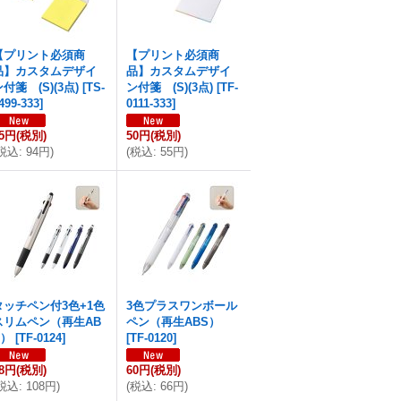
【プリント必須商
【プリント必須商
品】カスタムデザイ
品】カスタムデザイ
ン付箋 (S)(3点)
[
TS-
ン付箋 (S)(3点)
[
TF-
499-333
]
0111-333
]
85円
(税別)
50円
(税別)
税込
:
94円
)
(
税込
:
55円
)
タッチペン付3色+1色
3色プラスワンボール
スリムペン（再生AB
ペン（再生ABS）
S）
[
TF-0124
]
[
TF-0120
]
98円
(税別)
60円
(税別)
税込
:
108円
)
(
税込
:
66円
)