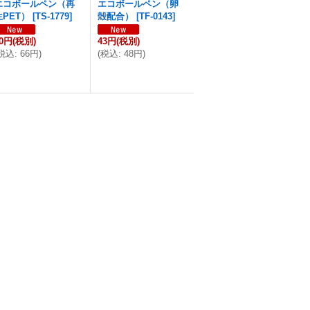
エコボールペン（再
エコボールペン（卵
生PET）
[
TS-1779
]
殻配合）
[
TF-0143
]
60円
(税別)
43円
(税別)
税込
:
66円
)
(
税込
:
48円
)