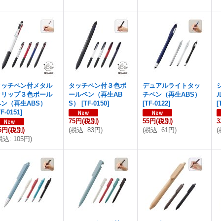
タッチペン付メタル
タッチペン付３色ボ
デュアルライトタッ
クリップ３色ボール
ールペン（再生AB
チペン（再生ABS）
ペン（再生ABS）
S）
[
TF-0150
]
[
TF-0122
]
[
TF-0151
]
75円
(税別)
55円
(税別)
5円
(税別)
(
税込
:
83円
)
(
税込
:
61円
)
(
税込
:
105円
)