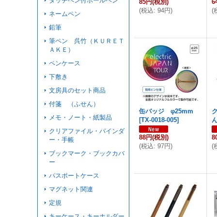
タッチペン付ボールペン
85円
(税別)
6
(
税込
:
94円
)
(
ネームペン
鉛筆
筆ペン 呉竹（ＫＵＲＥＴ
ＡＫＥ）
ペンケース
下敷き
文房具のセット商品
付箋 （ふせん）
缶バッジ φ25mm
メモ・ノート・紙製品
[
TX-0018-005
]
クリアファイル・バインダ
88円
(税別)
8
ー・手帳
(
税込
:
97円
)
(
ブックマーク・ブックカバ
ー
パスポートケース
マグネット関連
定規
キーケース・キーホルダー