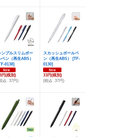
シンプルスリムボー
スカッシュボールペ
ルペン（再生ABS）
ン（再生ABS）
[
TF-
TF-0138
]
0130
]
33円
(税別)
33円
(税別)
税込
:
37円
)
(
税込
:
37円
)