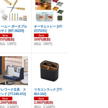
ミームー ポータブル
オーサムトレー
[
UT-
ハサミ
[
MT-36229
]
2375151
]
25円
(税別)
169円
(税別)
税込
:
138円
)
(
税込
:
186円
)
テレワーク文具 ス
リモコンラック
[
TT-
タンド
[
TT-240-472
]
863-102
]
,280円
(税別)
2,880円
(税別)
税込
:
3,608円
)
(
税込
:
3,168円
)