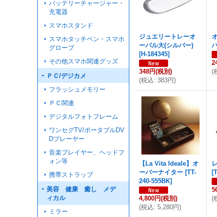
バッテリーチャージャー・
充電器
スマホスタンド
ジュエリートレーオ
スマホタッチペン・スマホ
ーバル大(シルバー)
バ
グローブ
[
H-184345
]
その他スマホ関連グッズ
2
348円
(税別)
(
ＰＣ/デジカメ
(
税込
:
383円
)
フラッシュメモリー
ＰＣ関連
デジタルフォトフレーム
ワンセグTV/ポータブルDV
Dプレーヤー
音楽プレイヤー、ヘッドフ
ォン等
【La Vita Ideale】オ
ーバーナイター
[
TT-
[
携帯ストラップ
240-555BK
]
美容 健康 癒し メデ
5
ィカル
4,800円
(税別)
(
(
税込
:
5,280円
)
ミラー