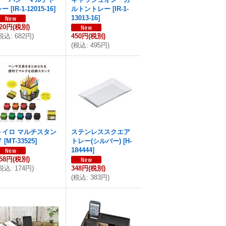
レー
[
IR-1-12015-16
]
ルトントレー
[
IR-1-
13013-16
]
20円
(税別)
税込
:
682円
)
450円
(税別)
(
税込
:
495円
)
トイロ マルチスタン
ステンレススクエア
ド
[
MT-33525
]
トレー(シルバー)
[
H-
184444
]
58円
(税別)
税込
:
174円
)
348円
(税別)
(
税込
:
383円
)