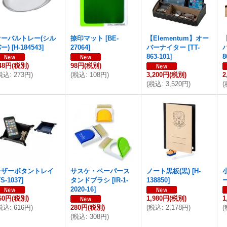
オーバルトレー(シル
捺印マット
[
BE-
【Elementum】オー
ー)
[
H-184543
]
27064
]
バーナイター
[
TT-
863-101
]
8
48円
(税別)
98円
(税別)
税込
:
273円
)
(
税込
:
108円
)
3,200円
(税別)
2
(
税込
:
3,520円
)
(
レザーボタントレイ
サスケ・ペーパース
ノート黒板(黒)
[
H-
TS-1037
]
タンドブラシ
[
IR-1-
138850
]
2020-16
]
60円
(税別)
1,980円
(税別)
1
税込
:
616円
)
280円
(税別)
(
税込
:
2,178円
)
(
(
税込
:
308円
)