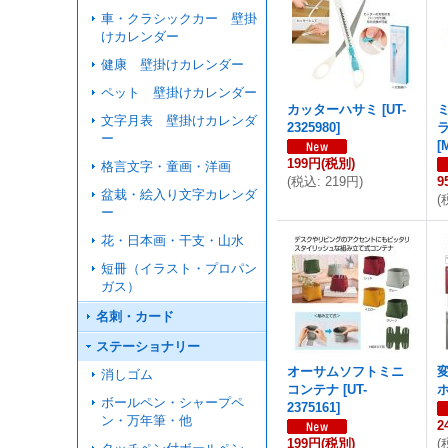
車・クラシックカー 壁掛
けカレンダー
健康 壁掛けカレンダー
ペット 壁掛けカレンダー
カッターハサミ
[
UT-
文字月表 壁掛けカレンダ
2325980
]
ー
[
199円
(税別)
格言文字・童画・洋画
(
税込
:
219円
)
9
盆栽・絵入り文字カレンダ
(
ー
花・日本画・干支・山水
短冊（イラスト・プロパン
ガス）
名刺・カード
ステーショナリー
オーサムソフトミニ
消しゴム
コンテナ
[
UT-
ボールペン・シャープペ
2375161
]
ン・万年筆・他
2
199円
(税別)
(