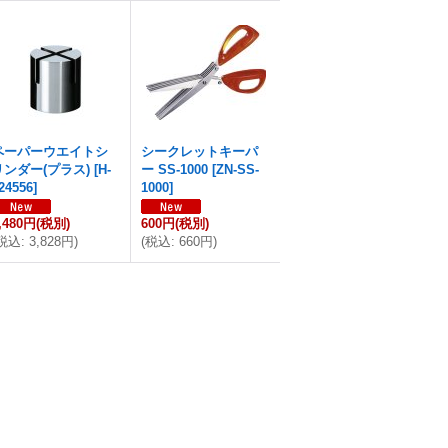
ペーパーウエイトシ
シークレットキーパ
リンダー(プラス)
[
H-
ー SS-1000
[
ZN-SS-
24556
]
1000
]
,480円
(税別)
600円
(税別)
税込
:
3,828円
)
(
税込
:
660円
)