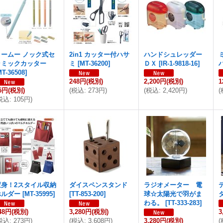
ミームー ノック式セ
2in1 カッター付ハサ
ハンドシュレッダー
ラミックカッター
ミ
[
MT-36200
]
ＤＸ
[
IR-1-9818-16
]
MT-36508
]
248円
(税別)
2,200円
(税別)
1
5円
(税別)
(
税込
:
273円
)
(
税込
:
2,420円
)
(
税込
:
105円
)
変身！2スタイル収納
ダイスペンスタンド
ラジオメーター 電
ホルダー
[
MT-35995
]
[
TT-853-200
]
球☆太陽光で羽がま
わる。
[
TT-333-283
]
48円
(税別)
3,280円
(税別)
3
税込
:
273円
)
(
税込
:
3,608円
)
3,280円
(税別)
(