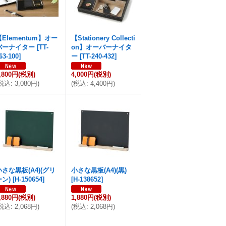
【Elementum】オー
【Stationery Collecti
バーナイター
[
TT-
on】オーバーナイタ
63-100
]
ー
[
TT-240-432
]
,800円
(税別)
4,000円
(税別)
税込
:
3,080円
)
(
税込
:
4,400円
)
小さな黒板(A4)(グリ
小さな黒板(A4)(黒)
ーン)
[
H-150654
]
[
H-138652
]
,880円
(税別)
1,880円
(税別)
税込
:
2,068円
)
(
税込
:
2,068円
)