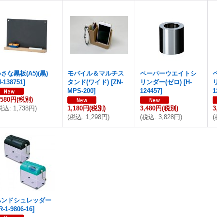
さな黒板(A5)(黒)
モバイル＆マルチス
ペーパーウエイトシ
H-138751
]
タンド(ワイド)
[
ZN-
リンダー(ゼロ)
[
H-
MPS-200
]
124457
]
1
,580円
(税別)
税込
:
1,738円
)
1,180円
(税別)
3,480円
(税別)
3
(
税込
:
1,298円
)
(
税込
:
3,828円
)
(
ハンドシュレッダー
R-1-9806-16
]