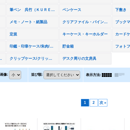
筆ペン 呉竹（ＫＵＲＥＴＡＫＥ）
ペンケース
下敷き
メモ・ノート・紙製品
クリアファイル・バインダー・手帳
定規
キーケース・キーホルダー
カード
印鑑・印章ケース/朱肉/捺印マット
貯金箱
フォト
ープディスペンサー
クリップケース/クリップホルダー
デスク周りの文房具
画像
:
並び順
:
表示方法
:
1
2
次
»