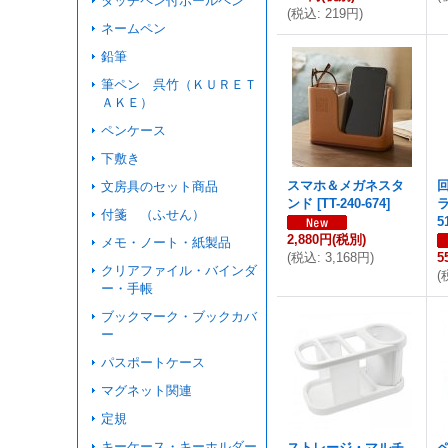
タッチペン付ボールペン
(
税込
:
219円
)
ネームペン
鉛筆
筆ペン 呉竹（ＫＵＲＥＴ
ＡＫＥ）
ペンケース
下敷き
スマホ＆メガネスタ
文房具のセット商品
ンド
[
TT-240-674
]
付箋 （ふせん）
5
2,880円
(税別)
メモ・ノート・紙製品
(
税込
:
3,168円
)
5
クリアファイル・バインダ
(
ー・手帳
ブックマーク・ブックカバ
ー
パスポートケース
マグネット関連
定規
キーケース・キーホルダー
ストレージ・マルチ