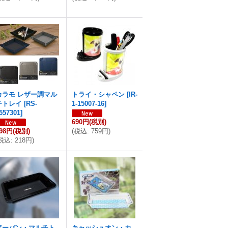
カラモ レザー調マル
トライ・シャペン
[
IR-
チトレイ
[
RS-
1-15007-16
]
557301
]
690円
(税別)
98円
(税別)
(
税込
:
759円
)
税込
:
218円
)
アーバン・マルチト
キャッシュオン・カ