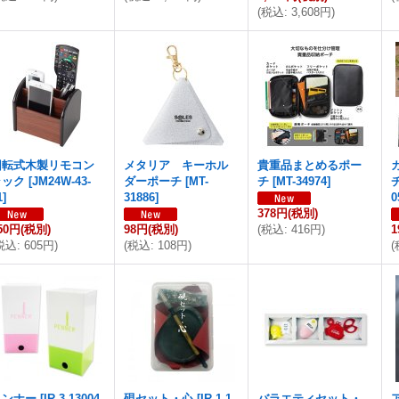
(
税込
:
3,608円
)
回転式木製リモコン
メタリア キーホル
貴重品まとめるポー
ラック
[
JM24W-43-
ダーポーチ
[
MT-
チ
[
MT-34974
]
1
]
31886
]
0
378円
(税別)
50円
(税別)
98円
(税別)
(
税込
:
416円
)
1
税込
:
605円
)
(
税込
:
108円
)
(
ペンナー
[
IR-3-13004-
硯セット・心
[
IR-1-1-
バラエティセット・