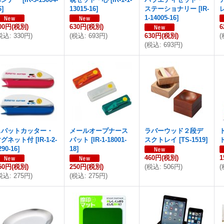
6
]
13015-16
]
ステーショナリー
[
IR-
1-14005-16
]
00円
(税別)
630円
(税別)
6
税込
:
330円
)
(
税込
:
693円
)
630円
(税別)
(
(
税込
:
693円
)
スパットカッター・
メールオープナース
ラバーウッド２段デ
マグネット付
[
IR-1-2-
パット
[
IR-1-18001-
スクトレイ
[
TS-1519
]
290-16
]
18
]
460円
(税別)
1
50円
(税別)
250円
(税別)
(
税込
:
506円
)
(
税込
:
275円
)
(
税込
:
275円
)