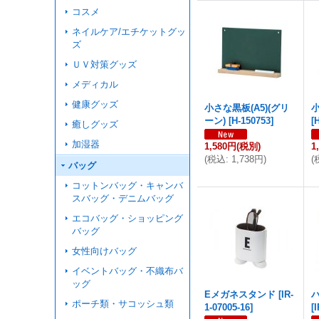
コスメ
ネイルケア/エチケットグッ
ズ
ＵＶ対策グッズ
メディカル
健康グッズ
小さな黒板(A5)(グリ
小
ーン)
[
H-150753
]
[
癒しグッズ
加湿器
1,580円
(税別)
1
(
税込
:
1,738円
)
(
バッグ
コットンバッグ・キャンバ
スバッグ・デニムバッグ
エコバッグ・ショッピング
バッグ
女性向けバッグ
イベントバッグ・不織布バ
ッグ
Eメガネスタンド
[
IR-
ポーチ類・サコッシュ類
1-07005-16
]
[
I