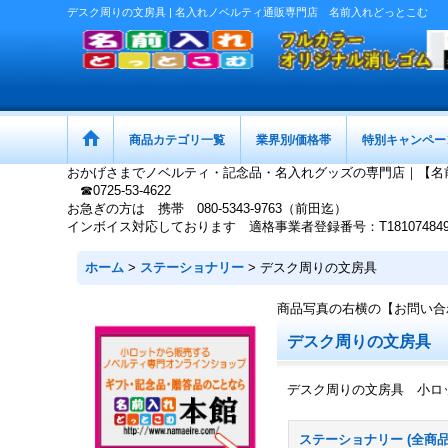
デスク周りの文房具 | 名入れノベルティ通販専門店 名前入れどっとこむ
商品カテゴリ一覧
業界別/価格帯
特別キャンペー
おかげさまでノベルティ・記念品・名入れグッズの専門店｜【名
☎0725-53-4622
お急ぎの方は 携帯 080-5343-9763（前田迄）
インボイス対応しております 適格事業者登録番号：T1810748497
ホーム
>
ステーショナリー
>
デスク周りの文房具
商品写真の右横の【お問い合
デスク周りの文房具
デスク周りの文房具 小ロ
ステーショナリー (全商品