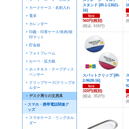
スタンド
[
IR-1-13021-
1
カードケース・名刺入れ
16
]
3
電卓
560円
(税別)
(
カレンダー
(
税込
:
616円
)
印鑑・印章ケース/朱肉/捺
印マット
貯金箱
フォトフレーム
ルーペ・拡大鏡
ホッチキス・テープディス
ペンサー
スパットクリップ
[
IR-
2-9628-16
]
クリップケース/クリップホ
9
ルダー
320円
(税別)
デスク周りの文房具
(
税込
:
352円
)
2
(
スマホ・携帯電話関連グ
ッズ
スマホケース・リングホル
ダー