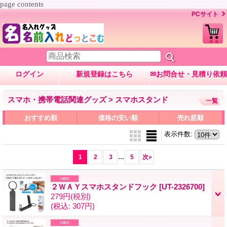
page contents
PCサイト
ログイン
新規登録はこちら
✉お問合せ・見積り依頼
スマホ・携帯電話関連グッズ > スマホスタンド
一覧
おすすめ順
価格の安い順
売れ筋順
表示件数
:
...
1
2
3
5
次
»
２ＷＡＹスマホスタンドフック
[UT-2326700]
279円
(税別)
(税込
:
307円)