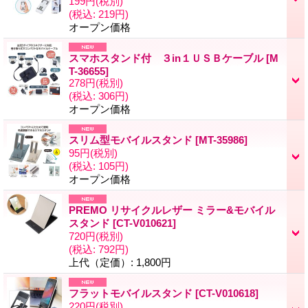
199円
(税別)
(税込
:
219円)
オープン価格
スマホスタンド付 ３in１ＵＳＢケーブル
[M
T-36655]
278円
(税別)
(税込
:
306円)
オープン価格
スリム型モバイルスタンド
[MT-35986]
95円
(税別)
(税込
:
105円)
オープン価格
PREMO リサイクルレザー ミラー&モバイル
スタンド
[CT-V010621]
720円
(税別)
(税込
:
792円)
上代（定価）
:
1,800円
フラットモバイルスタンド
[CT-V010618]
220円
(税別)