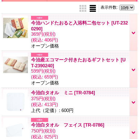
表示件数
:
今治ハンドたおると入浴料二包セット
[UT-232
0290]
369円
(税別)
(税込
:
406円)
オープン価格
今治産エコマーク付きたおるギフトセット
[U
T-2390240]
599円
(税別)
(税込
:
659円)
オープン価格
今治白タオル ミニ
[TR-0784]
375円
(税別)
(税込
:
413円)
上代（定価）
:
600円
今治白タオル フェイス
[TR-0786]
750円
(税別)
(税込
:
825円)