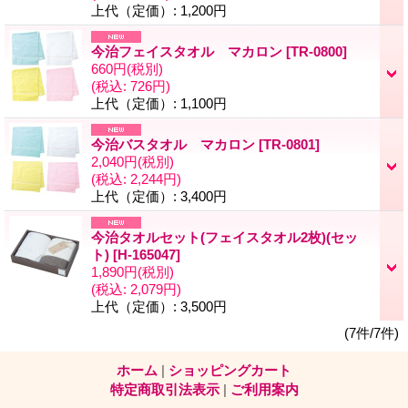
上代（定価）
:
1,200円
今治フェイスタオル マカロン
[TR-0800]
660円
(税別)
(税込
:
726円)
上代（定価）
:
1,100円
今治バスタオル マカロン
[TR-0801]
2,040円
(税別)
(税込
:
2,244円)
上代（定価）
:
3,400円
今治タオルセット(フェイスタオル2枚)(セッ
ト)
[H-165047]
1,890円
(税別)
(税込
:
2,079円)
上代（定価）
:
3,500円
(7件/7件)
ホーム
|
ショッピングカート
特定商取引法表示
|
ご利用案内