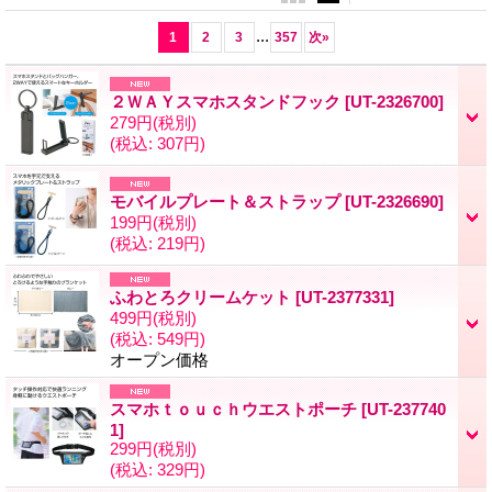
...
1
2
3
357
次
»
２ＷＡＹスマホスタンドフック
[UT-2326700]
279円
(税別)
(税込
:
307円)
モバイルプレート＆ストラップ
[UT-2326690]
199円
(税別)
(税込
:
219円)
ふわとろクリームケット
[UT-2377331]
499円
(税別)
(税込
:
549円)
オープン価格
スマホｔｏｕｃｈウエストポーチ
[UT-237740
1]
299円
(税別)
(税込
:
329円)