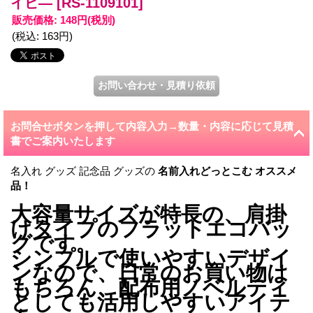
イビ―
[RS-1109101]
販売価格
:
148円
(税別)
(税込
:
163円
)
お問合せボタンを押して内容入力→数量・内容に応じて見積
書でご案内いたします
名入れ グッズ 記念品 グッズの
名前入れどっとこむ
オススメ
品！
大容量サイズが特長の、肩掛
けタイプのフラットエコバッ
グです。
シンプルで使いやすいデザイ
ンなので、日常のお買い物は
もちろん、配布用ノベルティ
としても活用しやすいアイテ