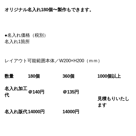
オリジナル名入れ180個〜製作もできます。
●名入れ価格（税別）
名入れ1箇所
レイアウト可能範囲本体／W200×H200（ｍｍ）
数量
180個
360個
1000個以上
名入れ加工
＠140円
＠135円
代
見積もりいたし
ます
名入れ版代
14000円
14000円