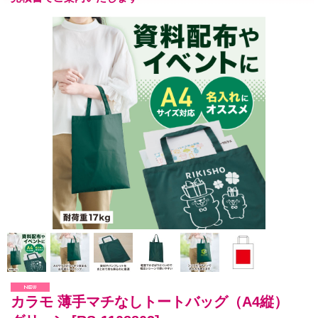
カラモ 薄手マチなしトートバッグ（A4縦）