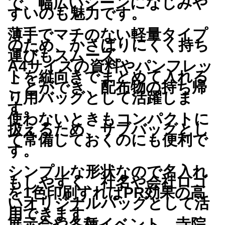
で、幅広いシーンになじみや
すいのも魅力です。
薄手でマチのない軽量タイプ
のため、かさばりにくく持ち
運びもスムーズ。
A4サイズの資料やパンフレッ
トを縦向きでまとめて入れる
ことができ、配布物の持ち帰
り用バッグとして活躍しま
す。
使わないときもコンパクトに
扱えるため、サブバッグとし
て常備しておくのにも便利で
す。
シンプルな形状なので名入れ
もしやすく、社名や会社ロゴ
を1色印刷すればPR効果の高
いオリジナルバッグとして活
用できます。
展示会や各種イベント、寺院