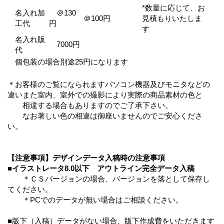
*数量に応じて、お
名入れ加
＠130
＠100円
見積もりいたしま
工代
円
す
名入れ版
7000円
代
個包装の場合別途25円になります
＊お客様のご覧になられますパソコン機器及びモニタなどの
違いまた室内、室外での撮影により実際の商品素材の色と
相違する場合もありますのでご了承下さい。
なお著しい色の相違は御座いませんのでご安心くださ
い。
【注意事項】デザインデータ入稿時の注意事項
■イラストレータ8.0以下 アウトライン完全データ入稿
＊ＣＳバージョンの場合、バージョンを落として保存し
てください。
＊PCでのデータが無い場合はご相談ください。
■版下（入稿）データがない場合、版下作成費をいただきます