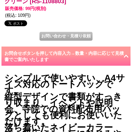
グリーン
[RS-1108803]
販売価格
:
99円
(税別)
(税込
:
109円
)
お問合せボタンを押して内容入力→数量・内容に応じて見積
書でご案内いたします
シンプルで使いやすい、A4サ
イズ対応のトートバッグで
す。
縦型デザインで書類がすっき
り収まり、イベントや説明
会、寺院での資料配布用バッ
グとしても便利にお使いいた
だけます。
落ち着いたネイビーカラー