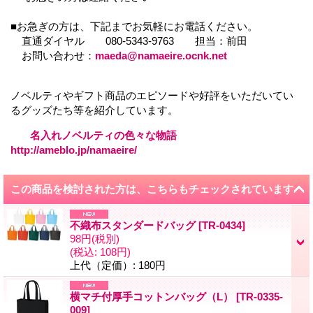
■お急ぎの方は、下記までお気軽にお電話ください。
直通ダイヤル 080-5343-9763 担当：前田
お問い合わせ：
maeda@namaeire.ocnk.net
ノベルティやギフト商品のエピソードや好評をいただいてい
るグッズたち等を紹介しています。
名入れノベルティの色々な物語
http://ameblo.jp/namaeire/
この商品を検討された方は、こちらもチェックされています
不織布スタンダードバッグ
[
TR-0434
]
98円
(税別)
(税込
:
108円)
上代（定価）
:
180円
横マチ付厚手コットンバッグ（L）
[
TR-0335-
009
]