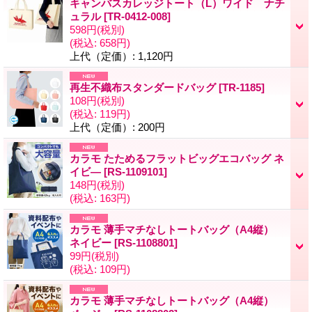
キャンバスカレッジトート（L）ワイド ナチ
ュラル
[
TR-0412-008
]
598円
(税別)
(税込
:
658円)
上代（定価）
:
1,120円
再生不織布スタンダードバッグ
[
TR-1185
]
108円
(税別)
(税込
:
119円)
上代（定価）
:
200円
カラモ たためるフラットビッグエコバッグ ネ
イビ―
[
RS-1109101
]
148円
(税別)
(税込
:
163円)
カラモ 薄手マチなしトートバッグ（A4縦）
ネイビー
[
RS-1108801
]
99円
(税別)
(税込
:
109円)
カラモ 薄手マチなしトートバッグ（A4縦）