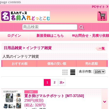
page contents
PCサイト
ログイン
新規登録はこちら
✉お問合せ・見積り依頼
日用品雑貨 > インテリア雑貨
一覧
人気のインテリア雑貨
おすすめ順
価格の安い順
売れ筋順
表示件数
:
1
2
次
»
置き掛けマルチポケット
[MT-37150]
298円
(税別)
(税込
:
328円)