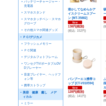
バッテリーチャージャー・
充電器
溶かしてなめらかア
スマホスタンド
イスクリームスプー
ン
[
MT-35882
]
スマホタッチペン・スマホ
9
グローブ
138円
(税別)
(
その他スマホ関連グッズ
(
税込
:
152円
)
ＰＣ/デジカメ
フラッシュメモリー
ＰＣ関連
デジタルフォトフレーム
ワンセグTV/ポータブルDV
Dプレーヤー
音楽プレイヤー、ヘッドフ
ォン等
バンブーエコ携帯コ
ップ
[
CT-V010594
]
携帯ストラップ
128円
(税別)
美容 健康 癒し メデ
(
税込
:
141円
)
1
ィカル
(
ミラー