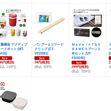
二重構造 アクティブ
バンブーエコフード
ＭａｄｅｉｎＴＳＵ
フードポット
[
MT-
クリップ
[
CT-
ＢＡＭＥスプーン２
5416
]
V010581
]
本セット
[
UT-
[
2324240
]
98円
(税別)
54円
(税別)
2
税込
:
218円
)
(
税込
:
60円
)
299円
(税別)
(
(
税込
:
329円
)