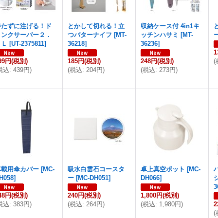
持たずに注げる！ド
とかして切れる！立
収納ケース付 4in1キ
リンクサーバー２．
つバターナイフ
[
MT-
ッチンハサミ
[
MT-
８Ｌ
[
UT-2375811
]
36218
]
36236
]
1
99円
(税別)
185円
(税別)
248円
(税別)
(
税込
:
439円
)
(
税込
:
204円
)
(
税込
:
273円
)
車載用傘カバー
[
MC-
吸水白雲石コースタ
卓上真空ポット
[
MC-
H058
]
ー
[
MC-DH051
]
DH066
]
3
48円
(税別)
240円
(税別)
1,800円
(税別)
税込
:
383円
)
(
税込
:
264円
)
(
税込
:
1,980円
)
2
(