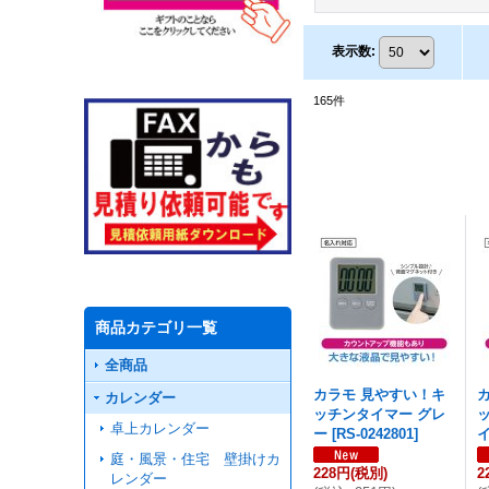
表示数
:
165
件
商品カテゴリ一覧
全商品
カラモ 見やすい！キ
カレンダー
ッチンタイマー グレ
卓上カレンダー
ー
[
RS-0242801
]
庭・風景・住宅 壁掛けカ
228円
(税別)
2
レンダー