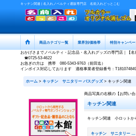
キッチン関連 | 名入れノベルティ通販専門店 名前入れどっとこむ
商品カテゴリ一覧
業界別/価格帯
特別キャンペー
おかげさまでノベルティ・記念品・名入れグッズの専門店｜【名
☎0725-53-4622
お急ぎの方は 携帯 080-5343-9763（前田迄）
インボイス対応しております 適格事業者登録番号：T1810748497
ホーム
>
キッチン サニタリー バスグッズ
>
キッチン関連
商品写真の右横の【お問い合
キッチン関連
キッチン関連 小ロットか
キッチン サニタリー バスグッズ (全商品)