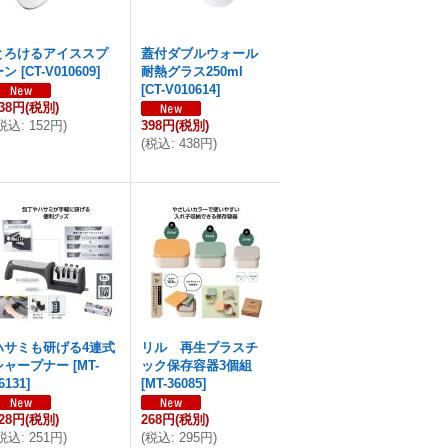
とろけるアイススプ
蓋付ダブルウォール
ーン
[
CT-V010609
]
耐熱グラス250ml
[
CT-V010614
]
38円
(税別)
税込
:
152円
)
398円
(税別)
(
税込
:
438円
)
ハサミも研げる4連式
リル 再生プラスチ
シャープナー
[
MT-
ック保存容器3個組
6131
]
[
MT-36085
]
28円
(税別)
268円
(税別)
税込
:
251円
)
(
税込
:
295円
)