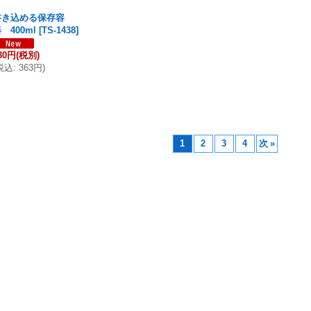
書き込める保存容
 400ml
[
TS-1438
]
30円
(税別)
税込
:
363円
)
1
2
3
4
次
»