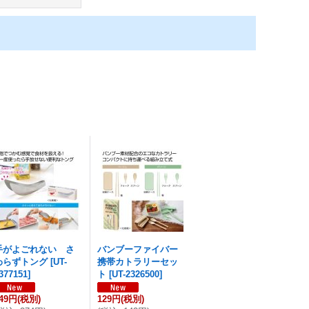
手がよごれない さ
バンブーファイバー
わらずトング
[
UT-
携帯カトラリーセッ
377151
]
ト
[
UT-2326500
]
49円
(税別)
129円
(税別)