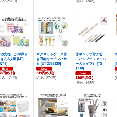
税込
:
251円
)
(
税込
:
130円
)
(
伊砂文様 かや織り
マグネットケース付
箸キャップ付き箸
ふきん2枚組
[
MT-
き万能キッチンハサ
（バンブーファイバ
6746
]
ミ
[
UT-2326120
]
ー入タイプ）
[
TS-
[
1738
]
58円
(税別)
249円
(税別)
2
税込
:
174円
)
(
税込
:
274円
)
130円
(税別)
(
(
税込
:
143円
)