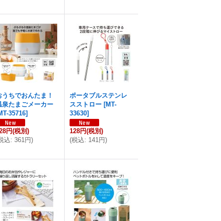
おうちでおんたま！
ポータブルステンレ
温泉たまごメーカー
スストロー
[
MT-
MT-35716
]
33630
]
28円
(税別)
128円
(税別)
税込
:
361円
)
(
税込
:
141円
)