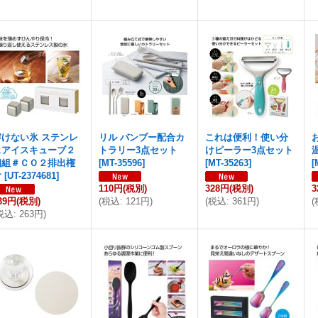
溶けない氷 ステンレ
リル バンブー配合カ
これは便利！使い分
スアイスキューブ２
トラリー3点セット
けピーラー3点セット
個組＃ＣＯ２排出権
[
MT-35596
]
[
MT-35263
]
[
付
[
UT-2374681
]
110円
(税別)
328円
(税別)
3
39円
(税別)
(
税込
:
121円
)
(
税込
:
361円
)
(
税込
:
263円
)