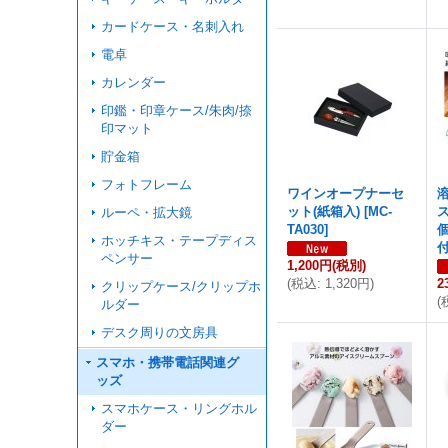
カードケース・名刺入れ
電卓
カレンダー
印鑑・印章ケース/朱肉/捺
印マット
貯金箱
フォトフレーム
ワインオープナーセ
ット(紙箱入)
[
MC-
ルーペ・拡大鏡
TA030
]
ホッチキス・テープディス
ペンサー
1,200円
(税別)
(
税込
:
1,320円
)
2
クリップケース/クリップホ
(
ルダー
デスク周りの文房具
スマホ・携帯電話関連グ
ッズ
スマホケース・リングホル
ダー