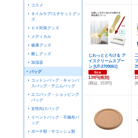
コスメ
ネイルケア/エチケットグッ
ズ
ＵＶ対策グッズ
メディカル
健康グッズ
癒しグッズ
じわっととろける ア
イスクリームスプー
加湿器
ン
[
UT-2709061
]
3
バッグ
139円
(税別)
1
コットンバッグ・キャンバ
(
税込
:
153円
)
(
スバッグ・デニムバッグ
エコバッグ・ショッピング
バッグ
女性向けバッグ
イベントバッグ・不織布バ
ッグ
ポーチ類・サコッシュ類