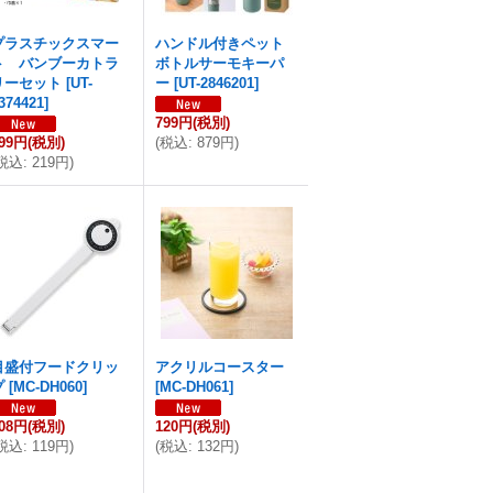
プラスチックスマー
ハンドル付きペット
ト バンブーカトラ
ボトルサーモキーパ
リーセット
[
UT-
ー
[
UT-2846201
]
374421
]
799円
(税別)
99円
(税別)
(
税込
:
879円
)
税込
:
219円
)
目盛付フードクリッ
アクリルコースター
プ
[
MC-DH060
]
[
MC-DH061
]
08円
(税別)
120円
(税別)
税込
:
119円
)
(
税込
:
132円
)