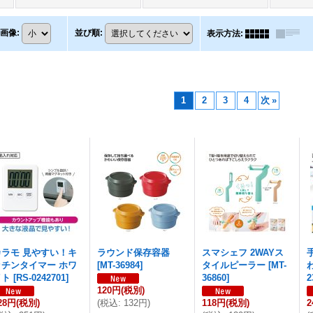
画像
:
並び順
:
表示方法
:
1
2
3
4
次
»
カラモ 見やすい！キ
ラウンド保存容器
スマシェフ 2WAYス
ッチンタイマー ホワ
[
MT-36984
]
タイルピーラー
[
MT-
イト
[
RS-0242701
]
36860
]
2
120円
(税別)
28円
(税別)
(
税込
:
132円
)
118円
(税別)
2