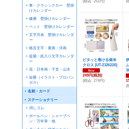
(
税込
:
251円
)
(
車・クラシックカー 壁掛
けカレンダー
健康 壁掛けカレンダー
ペット 壁掛けカレンダー
文字月表 壁掛けカレンダ
ー
格言文字・童画・洋画
盆栽・絵入り文字カレンダ
ピタッと巻ける保冷
ー
クロス
[
UT-2326220
]
花・日本画・干支・山水
3
249円
(税別)
短冊（イラスト・プロパン
(
税込
:
274円
)
1
ガス）
(
名刺・カード
ステーショナリー
消しゴム
ボールペン・シャープペ
ン・万年筆・他