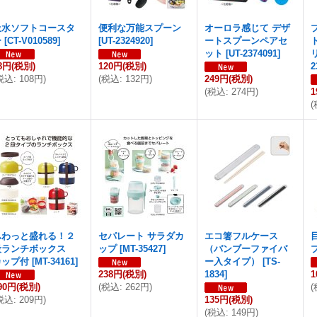
吸水ソフトコースタ
便利な万能スプーン
オーロラ感じて デザ
ー
[
CT-V010589
]
[
UT-2324920
]
ートスプーンペアセ
ット
[
UT-2374091
]
8円
(税別)
120円
(税別)
2
税込
:
108円
)
(
税込
:
132円
)
249円
(税別)
(
税込
:
274円
)
1
(
ふわっと盛れる！２
セパレート サラダカ
エコ箸フルケース
段ランチボックス
ップ
[
MT-35427
]
（バンブーファイバ
カップ付
[
MT-34161
]
ー入タイプ）
[
TS-
238円
(税別)
1834
]
1
90円
(税別)
(
税込
:
262円
)
(
税込
:
209円
)
135円
(税別)
(
税込
:
149円
)