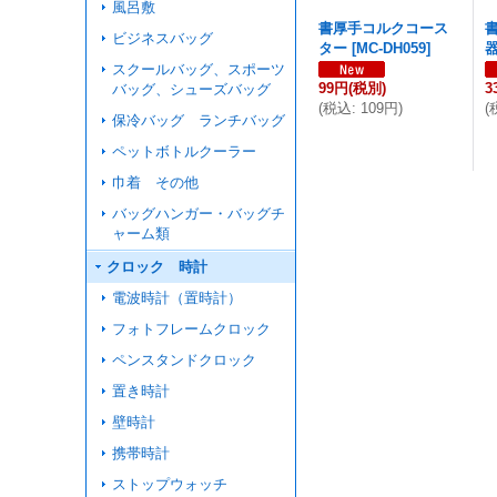
風呂敷
書厚手コルクコース
ビジネスバッグ
ター
[
MC-DH059
]
器
スクールバッグ、スポーツ
99円
(税別)
3
バッグ、シューズバッグ
(
税込
:
109円
)
(
保冷バッグ ランチバッグ
ペットボトルクーラー
巾着 その他
バッグハンガー・バッグチ
ャーム類
クロック 時計
電波時計（置時計）
フォトフレームクロック
ペンスタンドクロック
置き時計
壁時計
携帯時計
ストップウォッチ