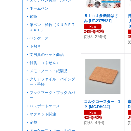
タッチペン付ボールペン
ネームペン
８ｉｎ１多機能はさ
鉛筆
み
[
UT-2375921
]
筆ペン 呉竹（ＫＵＲＥＴ
ＡＫＥ）
249円
(税別)
(
税込
:
274円
)
3
ペンケース
(
下敷き
文房具のセット商品
付箋 （ふせん）
メモ・ノート・紙製品
クリアファイル・バインダ
ー・手帳
ブックマーク・ブックカバ
ー
コルクコースター 1
パスポートケース
Ｐ
[
MC-DH044
]
D
マグネット関連
42円
(税別)
3
定規
(
税込
:
47円
)
(
キーケース・キーホルダー