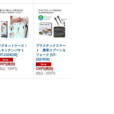
マグネットケースｉ
プラスチックスマー
ｎキッチンバサミ
ト 携帯スプーン＆
UT-2324230
]
フォーク
[
UT-
2267830
]
99円
(税別)
税込
:
329円
)
150円
(税別)
(
税込
:
165円
)