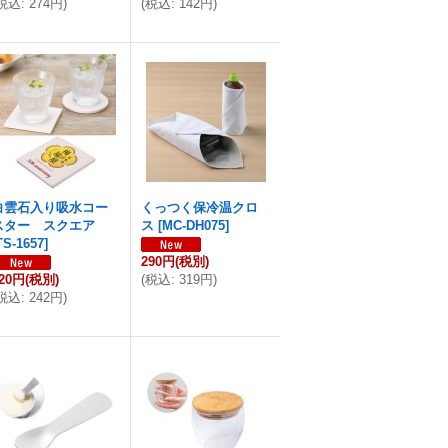
税込
:
274円
)
(
税込
:
142円
)
白雲石入り吸水コー
くっつく保冷温クロ
スター スクエア
ス
[
MC-DH075
]
TS-1657
]
290円
(税別)
20円
(税別)
(
税込
:
319円
)
税込
:
242円
)