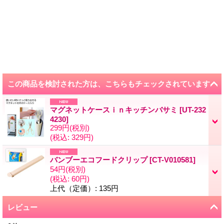
この商品を検討された方は、こちらもチェックされています
マグネットケースｉｎキッチンバサミ
[
UT-232
4230
]
299円
(税別)
(税込
:
329円)
バンブーエコフードクリップ
[
CT-V010581
]
54円
(税別)
(税込
:
60円)
上代（定価）
:
135円
レビュー