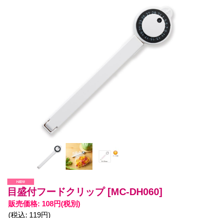
目盛付フードクリップ
[MC-DH060]
販売価格
:
108円
(税別)
(税込
:
119円
)