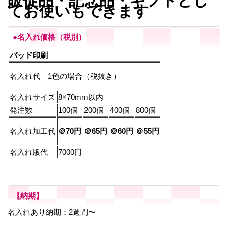
販促品・記念品・ギフトとし
てお使いもできます
●名入れ価格（税別）
パッド印刷
名入れ代 1色の場合（税抜き）
名入れサイズ
8×70mm以内
発注数
100個
200個
400個
800個
名入れ加工代
＠70円
＠65円
＠60円
＠55
円
名入れ版代
7000円
【納期】
名入れあり納期：2週間〜