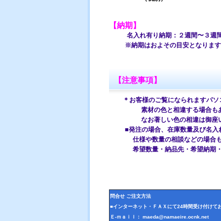
【納期】
名入れ有り納期：２週間〜３週
※納期はおよその目安となります。
【注意事項】
＊お客様のご覧になられますパソ
素材の色と相違する場合もあり
なお著しい色の相違は御座いま
■発注の場合、在庫数量及び名入れ
仕様や数量の相談などの場合
希望数量・納品先・希望納期・希
問合せ ご注文方法
■インターネット・ＦＡＸにて24時間受け付けて
Ｅ-ｍａｉｌ： maeda@namaeire.ocnk.net