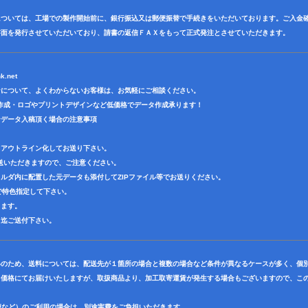
については、工場での製作開始前に、銀行振込又は郵便振替で手続きをいただいております。ご入金
書面を発行させていただいており、請書の返信ＦＡＸをもって正式発注とさせていただきます。
k.net
ンについて、よくわからないお客様は、お気軽にご相談ください。
作成・ロゴやプリントデザインなど低価格でデータ作成承ります！
ンデータ入稿頂く場合の注意事項
てアウトライン化してお送り下さい。
送いただきますので、ご注意ください。
ルダ内に配置した元データも添付してZIPファイル等でお送りください。
ーで特色指定して下さい。
ります。
ス迄ご送付下さい。
いのため、送料については、配送先が１箇所の場合と複数の場合など条件が異なるケースが多く、個
ト価格にてお届けいたしますが、取扱商品より、加工取寄運賃が発生する場合もございますので、この
便など）のご利用の場合は、別途実費をご負担いただきます。