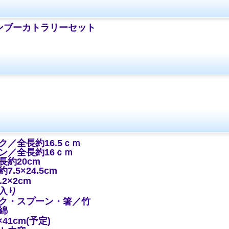
ンブーカトラリーセット
ク／全長約16.5ｃｍ
ン／全長約16ｃｍ
長約20cm
7.5×24.5cm
6.2×2cm
入り
ク・スプーン・箸／竹
綿
×41cm(予定)