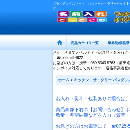
プラスチックスマート バンブーカトラリーセット | 
む
商品カテゴリ一覧
業界別/価格帯
おかげさまでノベルティ・記念品・名入れグ
☎0725-53-4622
お急ぎの方は 携帯 080-5343-9763（前田
インボイス対応しております 適格事業者登録番号：
ホーム
>
キッチン サニタリー バスグッ
名入れ・熨斗・包装ありの場合は、
商品画像下右の【お問い合わせ】ボ
数量・希望納期などを入力→質問・
お急ぎの方はお電話にて ☎0725-53