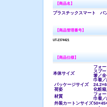
【商品名】
プラスチックスマート バ
【商品管理番号】
UT-2374421
【商品仕様】
フォー
スプー
本体サイズ
箸／全
巾着／約
パッケージサイズ
24.2×
荷姿
化粧箱
フォー
材質
巾着／
外装カートンサイズ
50×45