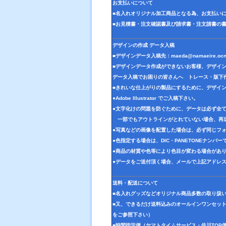
お支払いについて
■名入れオリジナル加工商品となる為、お支払い
■お見積書・注文確認書及び請求書・注文請書の
デザインの作成 データ入稿
■デザインデータ入稿先：
maeda@namaeire.ocn
■デザインデータ作成ができないお客様、デザイ
データ入稿でお困りの皆さんへ トレース・版下
■きれいな仕上がりの製品にするために、デザイ
●Adobe Illustrator でご入稿下さい。
●文字化けの問題を防ぐために、データは必ず全
一部でもアウトラインがとれていない場合、再
●写真などの画像を配置した場合は、必ず同じフォ
●色指定する場合は、DIC・PANETONEナンバ
●商品の材質や色等により色目が変わる場合があ
●データをご送付頂く場合、メールで上記アドレ
送料・配送について
■名入れグッズなどオリジナル商品多数の取り扱
■又、できるだけ送料込みのオールインワンセッ
をご参照下さい）
■時間指定便（ヤマトタイムサービス・佐川TOP