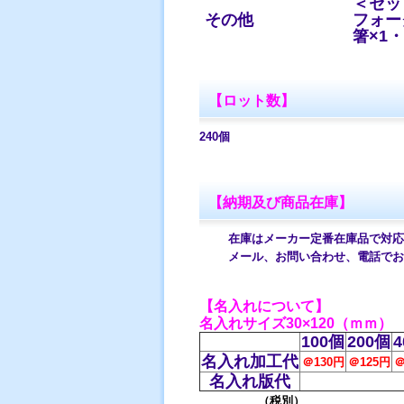
＜セッ
その他
フォー
箸×1・
【ロット数】
240個
【納期及び商品在庫】
在庫はメーカー定番在庫品で対応し
メール、お問い合わせ、電話でお
【名入れについて】
名入れサイズ30×120（ｍｍ）
100個
200個
4
名入れ加工代
＠130円
＠125円
＠
名入れ版代
（税別）