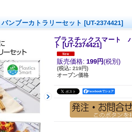
 バンブーカトラリーセット
[
UT-2374421
]
プラスチックスマート 
ト
[
UT-2374421
]
販売価格
:
199円
(税別)
(
税込
:
219円
)
オープン価格
Facebookでシェア