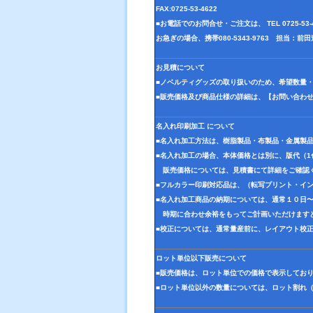
FAX:0725-53-4622
■お電話でのお問合せ・ご注文は、 TEL 0725-5
お急ぎの場合、携帯080-5343-9763 担当：
お見積について
■ノベルティグッズの取り扱いのため、希望数量
■販売価格及び商品仕様の詳細は、【お問い合わ
名入れ印刷加工 について
■名入れ加工方法は、樹脂製品・布製品・金属製
■名入れ加工の場合、本体価格とは別に、版代（
販売価格については、見積書にて詳細をご確認
■フルカラー印刷対応品は、（転写プリント・イ
■名入れ加工商品の納期については、通常１０日
時期に合わせ余裕をもってご計画いただけます
■校正については、通常量産前に、レイアウト校
ロット単位以下販売について
■販売価格は、ロット単位での価格で表示してお
■ロット単位以外の数量については、ロット割れ