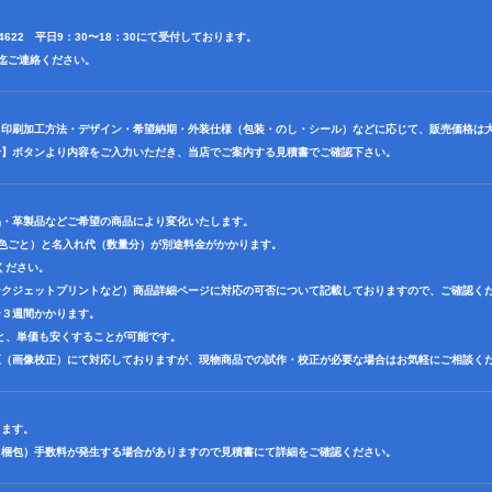
3-4622 平日9：30〜18：30にて受付しております。
前田迄ご連絡ください。
・印刷加工方法・デザイン・希望納期・外装仕様（包装・のし・シール）などに応じて、販売価格は
せ】ボタンより内容をご入力いただき、当店でご案内する見積書でご確認下さい。
品・革製品などご希望の商品により変化いたします。
1色ごと）と名入れ代（数量分）が別途料金がかかります。
ください。
ンクジェットプリントなど）商品詳細ページに対応の可否について記載しておりますので、ご確認く
〜３週間かかります。
と、単価も安くすることが可能です。
正（画像校正）にて対応しておりますが、現物商品での試作・校正が必要な場合はお気軽にご相談く
ります。
（梱包）手数料が発生する場合がありますので見積書にて詳細をご確認ください。