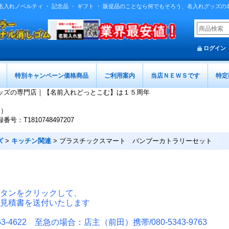
名入れノベルティ ・ 記念品 ・ ギフト ・ 販促品のことなら何でもそろう、名入れグッズ
ログイン
特別キャンペーン価格商品
ご利用案内
当店ＮＥＷＳです
特定
ッズの専門店｜【名前入れどっとこむ】は１５周年
迄）
T1810748497207
ズ
>
キッチン関連
>
プラスチックスマート バンブーカトラリーセット
タンをクリックして、
見積書を送付いたします
-4622 至急の場合：店主（前田）携帯/080-5343-9763