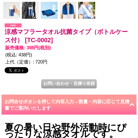
涼感マフラータオル抗菌タイプ（ボトルケー
ス付）
[TC-0002]
販売価格
:
398円
(税別)
(税込
:
438円
)
上代（定価）
:
720円
お問合せボタンを押して内容入力→数量・内容に応じて見積
書でご案内いたします
夏の暑い日や野外活動時にぴ
ったりな涼感タオルです。