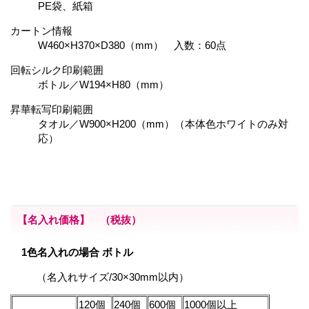
PE袋、紙箱
カートン情報
W460×H370×D380（mm） 入数：60点
回転シルク印刷範囲
ボトル／W194×H80（mm）
昇華転写印刷範囲
タオル／W900×H200（mm）（本体色ホワイトのみ対
応）
【名入れ価格】 （税抜）
1色名入れの場合 ボトル
（名入れサイズ/30×30mm以内）
120個
240個
600個
1000個以上