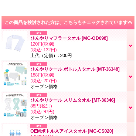
この商品を検討された方は、こちらもチェックされています
ひんやりマフラータオル
[
MC-OD098
]
120円
(税別)
(税込
:
132円)
上代（定価）
:
200円
ひんやりクール ボトル入タオル
[
MT-36348
]
188円
(税別)
(税込
:
207円)
オープン価格
ひんやりクール スリムタオル
[
MT-36346
]
88円
(税別)
(税込
:
97円)
オープン価格
OEMボトル入アイスタオル
[
MC-CS020
]