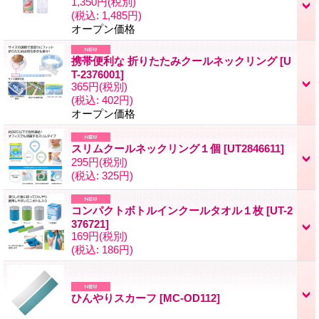
1,350円
(税別)
(税込
:
1,485円)
オープン価格
携帯便利な 折りたたみクールネックリング
[
U
T-2376001
]
365円
(税別)
(税込
:
402円)
オープン価格
スリムクールネックリング１個
[
UT2846611
]
295円
(税別)
(税込
:
325円)
コンパクトボトルインクールタオル１枚
[
UT-2
376721
]
169円
(税別)
(税込
:
186円)
ひんやりスカーフ
[
MC-OD112
]