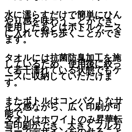
水に濡らすだけで簡単にひん
やり感を味わうことができ、
使用したあとはボトルケース
に入れて持ち歩くことができ
ます。
タオルには抗菌防臭加工を施
しているため、使用後に絞っ
て若干濡れている状態でもケ
ースに収納していただけま
す。
またボトルはコンパクトなサ
イズ感ながら、広く印刷が可
能で、
タオルはホワイトのみ昇華転
写印刷ができ、大きくフルカ
ラーでデザインをのせること