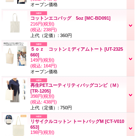
オープン価格
コットンエコバッグ 5oz
[
MC-BD091
]
216円
(税別)
(税込
:
238円)
上代（定価）
:
360円
５ｏｚ コットンミディアムトート
[
UT-2325
660
]
149円
(税別)
(税込
:
164円)
オープン価格
再生PETユーティリティバッグコンビ（Ｍ）
[
TR-1205
]
398円
(税別)
(税込
:
438円)
上代（定価）
:
750円
リサイクルコットン トートバッグM
[
CT-V010
653
]
198円
(税別)