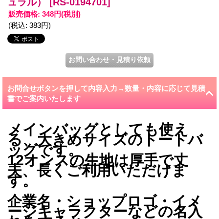
ュラル）
[RS-0194701]
販売価格
:
348円
(税別)
(税込
:
383円
)
お問合せボタンを押して内容入力→数量・内容に応じて見積
書でご案内いたします
メインバッグとしても使え
る、大きめサイズのトートバ
ッグです。
12オンスの生地は厚手で丈
夫、長くご利用いただけま
す。
企業名・ショップロゴ・イメ
ージキャラクターなどの名入