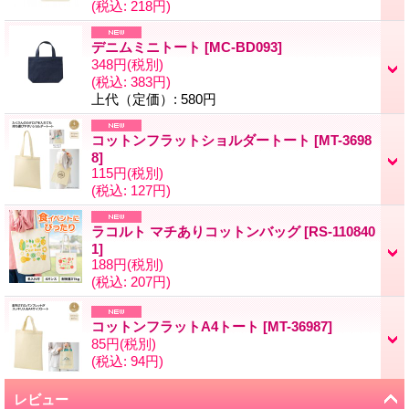
(税込
:
218円)
デニムミニトート
[
MC-BD093
]
348円
(税別)
(税込
:
383円)
上代（定価）
:
580円
コットンフラットショルダートート
[
MT-3698
8
]
115円
(税別)
(税込
:
127円)
ラコルト マチありコットンバッグ
[
RS-110840
1
]
188円
(税別)
(税込
:
207円)
コットンフラットA4トート
[
MT-36987
]
85円
(税別)
(税込
:
94円)
レビュー