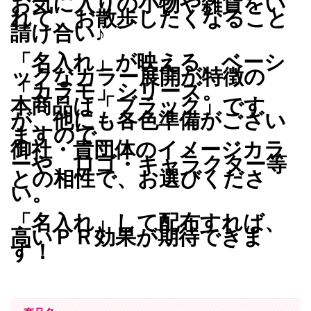
お気に入りの小物や雑貨をい
れて、お散歩したくなること
請け合い♪
「名入れ」が映える、ベーシ
ックなカラー展開が特徴の
「カラモ」シリーズ。
本商品は「ブラック」です
が、他にも各色準備がござい
ますので、
御社・貴団体のイメージカラ
ーや、ロゴ・キャラクター等
との相性で、お選びくださ
い。
「名入れ」して配布すれば、
高いＰＲ効果が期待できま
す！