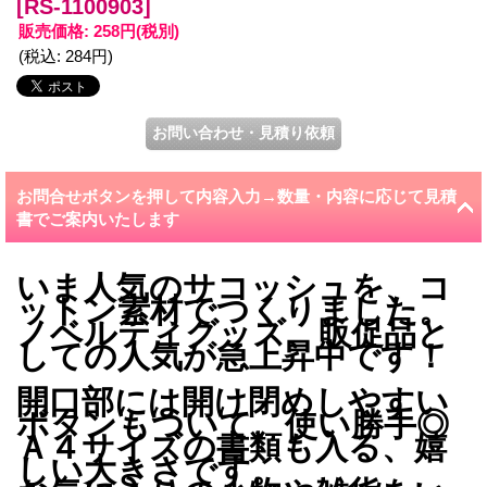
[RS-1100903]
販売価格
:
258円
(税別)
(税込
:
284円
)
お問合せボタンを押して内容入力→数量・内容に応じて見積
書でご案内いたします
いま人気のサコッシュを、コ
ットン素材でつくりました。
ノベルティグッズ、販促品と
しての人気が急上昇中です！
開口部には開け閉めしやすい
ボタンもついて、使い勝手◎
Ａ４サイズの書類も入る、嬉
しい大きさです。