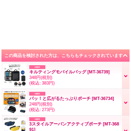
この商品を検討された方は、こちらもチェックされています
キルティングモバイルバッグ
[
MT-36739
]
348円
(税別)
(税込
:
383円)
パッ！と広がるたっぷりポーチ
[
MT-36734
]
248円
(税別)
(税込
:
273円)
3スタイルアーバンアクティブポーチ
[
MT-368
91
]