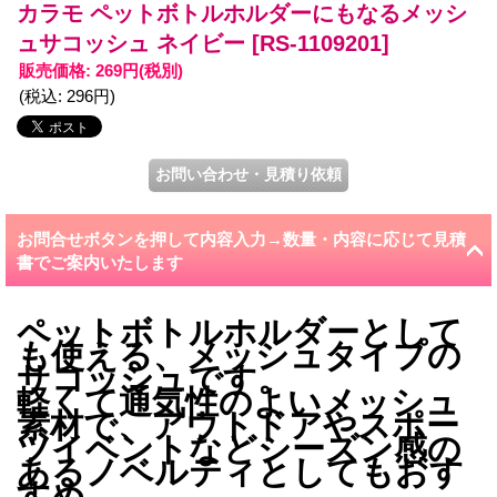
カラモ ペットボトルホルダーにもなるメッシ
ュサコッシュ ネイビー
[RS-1109201]
販売価格
:
269円
(税別)
(税込
:
296円
)
お問合せボタンを押して内容入力→数量・内容に応じて見積
書でご案内いたします
ペットボトルホルダーとして
も使える、メッシュタイプの
サコッシュです。
軽くて通気性のよいメッシュ
素材で、アウトドアやスポー
ツイベントなどシーズン感の
あるノベルティとしてもおす
すめ。