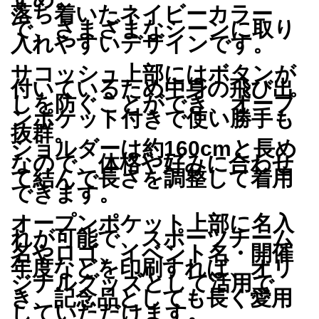
落ち着いたネイビーカラー
で、さまざまなシーンに取り
入れやすいデザインです。
サコッシュ上部にはボタンが
付いているため中身の飛び出
しを防ぐことができ、オープ
ンポケット付きで使い勝手も
抜群。
ショルダーは約160cmと長め
なので、体格や好みに合わせ
て結んで長さを調整して着用
できます。
オープンポケット上部に名入
れが可能で、スポーツチーム
名やロゴ、イベント名・開催
年度などを印刷すれば、オリ
ジナルグッズとして活用で
き、記念品としても長く愛用
していただけます。