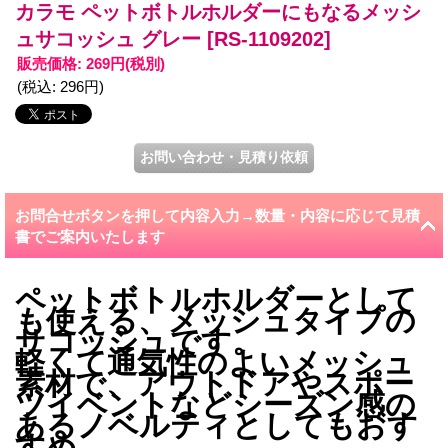
カラモ ペットボトルホルダーにもなるメッシ
ュサコッシュ グレー
[RS-1109202]
販売価格
:
269円
(税別)
(税込
:
296円
)
お問合せボタンを押して内容入力→数量・内容に応じて見積
書でご案内いたします
ペットボトルホルダーとして
も使える、メッシュタイプの
サコッシュです。
軽くて通気性のよいメッシュ
素材で、アウトドアやスポー
ツイベントなどシーズン感の
あるノベルティとしてもおす
すめ。