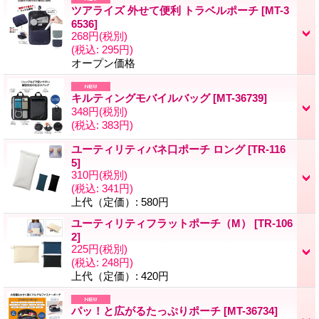
ツアライズ 外せて便利 トラベルポーチ
[
MT-3
6536
]
268円
(税別)
(税込
:
295円)
オープン価格
キルティングモバイルバッグ
[
MT-36739
]
348円
(税別)
(税込
:
383円)
ユーティリティバネ口ポーチ ロング
[
TR-116
5
]
310円
(税別)
(税込
:
341円)
上代（定価）
:
580円
ユーティリティフラットポーチ（M）
[
TR-106
2
]
225円
(税別)
(税込
:
248円)
上代（定価）
:
420円
パッ！と広がるたっぷりポーチ
[
MT-36734
]