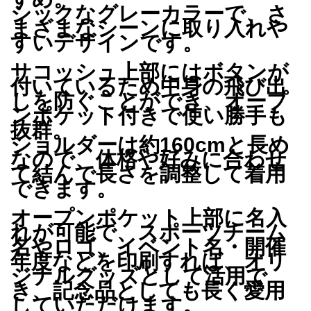
シックなグレーカラーで、さ
まざまなシーンに取り入れや
すいデザインです。
サコッシュ上部にはボタンが
付いているため中身の飛び出
しを防ぐことができ、オープ
ンポケット付きで使い勝手も
抜群。
ショルダーは約160cmと長め
なので、体格や好みに合わせ
て結んで長さを調整して着用
できます。
オープンポケット上部に名入
れが可能で、スポーツチーム
名やロゴ、イベント名・開催
年度などを印刷すれば、オリ
ジナルグッズとして活用で
き、記念品としても長く愛用
していただけます。