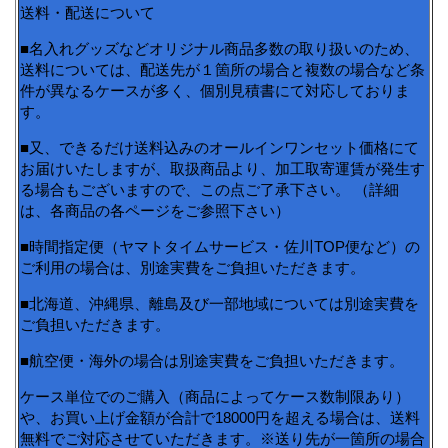
送料・配送について
■名入れグッズなどオリジナル商品多数の取り扱いのため、
送料については、配送先が１箇所の場合と複数の場合など条
件が異なるケースが多く、個別見積書にて対応しておりま
す。
■又、できるだけ送料込みのオールインワンセット価格にて
お届けいたしますが、取扱商品より、加工取寄運賃が発生す
る場合もございますので、この点ご了承下さい。 （詳細
は、各商品の各ページをご参照下さい）
■時間指定便（ヤマトタイムサービス・佐川TOP便など）の
ご利用の場合は、別途実費をご負担いただきます。
■北海道、沖縄県、離島及び一部地域については別途実費を
ご負担いただきます。
■航空便・海外の場合は別途実費をご負担いただきます。
ケース単位でのご購入（商品によってケース数制限あり）
や、お買い上げ金額が合計で18000円を超える場合は、送料
無料でご対応させていただきます。※送り先が一箇所の場合