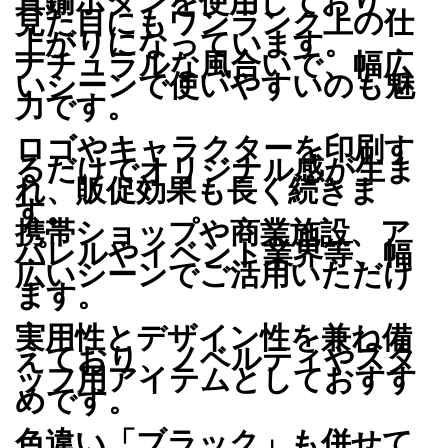
真鍮ボタンを使用しており、
見た目にもワンランク上の仕
上がりになっています。
ナチュラルな風合いで、幅広
いシーンで使いやすいのも魅
力です。
ロゴやキャラクターを印刷す
るだけでオリジナル感が生ま
れ、販促効果も長く続きま
す。
携帯ショップや商業施設、ア
パレルやイベント業界等、幅
広いシーンでご活用いただけ
ます。
実用性とデザイン性を兼ね備
えており、ノベルティやスタ
ッフ用アイテムとしておすす
めです。
色違い「ブラック」も併せて