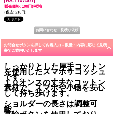
[RS-1107401]
販売価格
:
198円
(税別)
(税込
:
218円
)
お問合せボタンを押して内容入力→数量・内容に応じて見積
書でご案内いたします
しっかりとした厚手コットン
を使用したスマホサコッシュ
です。
１０オンスの丈夫なコットン
素材で、スマホや小物を安心
して持ち歩けます。
ショルダーの長さは調整可
能。