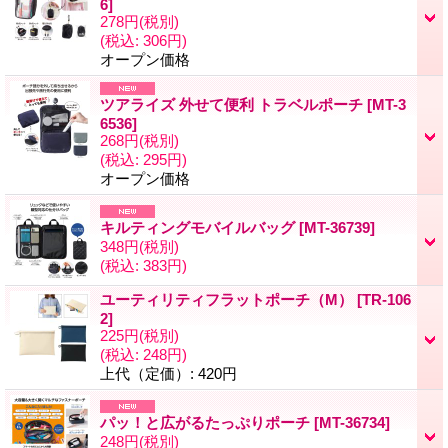
6
]
278円
(税別)
(税込
:
306円)
オープン価格
ツアライズ 外せて便利 トラベルポーチ
[
MT-3
6536
]
268円
(税別)
(税込
:
295円)
オープン価格
キルティングモバイルバッグ
[
MT-36739
]
348円
(税別)
(税込
:
383円)
ユーティリティフラットポーチ（M）
[
TR-106
2
]
225円
(税別)
(税込
:
248円)
上代（定価）
:
420円
パッ！と広がるたっぷりポーチ
[
MT-36734
]
248円
(税別)