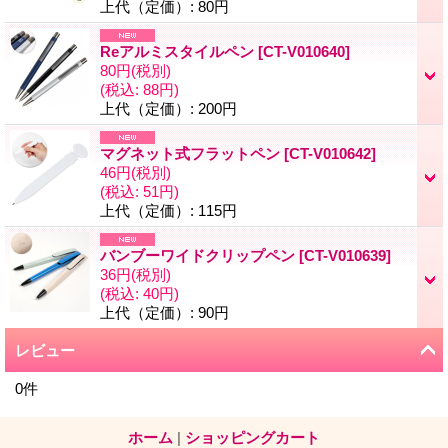
上代（定価）
:
80円
Reアルミスタイルペン
[
CT-V010640
]
80円
(税別)
(税込
:
88円)
上代（定価）
:
200円
マグネット式フラットペン
[
CT-V010642
]
46円
(税別)
(税込
:
51円)
上代（定価）
:
115円
バンブーワイドクリップペン
[
CT-V010639
]
36円
(税別)
(税込
:
40円)
上代（定価）
:
90円
レビュー
0
件
ホーム
|
ショッピングカート