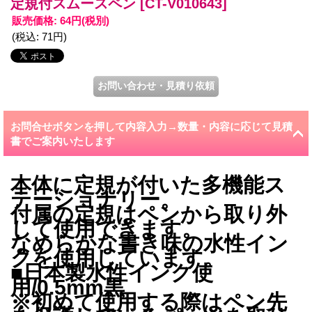
定規付スムースペン
[CT-V010643]
販売価格
:
64円
(税別)
(税込
:
71円
)
お問合せボタンを押して内容入力→数量・内容に応じて見積
書でご案内いたします
本体に定規が付いた多機能ス
テーショナリー。
付属の定規はペンから取り外
して使用できます。
なめらかな書き味の水性イン
クを使用しています。
■日本製水性インク使
用/0.5mm黒
※初めて使用する際はペン先