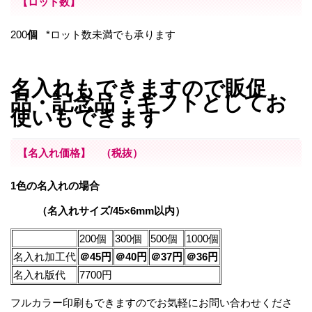
【ロット数】
200
個
*ロット数未満でも承ります
名入れもできますので販促
品・記念品・ギフトとしてお
使いもできます
【名入れ価格】
（税抜）
1色の名入れの場合
（名入れサイズ/45×6mm以内）
200個
300個
500個
1000個
名入れ加工代
＠45円
＠40円
＠37円
＠36円
名入れ版代
7700円
フルカラー印刷もできますのでお気軽にお問い合わせくださ