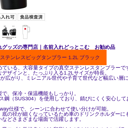
れグッズの専門店｜名前入れどっとこむ お勧め品
ステンレスビッグタンブラー 1.2L ブラック
集めている、大容量タイプの真空ステンレスタンブラーで
デザインと、たっぷり入る1.2Lサイズが特長。
人気が広がり、ミレニアル世代や子育て世代など幅広い層
製で、保冷・保温機能もしっかり。
レス鋼（SUS304）を使用しており、錆びにくく安心し
way仕様で、シーンに合わせて使い分けが可能。
、底の径が細くなっているため車のドリンクホルダーに
いなどさまざまな場面で活躍します。