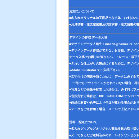
お支払いについて
■名入れオリジナル加工商品となる為、お支払い
■お見積書・注文確認書及び請求書・注文請書の
デザインの作成 データ入稿
■デザインデータ入稿先：
maeda@namaeire.ocn
■デザインデータ作成ができないお客様、デザイ
データ入稿でお困りの皆さんへ トレース・版下
■きれいな仕上がりの製品にするために、デザイ
●Adobe Illustrator でご入稿下さい。
●文字化けの問題を防ぐために、データは必ず全
一部でもアウトラインがとれていない場合、再
●写真などの画像を配置した場合は、必ず同じフォ
●色指定する場合は、DIC・PANETONEナンバ
●商品の材質や色等により色目が変わる場合があ
●データをご送付頂く場合、メールで上記アドレ
送料・配送について
■名入れグッズなどオリジナル商品多数の取り扱
■又、できるだけ送料込みのオールインワンセッ