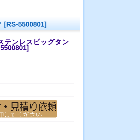
ク
[
RS-5500801
]
空ステンレスビッグタン
5500801
]