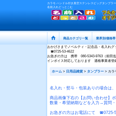
カラモ ハンドル付き真空ステンレスビッグタンブラー 1
名前入れどっとこむ
商品カテゴリ一覧
業界別/価格帯
おかげさまでノベルティ・記念品・名入れグ
☎0725-53-4622
お急ぎの方は 携帯 080-5343-9763（前田
インボイス対応しております 適格事業者登録番号：
ホーム
>
日用品雑貨
>
タンブラー
>
カラ
名入れ・熨斗・包装ありの場合は、
商品画像下右の【お問い合わせ】ボ
数量・希望納期などを入力→質問・
お急ぎの方はお電話にて ☎0725-53