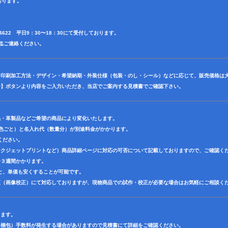
おります。
3-4622 平日9：30〜18：30にて受付しております。
前田迄ご連絡ください。
・印刷加工方法・デザイン・希望納期・外装仕様（包装・のし・シール）などに応じて、販売価格は
せ】ボタンより内容をご入力いただき、当店でご案内する見積書でご確認下さい。
品・革製品などご希望の商品により変化いたします。
1色ごと）と名入れ代（数量分）が別途料金がかかります。
ください。
ンクジェットプリントなど）商品詳細ページに対応の可否について記載しておりますので、ご確認く
〜３週間かかります。
と、単価も安くすることが可能です。
正（画像校正）にて対応しておりますが、現物商品での試作・校正が必要な場合はお気軽にご相談く
ります。
（梱包）手数料が発生する場合がありますので見積書にて詳細をご確認ください。