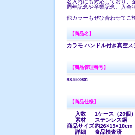
名入れにも対応しており、
周年記念や卒業記念、入会
他カラーもぜひ合わせてご
【商品名】
カラモ ハンドル付き真空ステ
【商品管理番号】
RS-5500801
【商品仕様】
入数
1ケース（20個
素材
ステンレス鋼
商品サイズ
約26×15×10cm
詳細
食品検査済