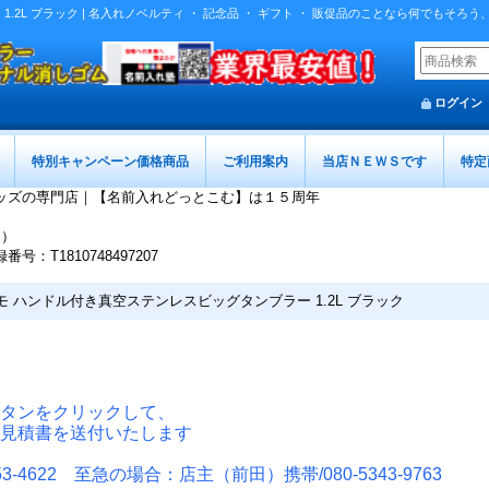
.2L ブラック | 名入れノベルティ ・ 記念品 ・ ギフト ・ 販促品のことなら何でもそろ
ログイン
特別キャンペーン価格商品
ご利用案内
当店ＮＥＷＳです
特定
ッズの専門店｜【名前入れどっとこむ】は１５周年
迄）
T1810748497207
モ ハンドル付き真空ステンレスビッグタンブラー 1.2L ブラック
タンをクリックして、
見積書を送付いたします
-4622 至急の場合：店主（前田）携帯/080-5343-9763