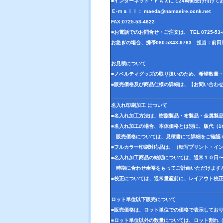
■インターネット・ＦＡＸにて24時間受け付けて
Ｅ-ｍａｉｌ： maeda@namaeire.ocnk.net
FAX:0725-53-4622
■お電話でのお問合せ・ご注文は、 TEL 0725-5
お急ぎの場合、携帯080-5343-9763 担当：
お見積について
■ノベルティグッズの取り扱いのため、希望数量
■販売価格及び商品仕様の詳細は、【お問い合わ
名入れ印刷加工 について
■名入れ加工方法は、樹脂製品・布製品・金属製
■名入れ加工の場合、本体価格とは別に、版代（
販売価格については、見積書にて詳細をご確認
■フルカラー印刷対応品は、（転写プリント・イ
■名入れ加工商品の納期については、通常１０日
時期に合わせ余裕をもってご計画いただけます
■校正については、通常量産前に、レイアウト校
ロット単位以下販売について
■販売価格は、ロット単位での価格で表示してお
■ロット単位以外の数量については、ロット割れ