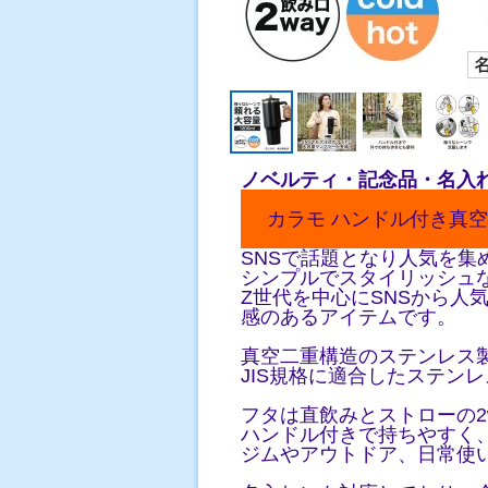
ノベルティ・記念品・名入
カラモ ハンドル付き真空
SNSで話題となり人気を
シンプルでスタイリッシュな
Z世代を中心にSNSから
感のあるアイテムです。
真空二重構造のステンレス
JIS規格に適合したステン
フタは直飲みとストローの2
ハンドル付きで持ちやすく
ジムやアウトドア、日常使