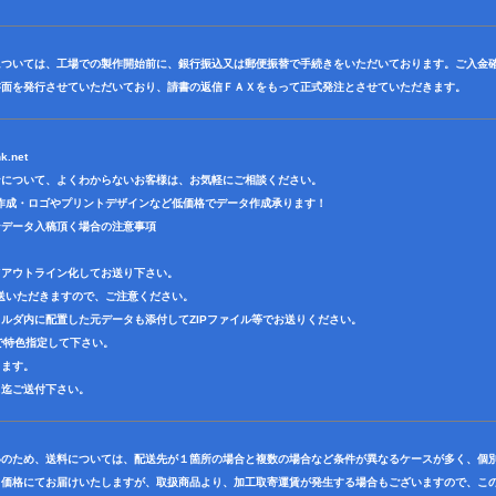
については、工場での製作開始前に、銀行振込又は郵便振替で手続きをいただいております。ご入金
書面を発行させていただいており、請書の返信ＦＡＸをもって正式発注とさせていただきます。
k.net
ンについて、よくわからないお客様は、お気軽にご相談ください。
作成・ロゴやプリントデザインなど低価格でデータ作成承ります！
ンデータ入稿頂く場合の注意事項
てアウトライン化してお送り下さい。
送いただきますので、ご注意ください。
ルダ内に配置した元データも添付してZIPファイル等でお送りください。
ーで特色指定して下さい。
ります。
ス迄ご送付下さい。
いのため、送料については、配送先が１箇所の場合と複数の場合など条件が異なるケースが多く、個
ト価格にてお届けいたしますが、取扱商品より、加工取寄運賃が発生する場合もございますので、この