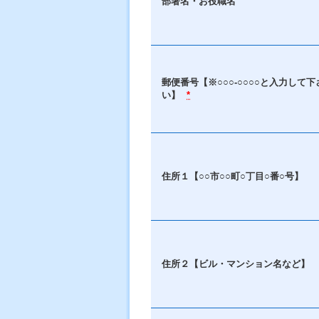
部署名・お役職名
郵便番号【※○○○-○○○○と入力して下
い】
*
住所１【○○市○○町○丁目○番○号】
住所２【ビル・マンション名など】