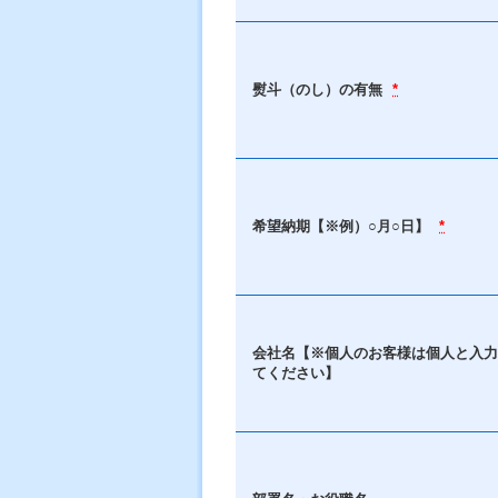
熨斗（のし）の有無
*
希望納期【※例）○月○日】
*
会社名【※個人のお客様は個人と入力
てください】