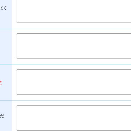
てく
*
だ