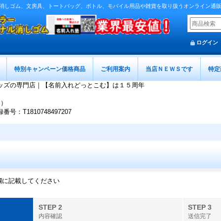
消しゴム、文房具、トートバッグ、ボトル、モバイル用品や雑貨を取り扱うオンライン通
ログイン
特別キャンペーン価格商品
ご利用案内
当店ＮＥＷＳです
特定
ッズの専門店｜【名前入れどっとこむ】は１５周年
迄）
T1810748497207
欄に記載してください
STEP 2
STEP 3
内容確認
送信完了