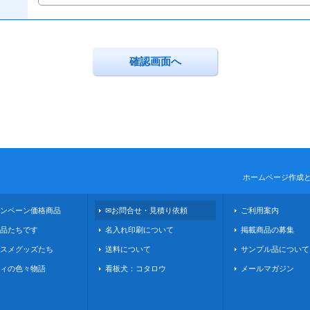
ホームページ作成
ンペーン価格商品
✉お問合せ・見積り依頼
ご利用案内
品たちです
名入れ印刷について
掲載商品の募集
スメグッズたち
送料について
サンプル品について
ィの色々物語
看板犬：コタロウ
メールマガジン