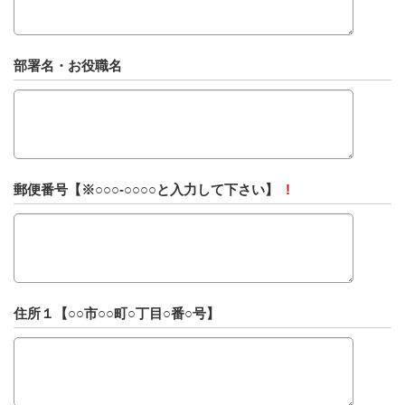
部署名・お役職名
郵便番号【※○○○-○○○○と入力して下さい】
!
住所１【○○市○○町○丁目○番○号】