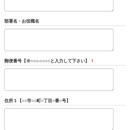
部署名・お役職名
郵便番号【※○○○-○○○○と入力して下さい】
!
住所１【○○市○○町○丁目○番○号】