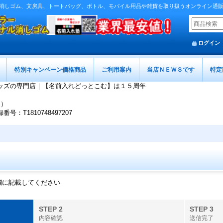
消しゴム、文房具、トートバッグ、ボトル、モバイル用品や雑貨を取り扱うオンライン通
ログイン
特別キャンペーン価格商品
ご利用案内
当店ＮＥＷＳです
特定
ッズの専門店｜【名前入れどっとこむ】は１５周年
迄）
T1810748497207
欄に記載してください
STEP 2
STEP 3
内容確認
送信完了