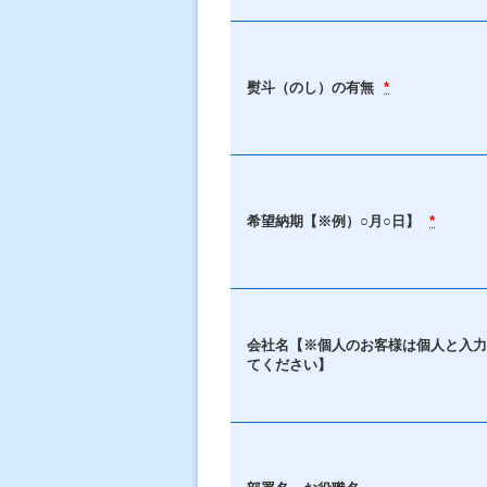
熨斗（のし）の有無
*
希望納期【※例）○月○日】
*
会社名【※個人のお客様は個人と入力
てください】