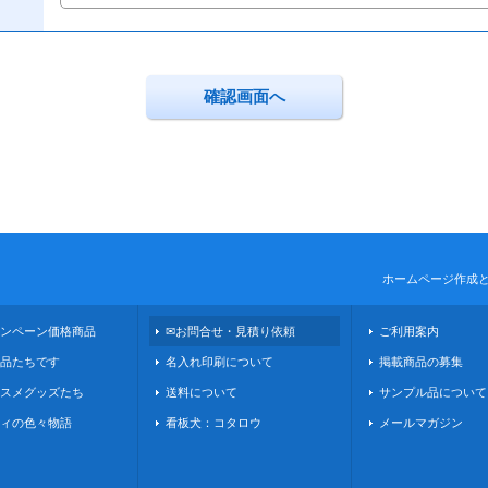
ホームページ作成
ンペーン価格商品
✉お問合せ・見積り依頼
ご利用案内
品たちです
名入れ印刷について
掲載商品の募集
スメグッズたち
送料について
サンプル品について
ィの色々物語
看板犬：コタロウ
メールマガジン