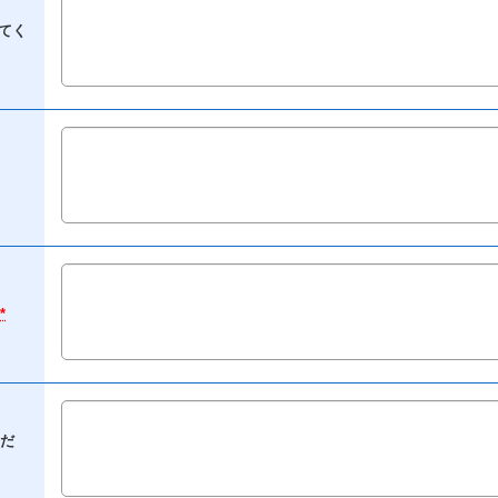
てく
*
だ