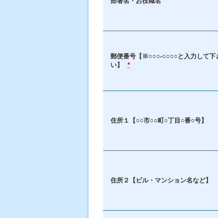
部署名・お役職名
郵便番号【※○○○-○○○○と入力して下
い】
*
住所１【○○市○○町○丁目○番○号】
住所２【ビル・マンション名など】