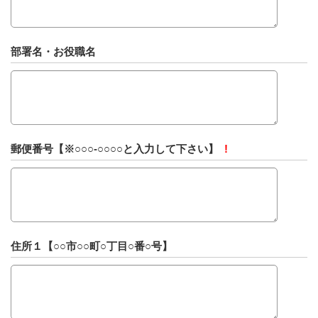
部署名・お役職名
郵便番号【※○○○-○○○○と入力して下さい】
!
住所１【○○市○○町○丁目○番○号】