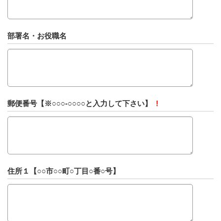
部署名・お役職名
郵便番号【※○○○-○○○○と入力して下さい】
!
住所１【○○市○○町○丁目○番○号】