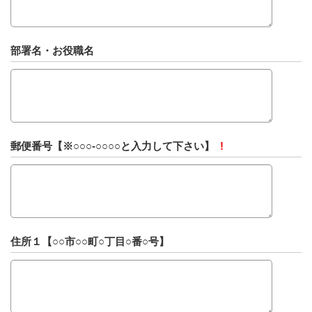
部署名・お役職名
郵便番号【※○○○-○○○○と入力して下さい】
!
住所１【○○市○○町○丁目○番○号】