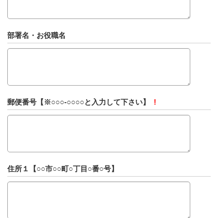
部署名・お役職名
郵便番号【※○○○-○○○○と入力して下さい】
!
住所１【○○市○○町○丁目○番○号】