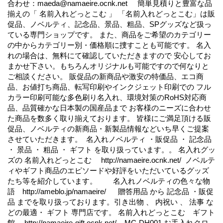
合わせ：maeda@namaeire.ocnk.net 簡単見積りと豊富な品
揃えの「 名前入れどっとこむ 」 「名前入れどっとこむ」は販
促品、ノベルティ、記念品、景品、粗品、SPグッズなど扱っ
ている専門ショップです。 また、商品をご希望のカテゴリー
の中からカテゴリー別・価格順に捜すことも可能です。 名入
れの場合は、無料にて確認していただきますので 安心してお
まかせ下さい。もちろんオリジナルも可能ですので何なりと
ご相談ください。 販促品の新商品や激安の特価品、エコ商
品、お値打ち商品、転写印刷やインクジェット印刷での フル
カラー印刷可能な多色刷り名入れ、環境対策のRoHS対応商
品、品質確かな日本製の国産品まで お客様のニーズに合わせ
た商品を数多く取り揃えております。 皆様にご満足頂ける販
促品、ノベルティの新商品・新製品情報などいち早くご提案
させていただきます。 名入れノベルティ ・販促品 ・ 記念品
・ 景品 ・ 粗品 ・ ギフト を取り扱っています。。 名入れグッ
ズの 名前入れどっとこむ http://namaeire.ocnk.net/ ノベルテ
ィやギフト商品のエピソードや好評をいただいているグッズ
たち等を紹介しています。 名入れノベルティの色々な物
語 http://ameblo.jp/namaeire/ 贈答用品 から 記念品 ・販促
品 までを取り扱っております。引き出物 、 内祝い 、 法事 な
どの最適・ ギフト 専門店です。 名前入れどっとこむ ギフト
館 http://namaeire-gift.ocnk.net/ MC-DH001 お手入れクロ