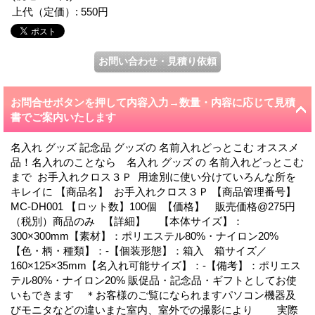
上代（定価）
:
550円
お問合せボタンを押して内容入力→数量・内容に応じて見積
書でご案内いたします
名入れ グッズ 記念品 グッズの 名前入れどっとこむ オススメ
品！名入れのことなら 名入れ グッズ の 名前入れどっとこむ
まで お手入れクロス３Ｐ 用途別に使い分けていろんな所を
キレイに 【商品名】 お手入れクロス３Ｐ 【商品管理番号】
MC-DH001 【ロット数】100個 【価格】 販売価格@275円
（税別）商品のみ 【詳細】 【本体サイズ】：
300×300mm【素材】：ポリエステル80%・ナイロン20%
【色・柄・種類】：-【個装形態】：箱入 箱サイズ／
160×125×35mm【名入れ可能サイズ】：-【備考】：ポリエス
テル80%・ナイロン20% 販促品・記念品・ギフトとしてお使
いもできます ＊お客様のご覧になられますパソコン機器及
びモニタなどの違いまた室内、室外での撮影により 実際