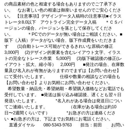
の商品素材の色と相違する場合もありますのでご了承下さ
い。 なお著しい色の相違は御座いませんのでご安心くださ
い。 【注意事項】デザインデータ入稿時の注意事項■イラス
トレータ8.0以下 アウトライン完全データ入稿 ＊ＣＳバ
ージョンの場合、バージョンを落として保存してくださ
い。 ＊PCでのデータが無い場合はご相談ください。■
版下（入稿）データがない場合、版下作成費をいただきま
す (1)自動トレース可能ができるきれいな原稿の修正
3,000円 (2)デザイン的要素を含むレイアウト文字、イラス
トの完全なトレース作業 5,000円 (3)版下確認後の修正(レ
イアウト・拡大、縮小等） 2,000円 ■発注の場合、在庫数
量及び名入れが有無がありますのでまずは【お問い合わせ】
にて受付いたします。 仕様や数量の相談などの場合も
【お問い合わせ】よりお気軽にお問い合わせください。
希望数量・納品先・希望納期・希望購入価格などお電話でも
受付しています。 ■発送は振り込み確認後、遅くとも翌々日
発送いたします。 *名入れがある場合は発送日につい
てご連絡いたします。 （在庫がある場合は約10
日〜2週間くらいです） *お急ぎの方は連絡くださ
い ■お急ぎの方は、下記までお気軽にお電話ください。
直通ダイヤル 080-5343-9763 担当：前田 お問い