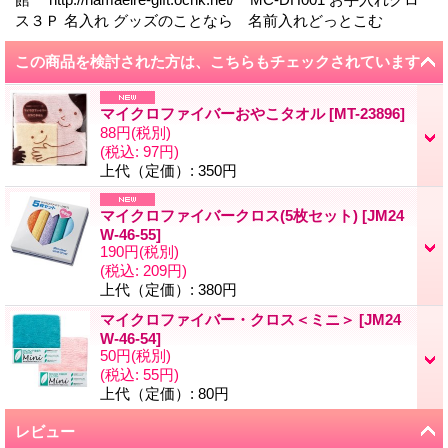
ス３Ｐ 名入れ グッズのことなら 名前入れどっとこむ
この商品を検討された方は、こちらもチェックされています
マイクロファイバーおやこタオル
[
MT-23896
]
88円
(税別)
(税込
:
97円)
上代（定価）
:
350円
マイクロファイバークロス(5枚セット)
[
JM24
W-46-55
]
190円
(税別)
(税込
:
209円)
上代（定価）
:
380円
マイクロファイバー・クロス＜ミニ＞
[
JM24
W-46-54
]
50円
(税別)
(税込
:
55円)
上代（定価）
:
80円
レビュー