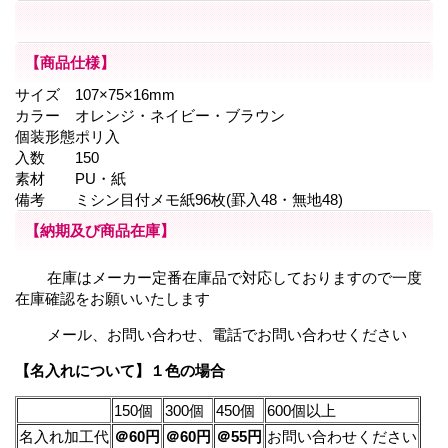
【商品仕様】
サイズ
107×75×16mm
カラー
オレンジ・ネイビー・ブラウン
個装形態
ポリ入
入数
150
素材
PU・紙
備考
ミシン目付メモ紙96枚(罫入48・無地48)
【納期及び商品在庫】
在庫はメーカー定番在庫品で対応しておりますので一度
在庫確認をお願いいたします
メール、お問い合わせ、電話でお問い合わせください
【名入れについて】１色の場合
150個
300個
450個
600個以上
名入れ加工代
＠60円
＠60円
＠55円
お問い合わせください