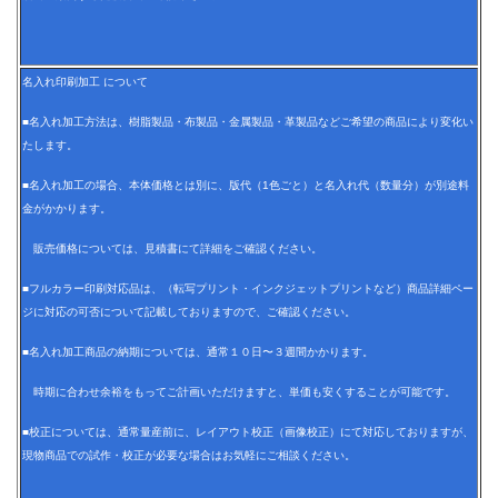
名入れ印刷加工 について
■名入れ加工方法は、樹脂製品・布製品・金属製品・革製品などご希望の商品により変化い
たします。
■名入れ加工の場合、本体価格とは別に、版代（1色ごと）と名入れ代（数量分）が別途料
金がかかります。
販売価格については、見積書にて詳細をご確認ください。
■フルカラー印刷対応品は、（転写プリント・インクジェットプリントなど）商品詳細ペー
ジに対応の可否について記載しておりますので、ご確認ください。
■名入れ加工商品の納期については、通常１０日〜３週間かかります。
時期に合わせ余裕をもってご計画いただけますと、単価も安くすることが可能です。
■校正については、通常量産前に、レイアウト校正（画像校正）にて対応しておりますが、
現物商品での試作・校正が必要な場合はお気軽にご相談ください。