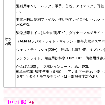
避難用キャリーバッグ、軍手、首枕、アイマスク、耳栓
ル、
非常用持出便利ファイル、使い捨てカイロ×4、ヘルメッ
用)1P×2、
緊急携帯トイレ(大小兼用)2P×2、ダイナモマルチライト
セット
（AM/FMラジオ・ライト・サイレン・携帯充電※スマホ対応(
内容
ウェットティッシュ(20枚)、圧縮おしぼり4P、キズバン(
ランタンライト、備蓄用飲料水500ｍｌ×2、備蓄用保存
かんぱん100ｇ、防寒レインコート、給水袋3L
※単三乾電池3本使用（別売） ※アレルギー表示/小麦・
５年) ※ダイナモマルチライトは一部機種非対応あり
【ロット数】
4
個