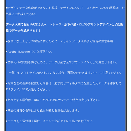
■デザインデータ作成ができないお客様、デザインについて、よくわからないお客様は、お
気軽にご相談ください。
データ入稿でお困りの皆さんへ トレース・版下作成・ロゴやプリントデザインなど低価
格でデータ作成承ります！
■きれいな仕上がりの製品にするために、デザインデータ入稿頂く場合の注意事項
●Adobe Illustrator でご入稿下さい。
●文字化けの問題を防ぐために、データは必ず全てアウトライン化してお送り下さい。
一部でもアウトラインがとれていない場合、再送いただきますので、ご注意ください。
●写真などの画像を配置した場合は、必ず同じフォルダ内に配置した元データも添付して
ZIPファイル等でお送りください。
●色指定する場合は、DIC・PANETONEナンバーで特色指定して下さい。
●商品の材質や色等により色目が変わる場合があります。
●データをご送付頂く場合、メールで上記アドレス迄ご送付下さい。