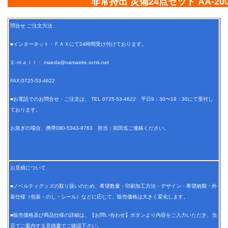
非常持出 災備24点セット AA-20
問合せ ご注文方法
■インターネット・ＦＡＸにて24時間受け付けております。
Ｅ-ｍａｉｌ： maeda@namaeire.ocnk.net
FAX:0725-53-4622
■お電話でのお問合せ・ご注文は、 TEL 0725-53-4622 平日9：30〜18：30にて受付し
ております。
お急ぎの場合、携帯080-5343-9763 担当：前田迄ご連絡ください。
お見積について
■ノベルティグッズの取り扱いのため、希望数量・印刷加工方法・デザイン・希望納期・外
装仕様（包装・のし・シール）などに応じて、販売価格は大きく変化します。
■販売価格及び商品仕様の詳細は、【お問い合わせ】ボタンより内容をご入力いただき、当
店でご案内する見積書でご確認下さい。