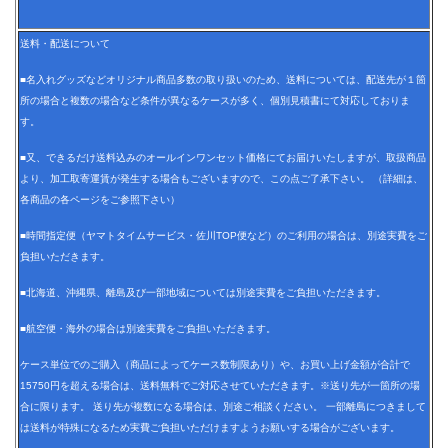
送料・配送について
■名入れグッズなどオリジナル商品多数の取り扱いのため、送料については、配送先が１箇
所の場合と複数の場合など条件が異なるケースが多く、個別見積書にて対応しておりま
す。
■又、できるだけ送料込みのオールインワンセット価格にてお届けいたしますが、取扱商品
より、加工取寄運賃が発生する場合もございますので、この点ご了承下さい。 （詳細は、
各商品の各ページをご参照下さい）
■時間指定便（ヤマトタイムサービス・佐川TOP便など）のご利用の場合は、別途実費をご
負担いただきます。
■北海道、沖縄県、離島及び一部地域については別途実費をご負担いただきます。
■航空便・海外の場合は別途実費をご負担いただきます。
ケース単位でのご購入（商品によってケース数制限あり）や、お買い上げ金額が合計で
15750円を超える場合は、送料無料でご対応させていただきます。※送り先が一箇所の場
合に限ります。 送り先が複数になる場合は、別途ご相談ください。 一部離島につきまして
は送料が特殊になるため実費ご負担いただけますようお願いする場合がございます。