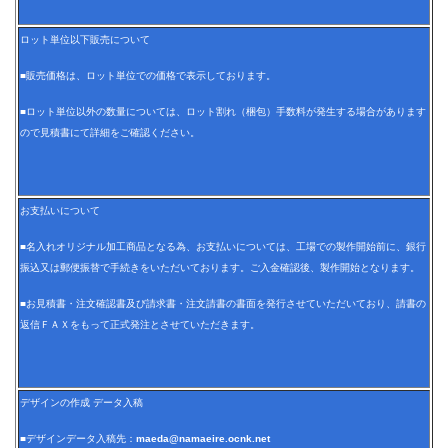
ロット単位以下販売について
■販売価格は、ロット単位での価格で表示しております。
■ロット単位以外の数量については、ロット割れ（梱包）手数料が発生する場合があります
ので見積書にて詳細をご確認ください。
お支払いについて
■名入れオリジナル加工商品となる為、お支払いについては、工場での製作開始前に、銀行
振込又は郵便振替で手続きをいただいております。ご入金確認後、製作開始となります。
■お見積書・注文確認書及び請求書・注文請書の書面を発行させていただいており、請書の
返信ＦＡＸをもって正式発注とさせていただきます。
デザインの作成 データ入稿
■デザインデータ入稿先：
maeda@namaeire.ocnk.net